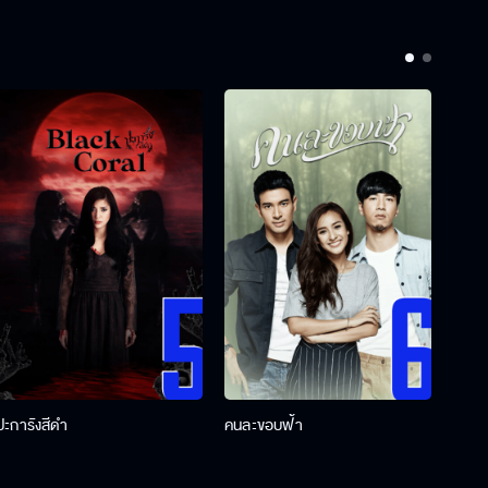
ปะการังสีดำ
คนละขอบฟ้า
ผู้กอ