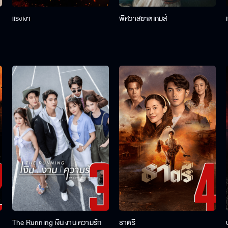
แรงเงา
พิศวาสฆาตเกมส์
The Running เงิน งาน ความรัก
ธาตรี