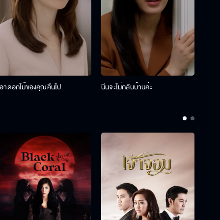
เอาดอกไม้ของคุณคืนไป
นีนจะไม่กลับบ้านค่ะ
นินท