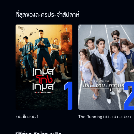
ที่สุดของละครประจำสัปดาห์
เกมส์โกงเกมส์
The Running เงิน งาน ความรัก