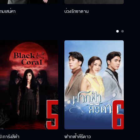
เกมเสน่หา
บ่วงรักซาตาน
บ่วงห
ปะการังสีดำ
ฟากฟ้าคีรีดาว
พ่อคร