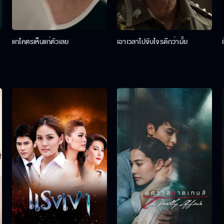
แกโคตรเห็นแก่ตัวเลย
เอาเวลาไปจับโจรดีกว่ามั้ย