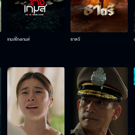
เกมส์โกงเกมส์
ธาตรี