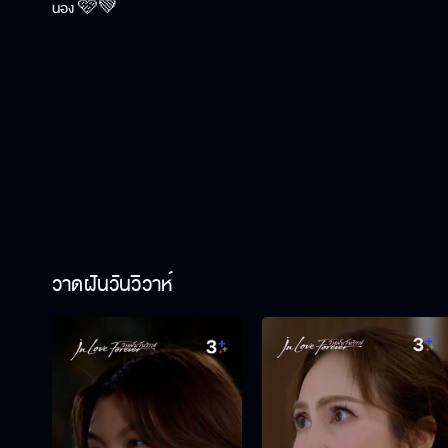
น้อง 🩷💚
วาดฝันวันวิวาห์