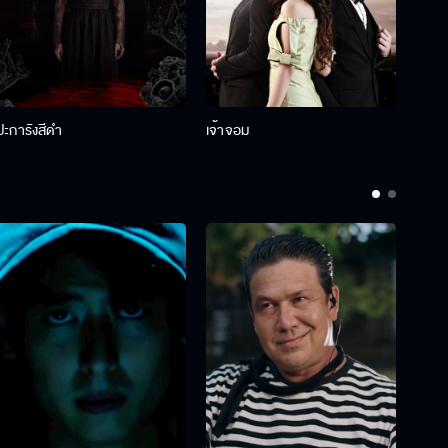
ปะการังสีดำ
เจ้าจอม
รักกั