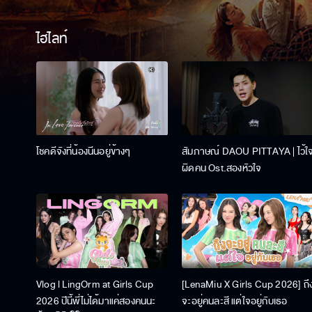
ไฮไลท์
โชคดีจังที่น้องนีนอยู่ข้างๆ
สัมภาษณ์ DAOU PITTAYA | ไว้ใ
ผิดคน Ost.สองหัวใจ
Vlog l LingOrm at Girls Cup
[LenaMiu X Girls Cup 2026] ถึ
2026 ปีนี้พี่ไม่ได้มาแค่สองคนนะ
จะอยู่คนละสี แต่ใจอยู่กับเธอ