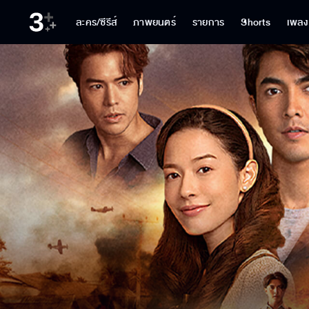
ละคร/ซีรีส์
ภาพยนตร์
รายการ
Shorts
เพลง