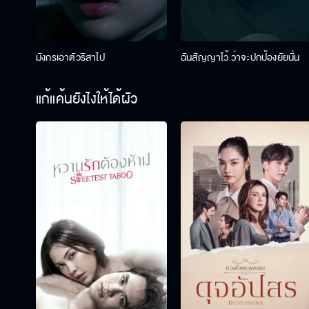
มังกรเอาตัวริสาไป
ฉันสัญญาไว้ ว่าจะปกป้องยัยนั่น
แก้แค้นยังไงให้ได้ผัว