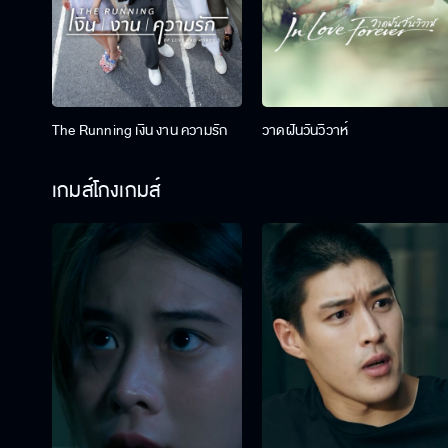
The Running เงิน งาน ความรัก
วาดฝันวันวิวาห์
เกมส์โกงเกมส์