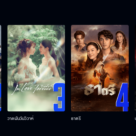
วาดฝันวันวิวาห์
ธาตรี