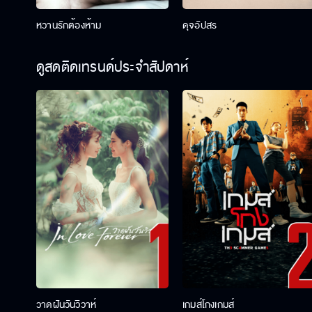
หวานรักต้องห้าม
ดุจอัปสร
ดูสดติดเทรนด์ประจำสัปดาห์
วาดฝันวันวิวาห์
เกมส์โกงเกมส์