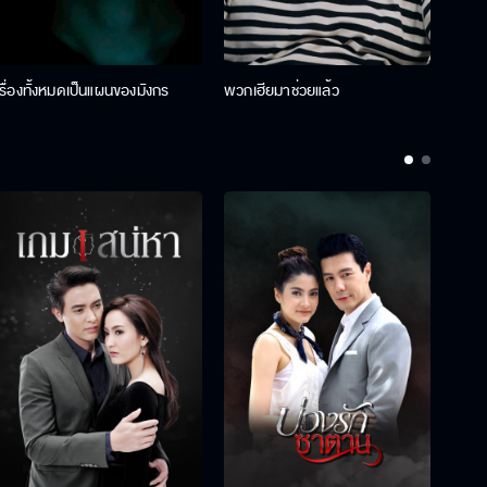
เรื่องทั้งหมดเป็นแผนของมังกร
พวกเฮียมาช่วยแล้ว
ที่ป๊า