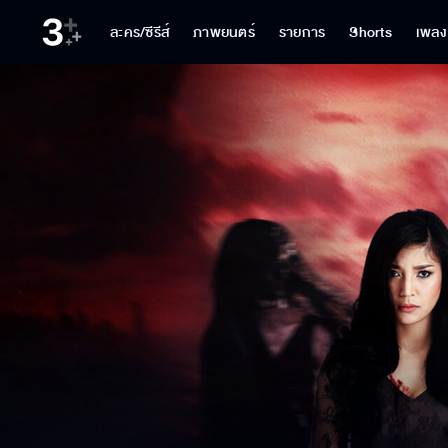
ละคร/ซีรีส์
ภาพยนตร์
รายการ
Shorts
เพลง