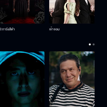
ปะการังสีดำ
เจ้าจอม
รักกั