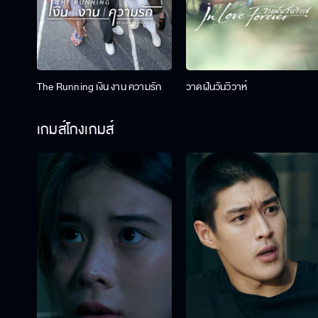
The Running เงิน งาน ความรัก
วาดฝันวันวิวาห์
เกมส์โกงเกมส์