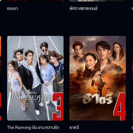
แรงเงา
พิศวาสฆาตเกมส์
The Running เงิน งาน ความรัก
ธาตรี