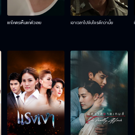
แกโคตรเห็นแก่ตัวเลย
เอาเวลาไปจับโจรดีกว่ามั้ย