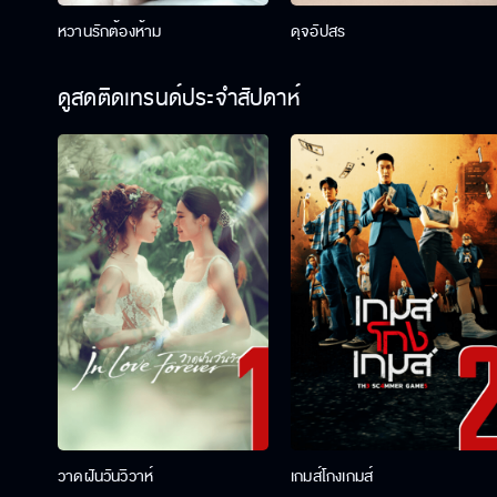
หวานรักต้องห้าม
ดุจอัปสร
ดูสดติดเทรนด์ประจำสัปดาห์
วาดฝันวันวิวาห์
เกมส์โกงเกมส์