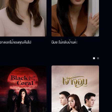
เอาดอกไม้ของคุณคืนไป
นีนจะไม่กลับบ้านค่ะ
นินท