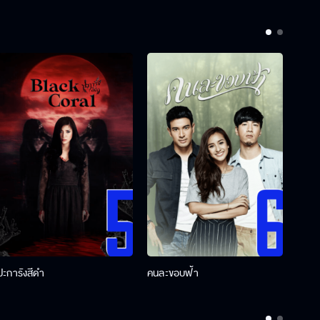
ปะการังสีดำ
คนละขอบฟ้า
ผู้กอ