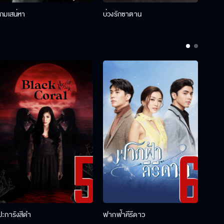
เกมเสน่หา
บ่วงรักซาตาน
บ่วงห
ปะการังสีดำ
ฟากฟ้าคีรีดาว
พ่อคร