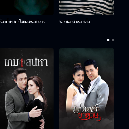
เรื่องทั้งหมดเป็นแผนของมังกร
พวกเฮียมาช่วยแล้ว
ที่ป๊า