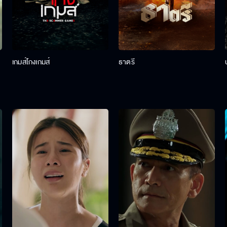
เกมส์โกงเกมส์
ธาตรี