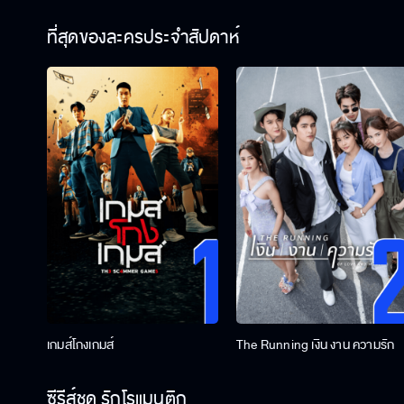
ที่สุดของละครประจำสัปดาห์
เกมส์โกงเกมส์
The Running เงิน งาน ความรัก
ซีรีส์ชุด รักโรแมนติก