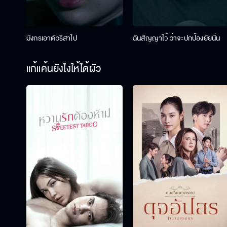
มังกรเอาตัวริสาไป
ฉันสัญญาไว้ ว่าจะปกป้องยัยนั่น
แก้แค้นยังไงให้ได้ผัว