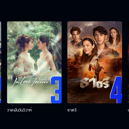
วาดฝันวันวิวาห์
ธาตรี