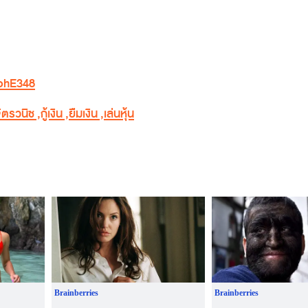
-ohE348
ิตรวนิช
,
กู้เงิน
,
ยืมเงิน
,
เล่นหุ้น