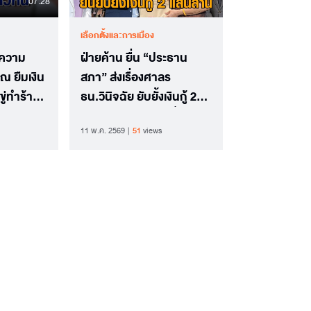
07.28
เลือกตั้งและการเมือง
งความ
ฝ่ายค้าน ยื่น “ประธาน
ณ ยืมเงิน
สภา” ส่งเรื่องศาลร
ขู่ทำร้าย
ธน.วินิจฉัย ยับยั้งเงินกู้ 2
แสนล้าน “โสภณ” กั๊ก บอก
11 พ.ค. 2569
51
views
แค่จะยื่นให้เร็ว