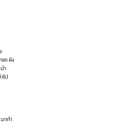
ง
ารถ ดัง
ะนำ
ว่าไป
่จะมาทำ