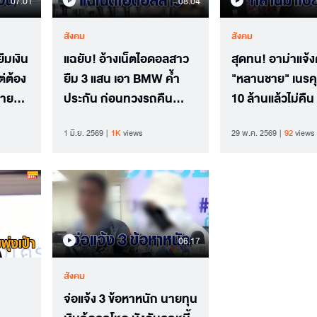
07.01
08.04
สังคม
สังคม
ืมเงิน
แฉยับ! อ้างเน็ตไอดอลสาว
สุดทน! อาม่าแจ้
ต่ต้อง
ยืม 3 แสน เอา BMW ค้ำ
"หลานชาย" เนรคุ
้าย
ประกัน ก่อนทวงรถคืน
10 ล้านแล้วไม่คืน 
เบี้ยวหนี้หายจ้อย
ทั้งครอบครัว
1 มิ.ย. 2569
1K
views
29 พ.ค. 2569
92
views
06.17
สังคม
จ่อแจ้ง 3 ข้อหาหนัก นายทุน