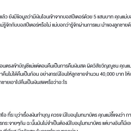
้ว ยังมีข้อมูลว่ามีเงินโอนเข้าจากบอสปีเตอร์ด้วย 5 แสนบาท คุณแม่บ
่รู้จักกับบอสปีเตอร์หรือไม่ แม่บอกว่ารู้จักผ่านการแนะนำของลูกชายด
ืมโอนตรงเข้าบัญชีแม่แต่ตอนคืนเป็นการคืนเงินสด ผิดวิสัยวิญญูชน คุณแ
วลาคืนไม่ได้คืนเป็นก้อน อย่างกรณีโอนให้ลูกชายจำนวน 40,000 บาท ให้
ลูกชายเอาไปคืนเป็นเงินสดหรือว่าอะไร
 ที่ระบุว่าเรื่องเงินทำบุญ ควรจะมีใบอนุโมทนาบัตร คุณแม่ชี้แจงว่า ก
รกระจายๆกัน ฉะนั้นมันไม่จำเป็นต้องมีใบอนุโมทนาบัตร แต่บางอันก็มีเ