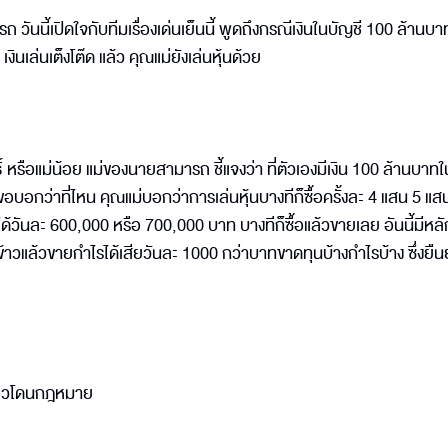
 วันนี้เปิดใจกับทีมเรื่องเด่นเย็นนี้ พูดถึงกรณีเงินในบัญชี 100 ล้านบา
ินเล่นเต็งโต๊ด แล้ว คุณแม่ยังเล่นหุ้นด้วย
ธิ์ หรือแม่น้อย แม่ของนายสามารถ ชี้แจงว่า ที่ตัวเองมีเงิน 100 ล้านบาท
่ขอบอกว่าที่ไหน คุณแม่บอกว่าการเล่นหุ้นบางทีก็ซื้อครั้งละ 4 แสน 5 แสน 
ดได้วันละ 600,000 หรือ 700,000 บาท บางทีก็ซื้อแล้วขายเลย อันนี้มีหล
อข้าวแล้วขายกำไรได้เสียวันละ 1000 กว่าบาทขาดทุนบ้างกำไรบ้าง ซึ่งยืนย
ดี๋ยวโดนกฎหมาย