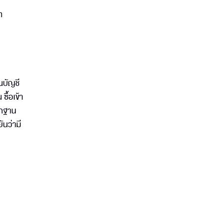
ท
ในบัญชี
ซื้อเข้า
ักฐาน
ันว่ามี