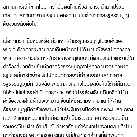
สถานการณ์ที่หากไม่มีการกู้ยืมเงินโดยเร็วสามารถนำมาเปรียบ
เทียบกับสถานการณ์ปัจจุบันได้หรือไม่ เป็นเรื่องที่ศาลรัฐธรรมนูญ
ต้องวินิจฉัยต่อไป
เมื่อถามว่า เป็นห่วงหรือไม่ว่าหากศาลรัฐธรรมนูญไม่รับคำร้อง
พ.ร.ก.ดังกล่าวจะสามารถเดินหน้าต่อไปได้ นายณัฐพงษ์ กล่าวว่า
พ.ร.ก.ดังกล่าวประกาศในราชกิจจานุเบกษา มีผลบังคับใช้แล้ว แต่ใน
คำร้องที่ฝ่ายค้านยื่นต่อศาลรัฐธรรมนูญขอให้ศาลวินิจฉัยว่าหาก
รัฐบาลมีการใช้จ่ายเงินไปก่อนที่ศาลจะมีคำวินิจฉัย และถ้าศาล
รัฐธรรมนูญมีคำวินิจฉัย พ.ร.ก.ดังกล่าวไม่มีผลบังคับใช้แต่ต้น เงินที่
ใช้จ่ายไปแล้วจะดำเนินการอย่างไรต่อไป จะต้องเรียกคืนหรือไม่ ใน
คำร้องของฝ่ายค้านพยายามเขียนให้มีความรัดกุม และให้ศาล
รัฐธรรมนูญมีคำสั่งเฉพาะหน้าให้ระงับการเบิกจ่ายเฉพาะในส่วนของ
เงินกู้ 2 แสนล้านบาทที่ไม่มีความจำเป็นเร่งด่วน โดยให้วินิจฉัยเป็น
รายกรณีไป ฝ่ายค้านยืนยันว่าเราเขียนคำร้องอย่างรอบคอบ ที่ผ่าน
มาคำวินิจฉัยของศาลรัฐธรรมนูญมีปัญหาว่าคำสั่งที่ผูกพันทุก