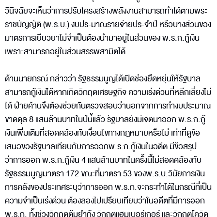
วินิจฉัยจะเห็นว่าการปรับโครงสร้างพลังงานสามารถทำได้ตามพระ
ราชบัญญัติ (พ.ร.บ.) งบประมาณรายจ่ายประจำปี หรือบางส่วนของ
มาตรการเยียวยาไม่จำเป็นต้องนำมาอยู่ในส่วนของ พ.ร.ก.กู้เงิน
เพราะสามารถอยู่ในส่วนสรรพสามิตได้
ด้านนายกรณ์ กล่าวว่า รัฐธรรมนูญได้เปิดช่องยืดหยุ่นให้รัฐบาล
สามารถกู้เงินได้หากเกิดวิกฤตเศรษฐกิจ ความเร่งด่วนที่หลีกเลี่ยงไม่
ได้ ฝ่ายค้านจึงต้องช่วยกันตรวจสอบว่านอกจากการทำงบประมาณ
ขาดดุล 8 แสนล้านบาทในปีนี้แล้ว รัฐบาลยังมีเจตนาออก พ.ร.ก.กู้
เงินเพิ่มเติมที่สอดคล้องกับเงื่อนไขทางกฎหมายหรือไม่ เท่าที่ดูข้อ
เสนอของรัฐบาลเทียบกับการออกพ.ร.ก.กู้เงินในอดีต มีข้อสรุป
ว่าการออก พ.ร.ก.กู้เงิน 4 แสนล้านบาทในครั้งนี้ไม่สอดคล้องกับ
รัฐธรรมนูญมาตรา 172 ขณะที่มาตรา 53 ของพ.ร.บ.วินัยการเงิน
การคลังของประเทศระบุว่าการออก พ.ร.ก.จะกระทำได้ในกรณีที่เป็น
ความจำเป็นเร่งด่วน ต้องลองไปเปรียบเทียบว่าในอดีตที่มีการออก
พ.ร.ก. ทั้งช่วงวิกฤตต้มยำกุ้ง วิกฤตแฮมเบอร์เกอร์ และวิกฤตโควิด