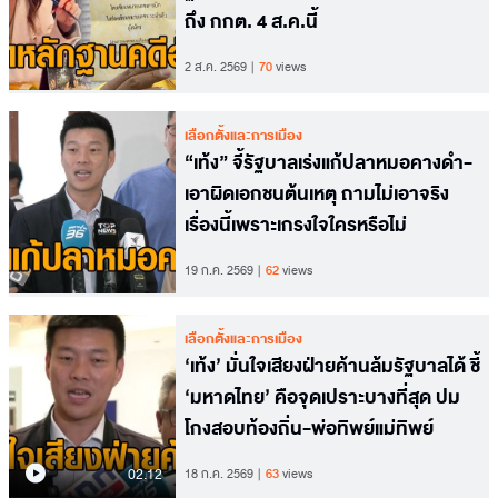
ถึง กกต. 4 ส.ค.นี้
2 ส.ค. 2569
70
views
เลือกตั้งและการเมือง
“เท้ง” จี้รัฐบาลเร่งแก้ปลาหมอคางดำ-
เอาผิดเอกชนต้นเหตุ ถามไม่เอาจริง
เรื่องนี้เพราะเกรงใจใครหรือไม่
19 ก.ค. 2569
62
views
เลือกตั้งและการเมือง
‘เท้ง’ มั่นใจเสียงฝ่ายค้านล้มรัฐบาลได้ ชี้
‘มหาดไทย’ คือจุดเปราะบางที่สุด ปม
โกงสอบท้องถิ่น-พ่อทิพย์แม่ทิพย์
02.12
18 ก.ค. 2569
63
views