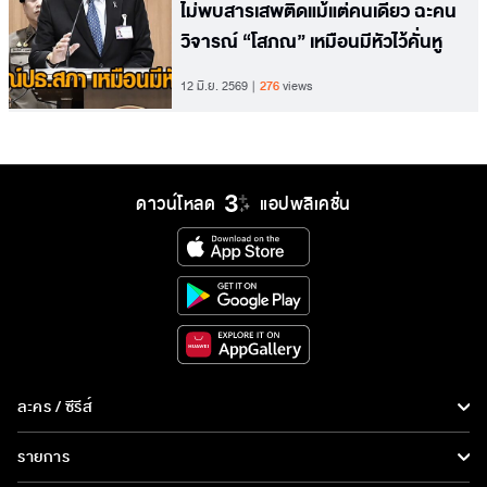
ไม่พบสารเสพติดแม้แต่คนเดียว ฉะคน
วิจารณ์ “โสภณ” เหมือนมีหัวไว้คั่นหู
12 มิ.ย. 2569
276
views
ดาวน์โหลด
แอปพลิเคชั่น
ละคร / ซีรีส์
ละคร/ซีรีส์
รายการ
ซีรีส์นานาชาติ