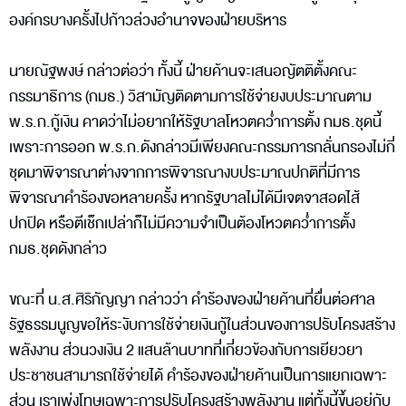
องค์กรบางครั้งไปก้าวล่วงอำนาจของฝ่ายบริหาร
นายณัฐพงษ์ กล่าวต่อว่า ทั้งนี้ ฝ่ายค้านจะเสนอญัตติตั้งคณะ
กรรมาธิการ (กมธ.) วิสามัญติดตามการใช้จ่ายงบประมาณตาม
พ.ร.ก.กู้เงิน คาดว่าไม่อยากให้รัฐบาลโหวตคว่ำการตั้ง กมธ.ชุดนี้
เพราะการออก พ.ร.ก.ดังกล่าวมีเพียงคณะกรรมการกลั่นกรองไม่กี่
ชุดมาพิจารณาต่างจากการพิจารณางบประมาณปกติที่มีการ
พิจารณาคำร้องขอหลายครั้ง หากรัฐบาลไม่ได้มีเจตจาสอดไส้
ปกปิด หรือตีเช็กเปล่าก็ไม่มีความจำเป็นต้องโหวตคว่ำการตั้ง
กมธ.ชุดดังกล่าว
ขณะที่ น.ส.ศิริกัญญา กล่าวว่า คำร้องของฝ่ายค้านที่ยื่นต่อศาล
รัฐธรรมนูญขอให้ระงับการใช้จ่ายเงินกู้ในส่วนของการปรับโครงสร้าง
พลังงาน ส่วนวงเงิน 2 แสนล้านบาทที่เกี่ยวข้องกับการเยียวยา
ประชาชนสามารถใช้จ่ายได้ คำร้องของฝ่ายค้านเป็นการแยกเฉพาะ
ส่วน เราเพ่งโทษเฉพาะการปรับโครงสร้างพลังงาน แต่ทั้งนี้ขึ้นอยู่กับ