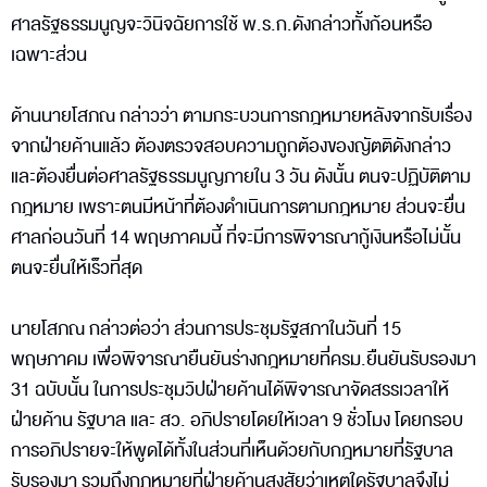
ศาลรัฐธรรมนูญจะวินิจฉัยการใช้ พ.ร.ก.ดังกล่าวทั้งก้อนหรือ
เฉพาะส่วน
ด้านนายโสภณ กล่าวว่า ตามกระบวนการกฎหมายหลังจากรับเรื่อง
จากฝ่ายค้านแล้ว ต้องตรวจสอบความถูกต้องของญัตติดังกล่าว
และต้องยื่นต่อศาลรัฐธรรมนูญภายใน 3 วัน ดังนั้น ตนจะปฏิบัติตาม
กฎหมาย เพราะตนมีหน้าที่ต้องดำเนินการตามกฎหมาย ส่วนจะยื่น
ศาลก่อนวันที่ 14 พฤษภาคมนี้ ที่จะมีการพิจารณากู้เงินหรือไม่นั้น
ตนจะยื่นให้เร็วที่สุด
นายโสภณ กล่าวต่อว่า ส่วนการประชุมรัฐสภาในวันที่ 15
พฤษภาคม เพื่อพิจารณายืนยันร่างกฎหมายที่ครม.ยืนยันรับรองมา
31 ฉบับนั้น ในการประชุมวิปฝ่ายค้านได้พิจารณาจัดสรรเวลาให้
ฝ่ายค้าน รัฐบาล และ สว. อภิปรายโดยให้เวลา 9 ชั่วโมง โดยกรอบ
การอภิปรายจะให้พูดได้ทั้งในส่วนที่เห็นด้วยกับกฎหมายที่รัฐบาล
รับรองมา รวมถึงกฎหมายที่ฝ่ายค้านสงสัยว่าเหตุใดรัฐบาลจึงไม่