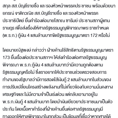
สกุล สส.บัญชีรายชื่อ และรองหัวหน้าพรรคประชาชน พร้อมด้วยนา
ยกรณ์ จาติกวณิช สส.บัญชีรายชื่อ และรองหัวหน้าพรรค
ประชาธิปัตย์ ยื่นคำร้องต่อนายโสภณ ซารัมย์ ประธานสภาผู้แทน
ราษฎร เพื่อส่งเรื่องให้ศาลรัฐธรรมนูญพิจารณาพระราชกำหนด
(พ.ร.ก.) กู้เงิน 4 แสนล้านบาทขัดรัฐธรรมนูญมาตรา 172 หรือไม่
โดยนายณัฐพงษ์ กล่าวว่า ฝ่ายค้านใช้สิทธิตามรัฐธรรมนูญมาตรา
173 ยื่นเรื่องต่อประธานสภาฯ ให้ส่งคำร้องต่อศาลรัฐธรรมนูญ
พิจารณา พ.ร.ก.กู้เงิน 4 แสนล้านบาทว่ามีความถูกต้องตาม
รัฐธรรมนูญหรือไม่ ซึ่งเราอยากให้ประชาชนช่วยตรวจสอบการ
ทำงานของรัฐบาลว่ามีการสอดไส้เงินกู้ 2 แสนล้านบาทในส่วนของ
การปรับเปลี่ยนโครงสร้างพลังงานที่ไม่เกี่ยวข้องกับความมั่นคงทาง
เศรษฐกิจและไม่มีความจำเป็นเร่งด่วน แต่กลับเอามาอยู่ใน
พ.ร.ก.เงินกู้ 4 แสนล้านบาท โดยนำเงินเยียวยาประชาชนมาเป็นตัว
ประกัน โดยเนื้อหาคำร้องที่ฝ่ายค้านยื่นต่อศาลรัฐธรรมนูญมี
ทางออกให้ศาลพิจารณาในทุกส่วน เป็นข้อมูลที่เชื่อว่าหากศาลได้