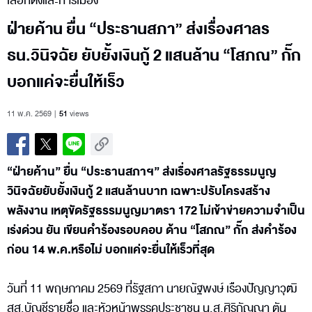
เลือกตั้งและการเมือง
ฝ่ายค้าน ยื่น “ประธานสภา” ส่งเรื่องศาลร
ธน.วินิจฉัย ยับยั้งเงินกู้ 2 แสนล้าน “โสภณ” กั๊ก
บอกแค่จะยื่นให้เร็ว
11 พ.ค. 2569
51
views
“ฝ่ายค้าน” ยื่น “ประธานสภาฯ” ส่งเรื่องศาลรัฐธรรมนูญ
วินิจฉัยยับยั้งเงินกู้ 2 แสนล้านบาท เฉพาะปรับโครงสร้าง
พลังงาน เหตุขัดรัฐธรรมนูญมาตรา 172 ไม่เข้าข่ายความจำเป็น
เร่งด่วน ยัน เขียนคำร้องรอบคอบ ด้าน “โสภณ” กั๊ก ส่งคำร้อง
ก่อน 14 พ.ค.หรือไม่ บอกแค่จะยื่นให้เร็วที่สุด
วันที่ 11 พฤษภาคม 2569 ที่รัฐสภา นายณัฐพงษ์ เรืองปัญญาวุฒิ
สส.บัญชีรายชื่้อ และหัวหน้าพรรคประชาชน น.ส.ศิริกัญญา ตัน