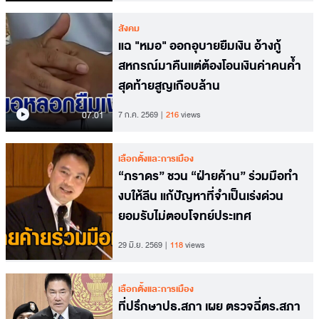
สังคม
แฉ "หมอ" ออกอุบายยืมเงิน อ้างกู้
สหกรณ์มาคืนแต่ต้องโอนเงินค่าคนค้ำ
สุดท้ายสูญเกือบล้าน
07.01
7 ก.ค. 2569
216
views
เลือกตั้งและการเมือง
“ภราดร” ชวน “ฝ่ายค้าน” ร่วมมือทำ
งบให้ลีน แก้ปัญหาที่จำเป็นเร่งด่วน
ยอมรับไม่ตอบโจทย์ประเทศ
29 มิ.ย. 2569
118
views
เลือกตั้งและการเมือง
ที่ปรึกษาปธ.สภา เผย ตรวจฉี่ตร.สภา