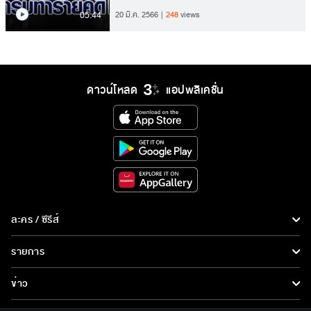
05.44
20 มี.ค. 2566
248
views
ดาวน์โหลด
แอปพลิเคชั่น
ละคร / ซีรีส์
ละคร/ซีรีส์
รายการ
ซีรีส์นานาชาติ
รายการทั้งหมด
ข่าว
การ์ตูน & เกม
ข่าวทั้งหมด