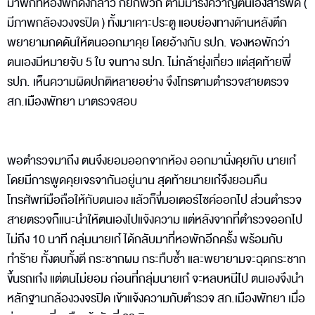
มาพักที่ห้องพักดังกล่าว ก็ยกพวก ตามมารังควาญตนเองสารพัด (
มีภาพกล้องวงจรปิด ) ทั้งมาเคาะประตู แอบย่องทางด้านหลังตึก
พยายามกดดันให้ตนออกมาคุย โดยอ้างกับ รปภ. ของหอพักว่า
ตนเองมีหมายจับ 5 ใบ จนทาง รปภ. ไม่กล้ายุ่งเกี่ยว แต่สุดท้ายพี่
รปภ. เห็นความผิดปกติหลายอย่าง จึงโทรตามตำรวจสายตรวจ
สภ.เมืองพัทยา มาตรวจสอบ
พอตำรวจมาถึง ตนจึงยอมออกจากห้อง ออกมานั่งคุยกับ นายเก๋
โดยมีการพูดคุยเจรจากันอยู่นาน สุดท้ายนายเก๋จึงยอมคืน
โทรศัพท์มือถือให้กับตนเอง แล้วก็ขี่มอเตอร์ไซค์ออกไป ส่วนตำรวจ
สายตรวจก็แนะนำให้ตนเองไปแจ้งความ แต่หลังจากที่ตำรวจออกไป
ไม่ถึง 10 นาที กลุ่มนายเก๋ ได้กลับมาที่หอพักอีกครั้ง พร้อมกับ
ทำร้าย ทั้งตบทั้งตี กระชากผม กระทืบซ้ำ และพยายามจะฉุดกระชาก
ขึ้นรถเก๋ง แต่ตนไม่ยอม ก่อนที่กลุ่มนายเก๋ จะหลบหนีไป ตนเองจึงนำ
หลักฐานกล้องวงจรปิด เข้าแจ้งความกับตำรวจ สภ.เมืองพัทยา เมื่อ