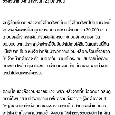
ช่วงเวลาเที่ยงคืน เข้าวันที่ 23 มิถุนายน
ตนรู้สึกแย่มาก หลังจากได้โทรศัพท์คืนมา ได้โทรศัพท์ไปถามเจ้าหนี้
ตัวจริง ซึ่งเจ้าหนี้เงินกู้นอกระบบรายแรก จำนวนเงิน 30,000 บาท
โดยยอดนี้เจ้าของเงินได้รับเงินคืนครบ แต่ส่วนอีกคน ยอดเงิน
90,000 บาท ปรากฏว่าเจ้าหนี้ยืนยันว่าไม่เคยได้รับเงินในส่วนนี้คืน
แม้แต่บาทเดียว ตนจึงนำคลิปมาขอความช่วยเหลือ พร้อมทั้งอยาก
ให้เจ้าหน้าที่ตำรวจ ดำเนินการกับ นายเก๋ กระเทยแสบรายนี้พร้อม
กับพวก ให้ถึงที่สุด และขอเงินจำนวนดังกล่าวที่ตนเอง ยอมทำงาน
มานำไปคืนเจ้าหนี้ตัวจริง
ตอนนี้ตนเองต้องอยู่หวาดระแวง เพราะหลังจากที่หนีออกมา กลุ่มคู่
กรณีก็พยายามส่งข้อความมาข่มขู่ รวมถึงอ้างว่า รู้จักตำรวจยศ
ใหญ่ และบอกว่าถึงแม้ตนเองจะแจ้งความก็ไม่สามารถดำเนินการ
อะไรได้ อีกทั้งจะตามมาตบซ้ำ จึงอยากให้ตำรวจช่วยเร่งรัดทำคดีใน