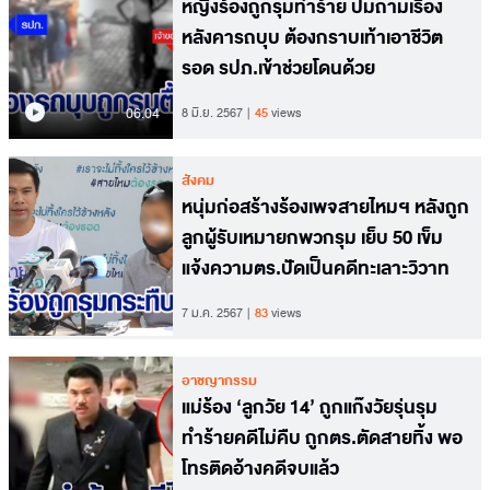
หญิงร้องถูกรุมทำร้าย ปมถามเรื่อง
หลังคารถบุบ ต้องกราบเท้าเอาชีวิต
รอด รปภ.เข้าช่วยโดนด้วย
06.04
8 มิ.ย. 2567
45
views
สังคม
หนุ่มก่อสร้างร้องเพจสายไหมฯ หลังถูก
ลูกผู้รับเหมายกพวกรุม เย็บ 50 เข็ม
แจ้งความตร.ปัดเป็นคดีทะเลาะวิวาท
7 ม.ค. 2567
83
views
อาชญากรรม
แม่ร้อง ‘ลูกวัย 14’ ถูกแก๊งวัยรุ่นรุม
ทำร้ายคดีไม่คืบ ถูกตร.ตัดสายทิ้ง พอ
โทรติดอ้างคดีจบแล้ว