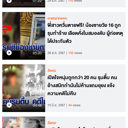
01.22
29 ธ.ค. 2567
110
views
อาชญากรรม
พี่สาวหวั่นตายฟรี! น้องชายวัย 16 ถูก
รุมทำร้าย เลือดคั่งในสมองดับ ผู้ก่อเหตุ
ได้ประกันตัว
05.00
28 ส.ค. 2567
105
views
สังคม
เปิดใจหนุ่มถูกกว่า 20 คน รุมตื้บ คน
อ้างสนิทกำนันไม่ห้ามแถมยุยง แจ้ง
ความคดีไม่คืบ
04.48
15 มิ.ย. 2567
44
views
สังคม