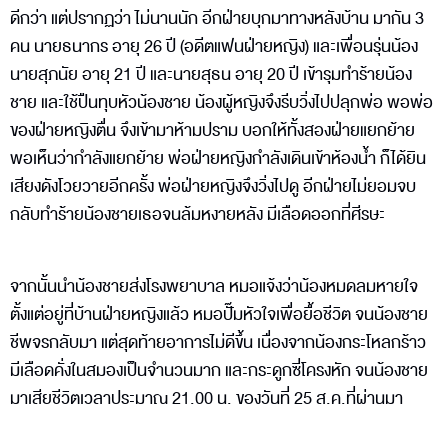
ดีกว่า แต่ปรากฏว่า ไม่นานนัก อีกฝ่ายบุกมาทางหลังบ้าน มากัน 3
คน นายธนากร อายุ 26 ปี (อดีตแฟนฝ่ายหญิง) และเพื่อนรุ่นน้อง
นายสุภนัย อายุ 21 ปี และนายสุธน อายุ 20 ปี เข้ารุมทำร้ายน้อง
ชาย และใช้ปืนทุบหัวน้องชาย น้องผู้หญิงจึงรีบวิ่งไปปลุกพ่อ พอพ่อ
ของฝ่ายหญิงตื่น จึงเข้ามาห้ามปราม บอกให้ทั้งสองฝ่ายแยกย้าย
พอเห็นว่ากำลังแยกย้าย พ่อฝ่ายหญิงกำลังเดินเข้าห้องน้ำ ก็ได้ยิน
เสียงดังโวยวายอีกครั้ง พ่อฝ่ายหญิงจึงวิ่งไปดู อีกฝ่ายไม่ยอมจบ
กลับทำร้ายน้องชายเธอจนล้มหงายหลัง มีเลือดออกที่ศีรษะ
จากนั้นนำน้องชายส่งโรงพยาบาล หมอแจ้งว่าน้องหมดลมหายใจ
ตั้งแต่อยู่ที่บ้านฝ่ายหญิงแล้ว หมอปั๊มหัวใจเพื่อยื้อชีวิต จนน้องชาย
ชีพจรกลับมา แต่สุดท้ายอาการไม่ดีขึ้น เนื่องจากน้องกระโหลกร้าว
มีเลือดคั่งในสมองเป็นจำนวนมาก และกระดูกซี่โครงหัก จนน้องชาย
มาเสียชีวิตเวลาประมาณ 21.00 น. ของวันที่ 25 ส.ค.ที่ผ่านมา