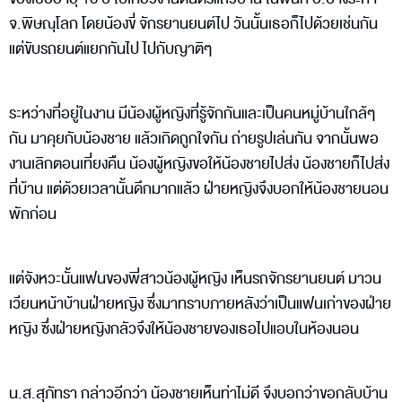
จ.พิษณุโลก โดยน้องขี่ จักรยานยนต์ไป วันนั้นเธอก็ไปด้วยเช่นกัน
แต่ขับรถยนต์แยกกันไป ไปกับญาติๆ
ระหว่างที่อยู่ในงาน มีน้องผู้หญิงที่รู้จักกันและเป็นคนหมู่บ้านใกล้ๆ
กัน มาคุยกับน้องชาย แล้วเกิดถูกใจกัน ถ่ายรูปเล่นกัน จากนั้นพอ
งานเลิกตอนเที่ยงคืน น้องผู้หญิงขอให้น้องชายไปส่ง น้องชายก็ไปส่ง
ที่บ้าน แต่ด้วยเวลานั้นดึกมากแล้ว ฝ่ายหญิงจึงบอกให้น้องชายนอน
พักก่อน
แต่จังหวะนั้นแฟนของพี่สาวน้องผู้หญิง เห็นรถจักรยานยนต์ มาวน
เวียนหน้าบ้านฝ่ายหญิง ซึ่งมาทราบภายหลังว่าเป็นแฟนเก่าของฝ่าย
หญิง ซึ่งฝ่ายหญิงกลัวจึงให้น้องชายของเธอไปแอบในห้องนอน
น.ส.สุภัทรา กล่าวอีกว่า น้องชายเห็นท่าไม่ดี จึงบอกว่าขอกลับบ้าน