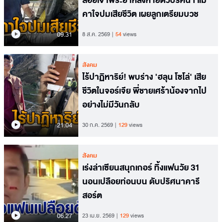
ลอยเจ้าพระยาหลังหายตัวปริศนา แม่
คาใจปมเสียชีวิต เผยลูกเตรียมบวช
09.31
8 ส.ค. 2569
54
views
สังคม
ไร้ปาฏิหาริย์! พบร่าง 'ฮลุน โซโล่' เสีย
ชีวิตในจอร์เจีย พี่ชายเศร้าน้องจากไป
อย่างไม่มีวันกลับ
21.04
30 ก.ค. 2569
129
views
สังคม
เร่งล่าเซียนสนุกเกอร์ ทิ้งแฟนวัย 31
นอนเปลือยท่อนบน ดับปริศนาคารี
สอร์ต
06.27
23 เม.ย. 2569
129
views