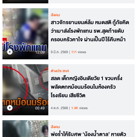
สังคม
สาวจักรยานยนต์ล้ม หมดสติ กู้ภัยคิด
ว่าเมาส่งโรงพักแทน รพ.สุดท้ายดับ
ครอบครัวคาใจ ผ่านเป็นปีไร้คืบหน้า
12.09
9 มี.ค. 2569
111
views
ต่างประเทศ
สลด เด็กหญิงอินเดียวัย 1 ขวบครึ่ง
พลัดตกหม้อนมร้อนในห้องครัว
โรงเรียน เสียชีวิต
00.49
4 ต.ค. 2568
1.4K
views
สังคม
พ่อร่ำไห้รับศพ ‘น้องน้ำตาล’ หายตัว