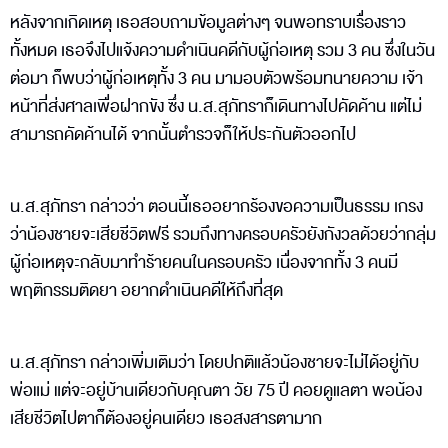
หลังจากเกิดเหตุ เธอสอบถามข้อมูลต่างๆ จนพอทราบเรื่องราว
ทั้งหมด เธอจึงไปแจ้งความดำเนินคดีกับผู้ก่อเหตุ รวม 3 คน ซึ่งในวัน
ต่อมา ก็พบว่าผู้ก่อเหตุทั้ง 3 คน มามอบตัวพร้อมทนายความ เจ้า
หน้าที่ส่งศาลเพื่อฝากขัง ซึ่ง น.ส.สุภัทราก็เดินทางไปคัดค้าน แต่ไม่
สามารถคัดค้านได้ จากนั้นตำรวจก็ให้ประกันตัวออกไป
น.ส.สุภัทรา กล่าวว่า ตอนนี้เธออยากร้องขอความเป็นธรรม เกรง
ว่าน้องชายจะเสียชีวิตฟรี รวมถึงทางครอบครัวยังกังวลด้วยว่ากลุ่ม
ผู้ก่อเหตุจะกลับมาทำร้ายคนในครอบครัว เนื่องจากทั้ง 3 คนมี
พฤติกรรมติดยา อยากดำเนินคดีให้ถึงที่สุด
น.ส.สุภัทรา กล่าวเพิ่มเติมว่า โดยปกติแล้วน้องชายจะไม่ได้อยู่กับ
พ่อแม่ แต่จะอยู่บ้านเดียวกับคุณตา วัย 75 ปี คอยดูแลตา พอน้อง
เสียชีวิตไปตาก็ต้องอยู่คนเดียว เธอสงสารตามาก