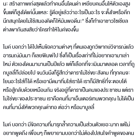
นะ สร้างภาพเก่งสุดแล้วทำคนอื่นโดนด่า เหยียบคนอื่นให้ตัวเองสูง
ขึ้นแต่ก็สูงได้แค่นั้นแหละ รู้ดีอยู่แล้วว่าอะไรเป็นอะไร จะตั้งใจหรือคึก
นึกสนุกโดยไม่ใช้สมองคิดก็ให้มันพอดีนะ” ซึ่งก็ทำเอาชาวโซเชียล
ต่างพากันสงสัยว่าใครทำให้ไมค์ของขึ้น
ไมค์ บอกว่า ได้ไปเห็นข้อความต่างๆ ที่ตนเองถูกวิพากษ์วิจารณ์แล้ว
อารมณ์มันมา ก็เลยพิมพ์ไป ซึ่งก็เป็นเรื่องเก่าที่ไม่อยากเอามาเล่า
ใหม่ ตัวเองโดนมานานเป็นปีแล้ว แต่ก็เลือกที่จะเมินมาตลอด เวลาที่ถู
กบูลลี่ก็ปล่อยไป จนวันนึงก็รู้สึกว่าดาราไม่ใช่ขยะสังคม ที่ทุกคนจะ
โยนอะไรใส่ก็ได้ หรือเอามีดมาทิ่มใส่เราได้ เราก็มีสิทธิ์ที่จะตอบโต้
หรือสู้กลับด้วยเหมือนกัน จริงอยู่ที่ดาราเป็นคนของประชาชน แต่เรา
ไม่ใช่ขยะของประชาชน เราคือคนที่มาเอ็นเตอร์เทนพวกคุณ ไม่ได้เป็น
คนที่มานั่งให้พวกคุณด่าทอ ต่อว่า หรือมาบูลลี่
ไมค์ บอกว่า มีข้อความที่มารุกล้ำความเป็นส่วนตัวเยอะมาก แต่ไม่
อยากพูดถึง เพื่อนๆ ก็พยายามบอกว่าไม่ต้องไปสนใจคำพูดของคน