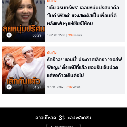
บันเทิง
'เต้ย จรินทร์พร' เฉลยหนุ่มปริศนาคือ
'ไมค์ พิรัชต์' แจงสเตตัสเป็นเพื่อนที่ดี
หลังแฟนๆ แห่เชียร์ให้คบ
06.29
19 ก.พ. 2567
399
views
บันเทิง
รักร้าว! ‘แอนนี่’ ประกาศเลิกรา ‘กอล์ฟ
พิชญะ’ ตั้งแต่ปีที่แล้ว ยอมรับเจ็บปวด
แต่ขอก้าวเดินต่อไป
01.27
9 ก.พ. 2567
816
views
ดาวน์โหลด
แอปพลิเคชั่น