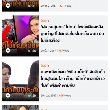
02.51
29 เม.ย. 2567
321
views
บันเทิง
‘ฝน ธนสุนทร’ ไม่ทน! โพสต์เดือดหลัง
ถูกนำรูปไปตัดต่อโปรโมตเว็บพนัน ยัน
ไม่เกี่ยวข้อง
01.56
20 มี.ค. 2567
76
views
บันเทิง
ก.พาณิชย์ชวน ‘ฟรีน-เบ็คกี้’ ดันสินค้า
ไทยสู่ระดับโลก ด้าน ‘เบ็คกี้’ เคลียร์ข่าว
‘ไมค์ พิรัชต์’ ตามจีบ
04.50
29 ก.พ. 2567
645
views