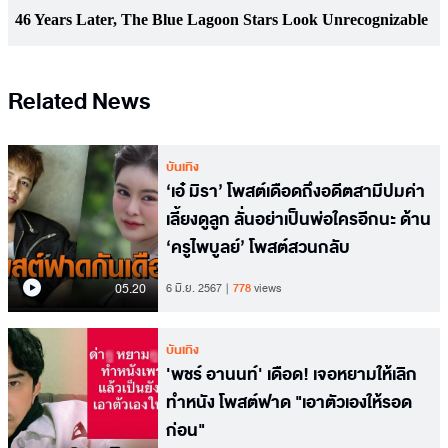
Related News
บันเทิง
‘เอ๋ มิรา’ โพสต์เดือดถึงอดีตสามีปมค่า
เลี้ยงดูลูก ลั่นอย่าเป็นพ่อใครอีกนะ ด้าน
‘ครูไพบูลย์’ โพสต์สวนกลับ
05.20
6 มิ.ย. 2567
778
views
บันเทิง
'พชร์ อานนท์' เดือด! เจอหยามให้เลิก
ทำหนัง โพสต์ฟาด "เอาตัวเองให้รอด
ก่อน"