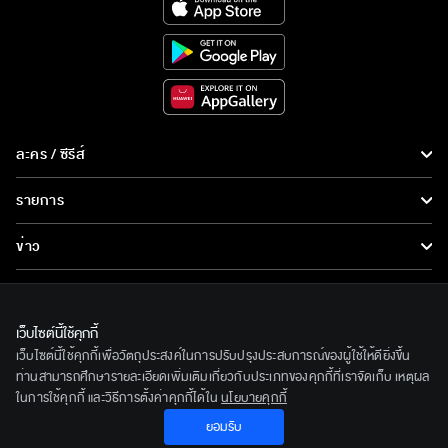
ละคร / ซีรีส์
ละคร/ซีรีส์
รายการ
ซีรีส์นานาชาติ
รายการทั้งหมด
ข่าว
การ์ตูน & เกม
ข่าวทั้งหมด
LIVE
รายการข่าว
ทีวีออนไลน์
เว็บไซต์นี้ใช้คุกกี้
เกี่ยวกับเรา
เว็บไซต์นี้ใช้คุกกี้เพื่อวัตถุประสงค์ในการปรับปรุงประสบการณ์ของผู้ใช้ให้ดียิ่งขึ้น
ข่าวประชาสัมพันธ์
BEC World
ท่านสามารถศึกษารายละเอียดเพิ่มเติมเกี่ยวกับประเภทของคุกกี้ที่เราจัดเก็บ เหตุผล
ติดตามเราได้ที่
ในการใช้คุกกี้ และวิธีการตั้งค่าคุกกี้ได้ใน
นโยบายคุกกี้
รู้จักเรา
ยอมรับ
© 2020 Bangkok Entertainment Co.,Ltd. All Rights Reserved.