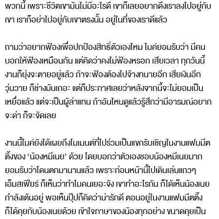
พวกนี้ เพราะชีวิตเขามันไม่มีอะไรดี เขาก็เลยอยากดึงเราลงไปอยู่กับ
เขา เราก็อย่าไปอยู่กับเขาตรงนั้น อยู่ในที่ของเราดีแล้ว
ถามว่าอยากฟ้องเพื่อปกป้องสิทธิ์ตัวเองไหม ไมค์ยอมรับว่า มีคน
บอกให้ฟ้องเหมือนกัน แต่คิดว่าคงไม่ฟ้องหรอก เสียเวลา ทุกวันนี้
งานก็ยุ่งจะตายอยู่แล้ว ถ้าจะฟ้องต้องไปจ้างทนายอีก เสียเงินอีก
วุ่นวาย ก็ช่างมันเถอะ แต่ก็ประกาศเลยว่าหลังจากนี้จะไม่ยอมเป็น
เหยื่อแล้ว แต่จะเป็นผู้ล่าแทน ถ้าอันไหนดูแล้วรู้สึกว่ามีอารมณ์อยาก
จะด่า ก็จะจัดเลย
งานนี้ไมค์ยังได้เผยถึงโมเมนต์ที่ไปร่วมเป็นแขกรับเชิญในงานแฟมมีต
ติ้งของ ‘น้องหมีเนย’ ด้วย โดยบอกว่าตัวเองชอบน้องหมีเนยมาก
ยอมรับว่าโดนตกมานานแล้ว เพราะก่อนหน้านี้ไปเดินเล่นแถวๆ
เอ็มสเฟียร์ ก็เห็นว่าทำไมคนเยอะจัง เขาทำอะไรกัน ก็ได้เห็นน้องเนย
กำลังเต้นอยู่ พอเห็นปุ๊ปก็คิดว่าน่ารักดี ตอนอยู่ในงานแฟมมีตติ้ง
ก็ได้คุยกับน้องเนยด้วย เข้าใจภาษาของน้องทุกอย่าง ขนาดคุยเป็น