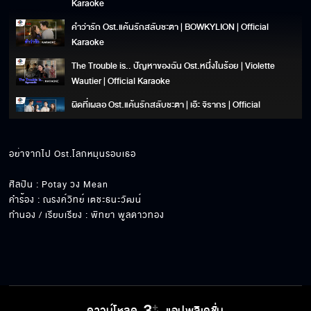
Karaoke
คำว่ารัก Ost.แค้นรักสลับชะตา | BOWKYLION | Official
Karaoke
The Trouble is.. ปัญหาของฉัน Ost.หนึ่งในร้อย | Violette
Wautier | Official Karaoke
ผิดที่เผลอ Ost.แค้นรักสลับชะตา | เอ๊ะ จิรากร | Official
Karaoke
ดวงตาคู่นั้น (looking in your eyes) Ost.พราวมุก | ศดานันท์
อย่าจากไป Ost.โลกหมุนรอบเธอ

บาเล็นซิเอก้า | Official Karaoke
ใจเอ๋ย Ost.พราวมุก | อิมเมจ สุธิตา | Official Karaoke
ศิลปิน : Potay วง Mean

คำร้อง : ณรงค์วิทย์ เตชะธนะวัฒน์

ทำนอง / เรียบเรียง : พิทยา พูลดาวทอง
คนเดียวที่รักหมดหัวใจ Ost.สร้อยสะบันงา | เต้น นรารักษ์ |
Official Karaoke
เทียนส่องใจ 照亮你的心 Ost.สร้อยสะบันงา | ไวท์ ธนา |
Official Karaoke
คลั่ง Ost. เกมปรารถนา | ทอม อิศรา | Official Karaoke
ดาวน์โหลด
แอปพลิเคชั่น