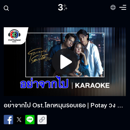
Play
สัมผัสรัก (Touch My Heart) Ost. In Love Forever วาดฝัน
วันวิวาห์ | BOWKYLION | Official Karaoke
Video
ที่ปลอดภัยใกล้ฉัน Ost.รักสุดท้าย My Safe Zone | ลีน่า ลลินา
| Official Karaoke
อย่าจากไป Ost.โลกหมุนรอบเธอ | Potay วง Mean | Official Karaoke
รักแล้วไม่รู้ (ดีกว่ารู้แล้วไม่รัก) Ost.รักสุดท้าย My Safe Zone
| หมิว-ณัชชา | Official Karaoke
ระยะไกลของดวงจันทร์ Ost.เพียงเธอ Only You | ออม กรณ์
นภัส | Official Karaoke