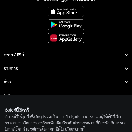
อันยองสายย่อ Ost.ซ่อนกลิ่น | DJ Yaprider | Official
Karaoke
แค่ Ost.เกมปรารถนา | ญานนีน ไวเกล (พลอยชมพู) | Official
Karaoke
ฉันคนนี้ Ost.โลกหมุนรอบเธอ | เจมส์ จิรายุ & ไอซ์ พาริส |
Official Karaoke
ละคร / ซีรีส์
รอได้ไหม Ost.ซ่านเสน่หา | แนน วาทิยา | Official Karaoke
ละคร/ซีรีส์
รายการ
ผิดไหม Ost.ปมเสน่หา | BOWKYLION | Official Karaoke
ซีรีส์นานาชาติ
รายการทั้งหมด
ข่าว
การ์ตูน & เกม
ข่าวทั้งหมด
ปลดล็อก Ost.คุณหมีปาฏิหาริย์ | สาริน รณเกียรติ, ธัชพล กู้
LIVE
วงศ์บัณฑิต | Official Karaoke
รายการข่าว
ทีวีออนไลน์
เคลียร์ (Clear) Ost.ในวันที่ฝนพร่างพราย | Mabelz PiXXiE |
เกี่ยวกับเรา
เว็บไซต์นี้ใช้คุกกี้
Official Karaoke
ข่าวประชาสัมพันธ์
เว็บไซต์นี้ใช้คุกกี้เพื่อวัตถุประสงค์ในการปรับปรุงประสบการณ์ของผู้ใช้ให้ดียิ่งขึ้น
BEC World
ติดตามเราได้ที่
ท่านสามารถศึกษารายละเอียดเพิ่มเติมเกี่ยวกับประเภทของคุกกี้ที่เราจัดเก็บ เหตุผล
ไม่มีที่ยืน Ost.พรชีวัน | PEARWAH | Official Karaoke
ในการใช้คุกกี้ และวิธีการตั้งค่าคุกกี้ได้ใน
นโยบายคุกกี้
รู้จักเรา