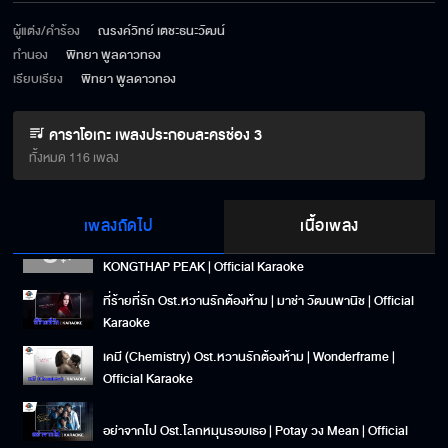
Moonlight Ost.เพียงเธอ Only you | หลิงหลิง คอง | Official
ผู้แต่ง/คำร้อง
ณรงค์วิทย์ เตชะธนะวัฒน์
Karaoke
ทำนอง
พิทยา พูลดาวทอง
#Saveme​ Ost.บาปอยุติธรรม | อิมเมจ สุธิตา | Official
เรียบเรียง
พิทยา พูลดาวทอง
Karaoke
คาราโอเกะ เพลงประกอบละครช่อง 3
มากไปใช่ไหม Ost.สองเสน่หา | แก้ม วิชญาณี | Official
Karaoke
ทั้งหมด 116 เพลง
ทุกนาที Ost. Dare to Love ให้รักพิพากษา | KONGTHAP
PEAK | Official Karaoke
เพลงถัดไป
เนื้อเพลง
PROMISE YOU Ost.ให้รักพิพากษา Dare to love |
KONGTHAP PEAK | Official Karaoke
ที่ร้ายที่รัก Ost.หวานรักต้องห้าม | มาช่า วัฒนพานิช | Official
Karaoke
เคมี (Chemistry) Ost.หวานรักต้องห้าม | Wonderframe |
Official Karaoke
อย่าจากไป Ost.โลกหมุนรอบเธอ | Potay วง Mean | Official