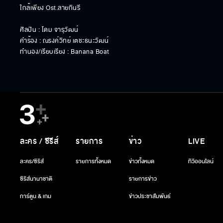
ใกล้เพียง Ost.ลายกินรี

ศิลปิน : โดม จารุวัฒน์

คำร้อง : ณรงค์วิทย์ เตชะธนะวัฒน์

ทำนอง/เรียบเรียง : Banana Boat
ละคร / ซีรีส์
รายการ
ข่าว
LIVE
ละคร/ซีรีส์
รายการทั้งหมด
ข่าวทั้งหมด
ทีวีออนไลน์
ซีรีส์นานาชาติ
รายการข่าว
การ์ตูน & เกม
ข่าวประชาสัมพันธ์