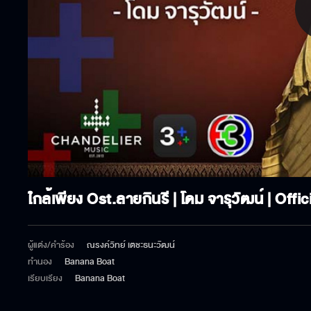
P
V
ใกล้เพียง Ost.ลายกินรี | โดม จารุวัฒน์ | Offi
ผู้แต่ง/คำร้อง
ณรงค์วิทย์ เตชะธนะวัฒน์
ทำนอง
Banana Boat
เรียบเรียง
Banana Boat