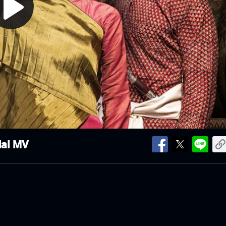
lay
ideo
cial MV