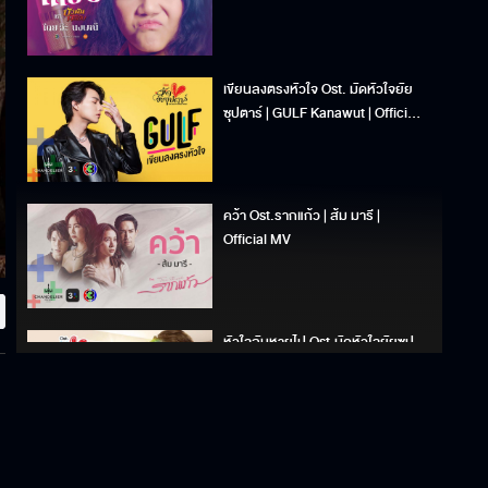
เขียนลงตรงหัวใจ Ost. มัดหัวใจยัย
ซุปตาร์ | GULF Kanawut | Official
MV
คว้า Ost.รากแก้ว | ส้ม มารี |
Official MV
หัวใจฉันหายไป Ost.มัดหัวใจยัยซุป
ตาร์ | Jannine Weigel (พลอยชมพู)
| Official MV
กี่รอบก็ได้ Ost.18 มงกุฎสะดุดเลิฟ |