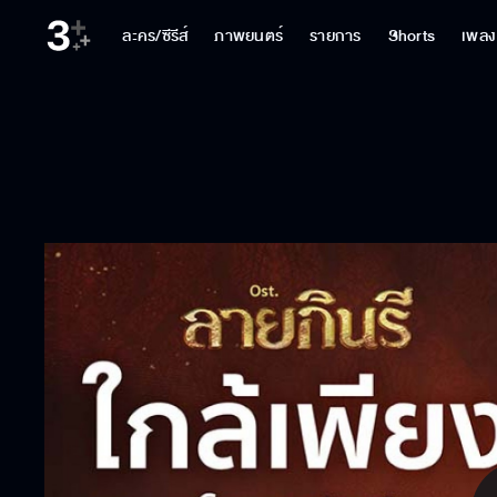
ละคร/ซีรีส์
ภาพยนตร์
รายการ
Shorts
เพลง