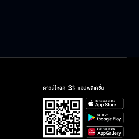
แจ็คกี้ ชาเคอลีน | Official MV
มา Strong ข้างกัน Ost.สะใภ้สายส
ตรอง | Bell Warisara | Official MV
ที่สุด ost. ที่สุดของหัวใจ | บอย
สมภพ | Official MV
ดาวน์โหลด
แอปพลิเคชั่น
เพราะรัก Ost.เพราะรัก Because of
Love | เลอทัศน์ เกตุสุข (โต Mirrr) |
Official MV
ครึ่งชีวิตที่เหลือจากนี้ Ost.สะใภ้สาย