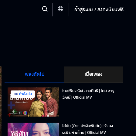
เข้าสู่ระบบ / ลงทะเบียนฟรี
เพลงถัดไป
เนื้อเพลง
ใกล้เพียง Ost.ลายกินรี | โดม จารุ
กำลังเล่น
วัฒน์ | Official MV
ใส่ยับ (Ost. บัวผันฟันยับ) | จ๊ะ นง
ผณี มหาดไทย | Official MV