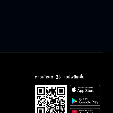
WAII | Official MV
แล้วเราจะพบกัน (Until We Meet
Again) Ost.คุณหมีปาฏิหาริย์ |
Double K | Official MV
ผิดไหม Ost.ปมเสน่หา |
BOWKYLION | Official MV
ดาวน์โหลด
แอปพลิเคชั่น
เลือกจะเจ็บ Ost.ปมเสน่หา | ตู่ ภพธร
สุนทรญาณกิจ | Official MV
รอได้ไหม Ost.ซ่านเสน่หา | แนน วาทิ