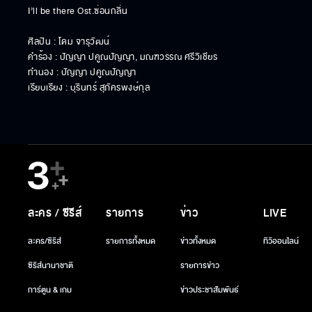
I’ll be there Ost.ซ่อนกลิ่น

ศิลปิน : โดม จารุวัฒน์

คำร้อง : ปัญญา ปคูณปัญญา, มณฑวรรณ ศรีวิเชียร

ทำนอง : ปัญญา ปคูณปัญญา

เรียบเรียง : บุรินทร์ สุภัครพงษ์กุล
ละคร / ซีรีส์
รายการ
ข่าว
LIVE
ละคร/ซีรีส์
รายการทั้งหมด
ข่าวทั้งหมด
ทีวีออนไลน์
ซีรีส์นานาชาติ
รายการข่าว
การ์ตูน & เกม
ข่าวประชาสัมพันธ์