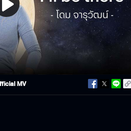
lay
ideo
Official MV