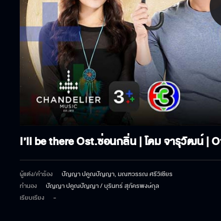
P
V
I’ll be there Ost.ซ่อนกลิ่น | โดม จารุวัฒน์ | 
ผู้แต่ง/คำร้อง
ปัญญา ปคูณปัญญา, มณฑวรรณ ศรีวิเชียร
ทำนอง
ปัญญา ปคูณปัญญา / บุรินทร์ สุภัครพงษ์กุล
เรียบเรียง
-