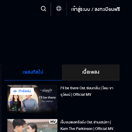
เข้าสู่ระบบ / ลงทะเบียนฟรี
เพลงถัดไป
เนื้อเพลง
I’ll be there Ost.ซ่อนกลิ่น | โดม จา
กำลังเล่น
รุวัฒน์ | Official MV
เจ็บจนพอหรือยัง Ost.ซ่านเสน่หา |
Karn The Parkinson | Official MV