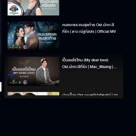
คนแรกและคนสุดท้าย Ost.มักกะลี
ที่รัก | ดาว ณัฐภัสสร | Official MV
เป็นเธอใช่ไหม (My dear love)
Ost.มักกะลีที่รัก | Mac_Waang |
Official MV
ปลดล็อก Ost.คุณหมีปาฏิหาริย์ | สา
ริน รณเกียรติ, ธัชพล กู้วงศ์บัณฑิต |
Official MV
ไม่แฟร์ก็ตอกกลับไป Ost.ปมเสน่หา |