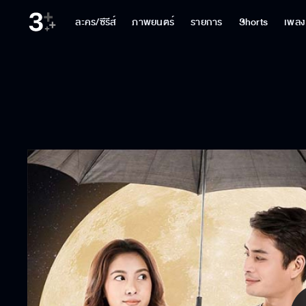
ละคร/ซีรีส์
ภาพยนตร์
รายการ
Shorts
เพลง