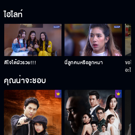
ไฮไลท์
ดีใจได้ผัวรวย!!!
นี่ลูกคนหรือลูกหมา
ขอโทษ
อะไร
คุณน่าจะชอบ