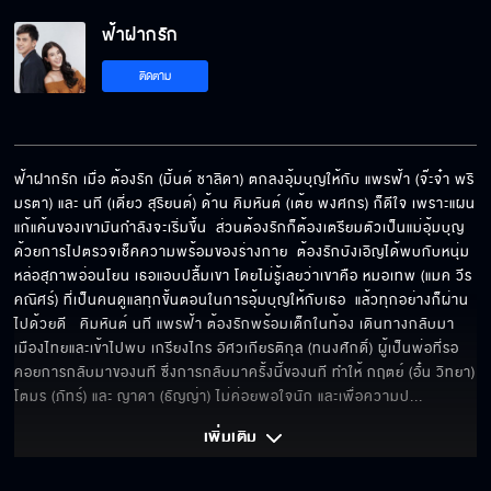
ฟ้าฝากรัก
เลี้ยงลูกแบบฮ่องเต้ซินโดม
ติดตาม
จดทะเบียนสมรสทำไมต้องวุ่นวาย
ฟ้าฝากรัก เมื่อ ต้องรัก (มิ้นต์ ชาลิดา) ตกลงอุ้มบุญให้กับ แพรฟ้า (จ๊ะจ๋า พริ
มรตา) และ นที (เดี่ยว สุริยนต์) ด้าน คิมหันต์ (เต้ย พงศกร) ก็ดีใจ เพราะแผน
แก้แค้นของเขามันกำลังจะเริ่มขึ้น  ส่วนต้องรักก็ต้องเตรียมตัวเป็นแม่อุ้มบุญ
ขอโทษที่จับนม...แต่ไม่รู้สึกอะไรเลยนะ
ด้วยการไปตรวจเช็คความพร้อมของร่างกาย  ต้องรักบังเอิญได้พบกับหนุ่ม
หล่อสุภาพอ่อนโยน เธอแอบปลื้มเขา โดยไม่รู้เลยว่าเขาคือ หมอเทพ (แมค วีร
คณิศร์) ที่เป็นคนดูแลทุกขั้นตอนในการอุ้มบุญให้กับเธอ  แล้วทุกอย่างก็ผ่าน
ไปด้วยดี   คิมหันต์ นที แพรฟ้า ต้องรักพร้อมเด็กในท้อง เดินทางกลับมา
เมืองไทยและเข้าไปพบ เกรียงไกร อัศวเกียรติกุล (ทนงศักดิ์) ผู้เป็นพ่อที่รอ
นี่ลูกคนหรือลูกหมา
คอยการกลับมาของนที ซึ่งการกลับมาครั้งนี้ของนที ทำให้ กฤตย์ (อั๋น วิทยา) 
โตมร (ภัทร์) และ ญาดา (ธัญญ่า) ไม่ค่อยพอใจนัก และเพื่อความป
... 
เพิ่มเติม 
ดีใจได้ผัวรวย!!!