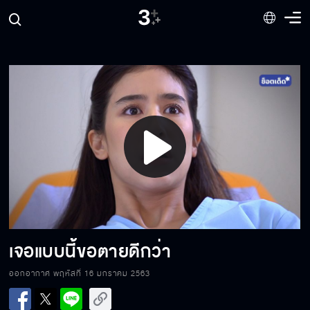
แกแต๊ะอั๋งฉัน
ความจริงที่จะบอก(แต่ไม่ได้บอก)
Play
การเซอร์ไพรส์ที่สุดแสนประทับใจ
Video
อยากจีบหญิงให้ดูซีรีย์เกาหลี
เจอแบบนี้ขอตายดีกว่า
ออกอากาศ พฤหัสที่ 16 มกราคม 2563
เรามาเป็นคู่แข่งกัน