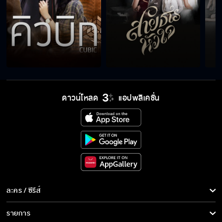
ดาวน์โหลด
แอปพลิเคชั่น
ละคร / ซีรีส์
ละคร/ซีรีส์
รายการ