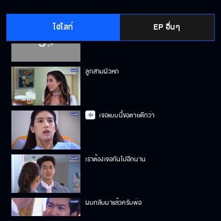
ไฮไลท์
EP อื่นๆ
การสูญเสียครั้งสำคัญ
ลูกสามผัวหก
เจอแบบนี้ขอตายดีกว่า
เราต้องเจอกันไปอีกนาน
ผมกลับมาแล้วครับพ่อ