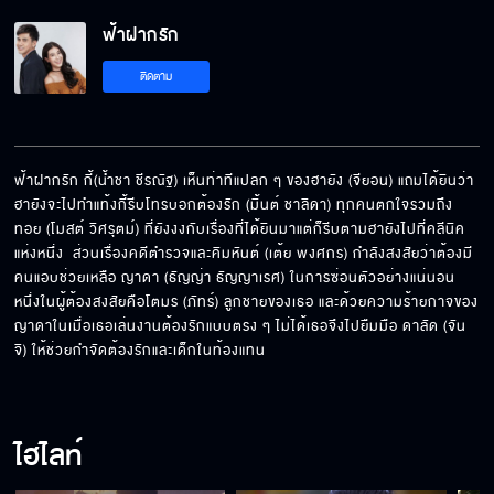
ฟ้าฝากรัก EP.17[5/5]
ฟ้าฝากรัก
ติดตาม
ฟ้าฝากรัก กี้(น้ำชา ชีรณัฐ) เห็นท่าทีแปลก ๆ ของฮายัง (จียอน) แถมได้ยินว่า
ฮายังจะไปทำแท้งกี้รีบโทรบอกต้องรัก (มิ้นต์ ชาลิดา) ทุกคนตกใจรวมถึง
ทอย (โมสต์ วิศรุตม์) ที่ยังงงกับเรื่องที่ได้ยินมาแต่ก็รีบตามฮายังไปที่คลีนิค
แห่งหนึ่ง  ส่วนเรื่องคดีตำรวจและคิมหันต์ (เต้ย พงศกร) กำลังสงสัยว่าต้องมี
คนแอบช่วยเหลือ ญาดา (ธัญญ่า ธัญญาเรศ) ในการซ่อนตัวอย่างแน่นอน  
หนึ่งในผู้ต้องสงสัยคือโตมร (ภัทร์) ลูกชายของเธอ และด้วยความร้ายกาจของ
ญาดาในเมื่อเธอเล่นงานต้องรักแบบตรง ๆ ไม่ได้เธอจึงไปยืมมือ ดาลัด (จัน
จิ) ให้ช่วยกำจัดต้องรักและเด็กในท้องแทน
ไฮไลท์