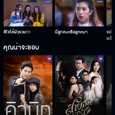
ดีใจได้ผัวรวย!!!
นี่ลูกคนหรือลูกหมา
ขอโทษ
อะไร
คุณน่าจะชอบ