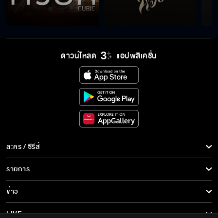
ดาวน์โหลด
แอปพลิเคชั่น
ละคร / ซีรีส์
ละคร/ซีรีส์
รายการ
ซีรีส์นานาชาติ
รายการทั้งหมด
ข่าว
การ์ตูน & เกม
ข่าวทั้งหมด
LIVE