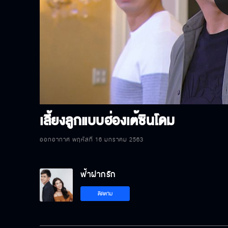
P
V
เลี้ยงลูกแบบฮ่องเต้ซินโดม
ออกอากาศ พฤหัสที่ 16 มกราคม 2563
ฟ้าฝากรัก
ติดตาม