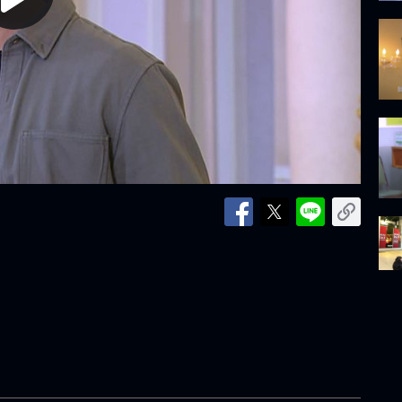
lay
ideo