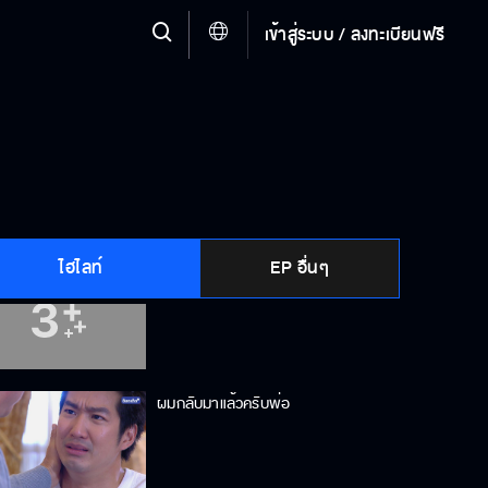
เข้าสู่ระบบ / ลงทะเบียนฟรี
ลูกสามผัวหก
เจอแบบนี้ขอตายดีกว่า
ไฮไลท์
EP อื่นๆ
เราต้องเจอกันไปอีกนาน
ผมกลับมาแล้วครับพ่อ