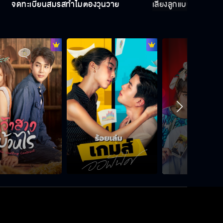
จดทะเบียนสมรสทำไมต้องวุ่นวาย
เลี้ยงลูกแบบฮ่องเต้ซิ