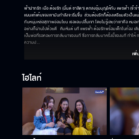
ฟ้าฝากรัก เมื่อ ต้องรัก (มิ้นต์ ชาลิดา) ตกลงอุ้มบุญให้กับ แพรฟ้า (จ๊ะจ๋
แผนแก้แค้นของเขามันกำลังจะเริ่มขึ้น  ส่วนต้องรักก็ต้องเตรียมตัวเป
กับหนุ่มหล่อสุภาพอ่อนโยน เธอแอบปลื้มเขา โดยไม่รู้เลยว่าเขาคือ หมอเท
อย่างก็ผ่านไปด้วยดี   คิมหันต์ นที แพรฟ้า ต้องรักพร้อมเด็กในท้อง เด
เป็นพ่อที่รอคอยการกลับมาของนที ซึ่งการกลับมาครั้งนี้ของนที ทำให้ กฤ
ความป
... 
เพิ่
ไฮไลท์