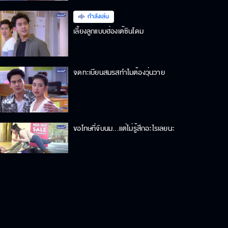
กำลังเล่น
เลี้ยงลูกแบบฮ่องเต้ซินโดม
จดทะเบียนสมรสทำไมต้องวุ่นวาย
ขอโทษที่จับนม...แต่ไม่รู้สึกอะไรเลยนะ
นี่ลูกคนหรือลูกหมา