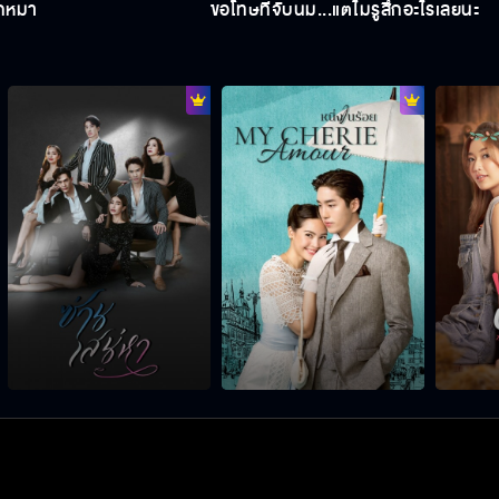
ูกหมา
ขอโทษที่จับนม...แต่ไม่รู้สึกอะไรเลยนะ