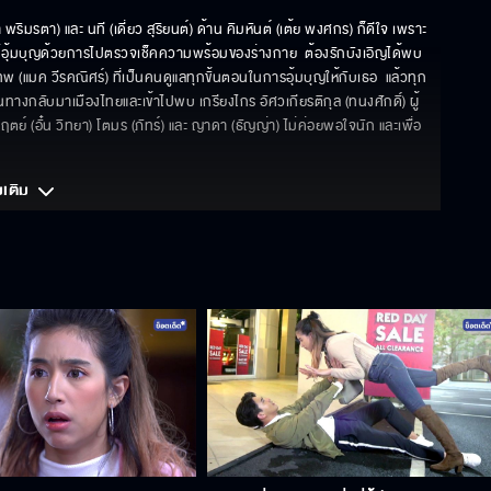
า พริมรตา) และ นที (เดี่ยว สุริยนต์) ด้าน คิมหันต์ (เต้ย พงศกร) ก็ดีใจ เพราะ
็นแม่อุ้มบุญด้วยการไปตรวจเช็คความพร้อมของร่างกาย  ต้องรักบังเอิญได้พบ
พ (แมค วีรคณิศร์) ที่เป็นคนดูแลทุกขั้นตอนในการอุ้มบุญให้กับเธอ  แล้วทุก
ินทางกลับมาเมืองไทยและเข้าไปพบ เกรียงไกร อัศวเกียรติกุล (ทนงศักดิ์) ผู้
ตย์ (อั๋น วิทยา) โตมร (ภัทร์) และ ญาดา (ธัญญ่า) ไม่ค่อยพอใจนัก และเพื่อ
มเติม 