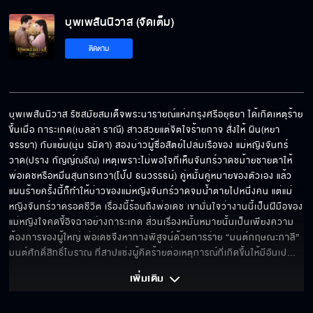
บุพเพสันนิวาส (จัดเต็ม)
ติดตาม
บุพเพสันนิวาส รัชสมัยสมเด็จพระนารายณ์แห่งกรุงศรีอยุธยา ได้เกิดเหตุร้าย
ขึ้นเมื่อ การะเกด(เบลล่า ราณี) สาวสวยแต่จิตใจร้ายกาจ สั่งให้ ผิน(หยา 
จรรยา) กับแย้ม(นุ่น รมิดา) สองบ่าวผู้ซื่อสัตย์ไปล่มเรือของ แม่หญิงจันทร์
วาด(ปราง กัญญ์ณรัณ) เหตุเพราะไม่พอใจที่เห็นจันทร์วาดชม้ายชายตาให้ 
พ่อเดชหรือหมื่นสุนทรเทวา(โป๊ป ธนวรรธน์) คู่หมั้นคู่หมายของตัวเอง แล้ว
แผนร้ายครั้งนี้ก็ทำให้บ่าวของแม่หญิงจันทร์วาดจมน้ำตายไปหนึ่งคน แต่แม่
หญิงจันทร์วาดรอดชีวิต เรื่องนี้ร้อนถึงพ่อเดช เขามั่นใจว่างานนี้เป็นฝีมือของ
แม่หญิงใจคดขี้อิจฉาอย่างการะเกด ส่วนเรื่องหมั้นหมายนั้นเป็นเพียงความ
ต้องการของผู้ใหญ่ พ่อเดชจึงหาทางพิสูจน์ด้วยการร่าย “มนต์กฤษณะกาลี” 
มนต์ศักดิ์สิทธิ์โบราณ ที่สาปแช่งผู้คิดร้ายต่อเหตุการณ์ที่เกิดขึ้นให้มีอันเป
... 
เพิ่มเติม 