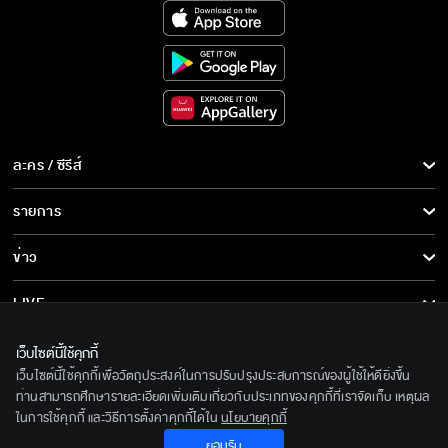
ละคร / ซีรีส์
ละคร/ซีรีส์
รายการ
ซีรีส์นานาชาติ
รายการทั้งหมด
ข่าว
การ์ตูน & เกม
ข่าวทั้งหมด
LIVE
รายการข่าว
ทีวีออนไลน์
เกี่ยวกับเรา
เว็บไซต์นี้ใช้คุกกี้
ข่าวประชาสัมพันธ์
เว็บไซต์นี้ใช้คุกกี้เพื่อวัตถุประสงค์ในการปรับปรุงประสบการณ์ของผู้ใช้ให้ดียิ่งขึ้น
BEC World
ติดตามเราได้ที่
ท่านสามารถศึกษารายละเอียดเพิ่มเติมเกี่ยวกับประเภทของคุกกี้ที่เราจัดเก็บ เหตุผล
ในการใช้คุกกี้ และวิธีการตั้งค่าคุกกี้ได้ใน
นโยบายคุกกี้
รู้จักเรา
© 2020 Bangkok Entertainment Co.,Ltd. All Rights Reserved.
ยอมรับ