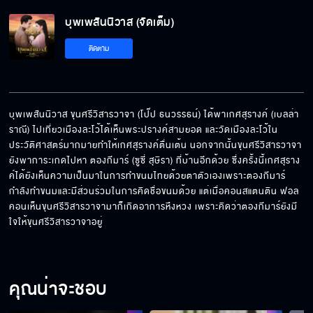
บุพเพสันนิวาส (จัดเต็ม)
ติดตาม
บุพเพสันนิวาส ขุนศรีวิสารวาจา (โป๊ป ธนวรรธน์) ได้พาเกศสุรางค์ (เบลล่า 
ราณี) ไปเที่ยวเมืองละโว้ได้เห็นพระปรางค์สามยอด และวัดเมืองละโว้ใน
ประวัติศาสตร์มากมายทำให้เกศสุรางค์ตื่นเต้น นอกจากนั้นขุนศรีวิสารวาจา
ยังพาการะเกดไปหา ตองกีมาร์ (ซูซี่ สุษิรา) ที่บ้านอีกด้วย ซึ่งครั้งนี้เกศสุราง
ค์ได้ยังเห็นความเป็นมาในการทำขนมไทยด้วยตาตัวเองเพราะตองกีมาร์
กำลังทำขนมและมีส่วนร่วมในการคิดชื่อขนมด้วย แต่เมื่อคอนสแตนติน ฟอล
คอนเห็นขุนศรีวิสารวาจามาก็เกิดอาการหึงหวง เพราะคิดว่าตองกีมาร์ยังมี
ใจให้ขุนศรีวิสารวาจาอยู่
คุณน่าจะชอบ