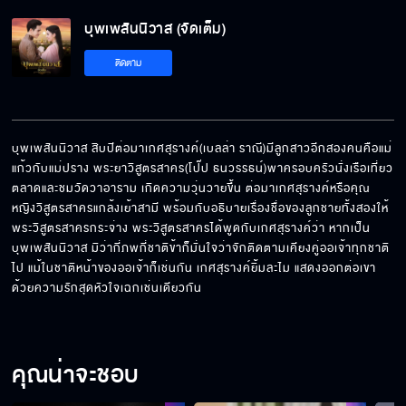
บุพเพสันนิวาส (จัดเต็ม)
ติดตาม
บุพเพสันนิวาส สิบปีต่อมาเกศสุรางค์(เบลล่า ราณี)มีลูกสาวอีกสองคนคือแม่
แก้วกับแม่ปราง พระยาวิสูตรสาคร(โป๊ป ธนวรรธน์)พาครอบครัวนั่งเรือเที่ยว
ตลาดและชมวัดวาอาราม เกิดความวุ่นวายขึ้น ต่อมาเกศสุรางค์หรือคุณ
หญิงวิสูตรสาครแกล้งเย้าสามี พร้อมกับอธิบายเรื่องชื่อของลูกชายทั้งสองให้
พระวิสูตรสาครกระจ่าง พระวิสูตรสาครได้พูดกับเกศสุรางค์ว่า หากเป็น
บุพเพสันนิวาส มิว่ากี่ภพกี่ชาติข้าก็มั่นใจว่าจักติดตามเคียงคู่ออเจ้าทุกชาติ
ไป แม้ในชาติหน้าของออเจ้าก็เช่นกัน เกศสุรางค์ยิ้มละไม แสดงออกต่อเขา
ด้วยความรักสุดหัวใจเฉกเช่นเดียวกัน
คุณน่าจะชอบ