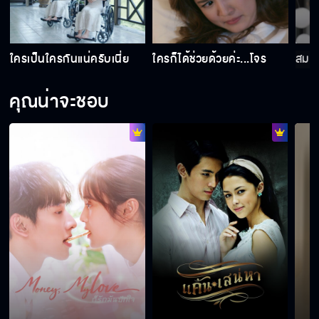
คุณกฤษณ์เอามันออกให้หน่อยได้ไหมค่ะ
น
ใครเป็นใครกันแน่ครับเนี่ย
ใครก็ได้ช่วยด้วยค่ะ...โจร
สมกับ
สมกับเป็นสตั๊นท์มือหนึ่ง
คุณน่าจะชอบ
ใครก็ได้ช่วยด้วยค่ะ...โจร
ใครเป็นใครกันแน่ครับเนี่ย