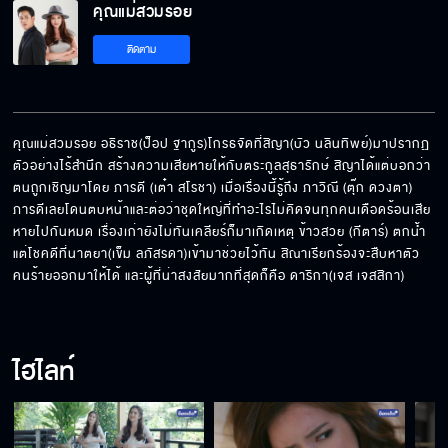
คุณแม่สวมรอย
เลิศ มีเศษตัง 200 ไหม?
ติดตาม
คุณแม่หอมแก้มอธิ
คุณแม่สวมรอย อธิราช(ป็อป ฐากูร)โกรธจัดที่สิญา(บัว นลินทิพย์)มาปรากฏ
ตัวอย่างไร้สำนึก สร้างความเสียหายให้กับตระกูลสุธารักษ์ สิญาได้แต่บอกว่า
ตนถูกเชิญมาโดย ภารดี (เต๋า สโรชา) เมื่อเรื่องนี้รู้ถึง ภาวิณี (ตุ๊ก ดวงตา) 
อย่าหลับนะ เดียวจะโดนลักหลับ
ภารดีเลยโดนตบหน้าและต่อว่าชุดใหญ่ที่ทำอะไรไม่คิดจนทุกคนเดือดร้อนเสีย
หายไปกันหมด เรื่องเก่ายังไม่ทันเคลียร์ก็มาเกิดเหตุ ข้าวสวย (กีตาร์) ตกน้ำ 
แต่โชคดีที่นาตยา(เข็ม ลภัสรดา)เข้ามาช่วยไว้ทัน สิณาเรียกร้องจะสืบหาตัว
คนร้ายออกมาให้ได้ และผู้ที่น่าสงสัยมากที่สุดก็คือ ดาริกา(เจส เจสสิกา)
ทำบ้าอะไรของคุณเนี่ย...เป็นพวกชอบโชว์หรอ
ไฮไลท์
เห้ย ! ทำไมขับรถแบบนั้น