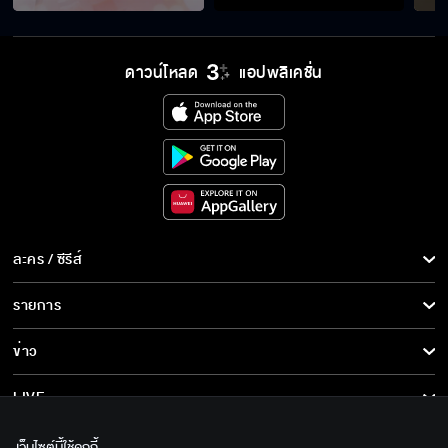
ดาวน์โหลด
แอปพลิเคชั่น
ละคร / ซีรีส์
ละคร/ซีรีส์
รายการ
ซีรีส์นานาชาติ
รายการทั้งหมด
ข่าว
การ์ตูน & เกม
ข่าวทั้งหมด
LIVE
รายการข่าว
ทีวีออนไลน์
เกี่ยวกับเรา
เว็บไซต์นี้ใช้คุกกี้