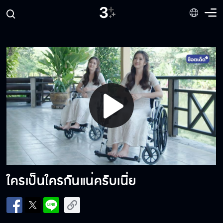
เลิศ มีเศษตัง 200 ไหม?
คุณแม่หอมแก้มอธิ
Play
อย่าหลับนะ เดียวจะโดนลักหลับ
Video
ทำบ้าอะไรของคุณเนี่ย...เป็นพวกชอบโชว์หรอ
ใครเป็นใครกันแน่ครับเนี่ย
เห้ย ! ทำไมขับรถแบบนั้น