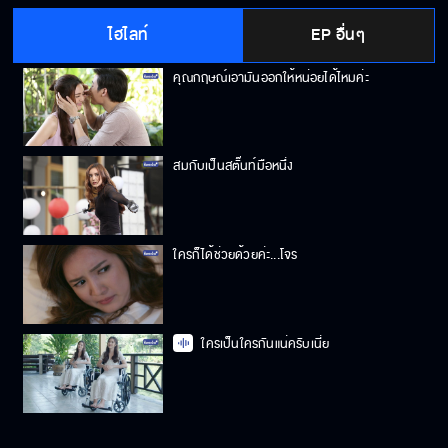
ไฮไลท์
EP อื่นๆ
คุณกฤษณ์เอามันออกให้หน่อยได้ไหมค่ะ
สมกับเป็นสตั๊นท์มือหนึ่ง
ใครก็ได้ช่วยด้วยค่ะ...โจร
ใครเป็นใครกันแน่ครับเนี่ย