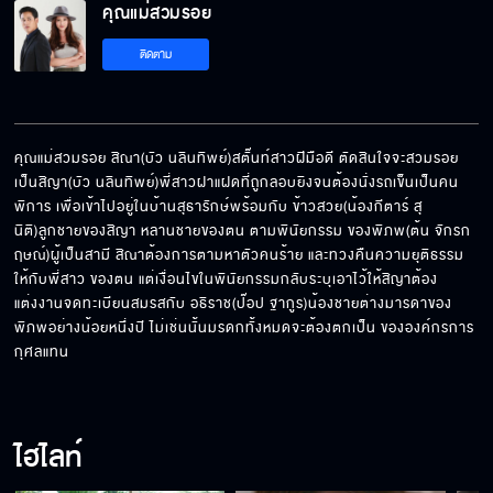
คุณแม่สวมรอย
ติดตาม
คุณแม่สวมรอย สิณา(บัว นลินทิพย์)สตั๊นท์สาวฝีมือดี ตัดสินใจจะสวมรอย
เป็นสิญา(บัว นลินทิพย์)พี่สาวฝาแฝดที่ถูกลอบยิงจนต้องนั่งรถเข็นเป็นคน
พิการ เพื่อเข้าไปอยู่ในบ้านสุธารักษ์พร้อมกับ ข้าวสวย(น้องกีตาร์ สุ
นิติ)ลูกชายของสิญา หลานชายของตน ตามพินัยกรรม ของพิภพ(ต้น จักรก
ฤษณ์)ผู้เป็นสามี สิณาต้องการตามหาตัวคนร้าย และทวงคืนความยุติธรรม
ให้กับพี่สาว ของตน แต่เงื่อนไขในพินัยกรรมกลับระบุเอาไว้ให้สิญาต้อง
แต่งงานจดทะเบียนสมรสกับ อธิราช(ป๊อป ฐากูร)น้องชายต่างมารดาของ
พิภพอย่างน้อยหนึ่งปี ไม่เช่นนั้นมรดกทั้งหมดจะต้องตกเป็น ขององค์กรการ
กุศลแทน
ไฮไลท์