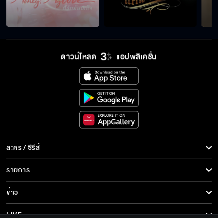
ดาวน์โหลด
แอปพลิเคชั่น
ละคร / ซีรีส์
ละคร/ซีรีส์
รายการ
ซีรีส์นานาชาติ
รายการทั้งหมด
ข่าว
การ์ตูน & เกม
ข่าวทั้งหมด
LIVE