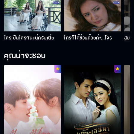
น
ใครเป็นใครกันแน่ครับเนี่ย
ใครก็ได้ช่วยด้วยค่ะ...โจร
สมกับ
คุณน่าจะชอบ