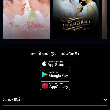
ดาวน์โหลด
แอปพลิเคชั่น
ละคร / ซีรีส์
ละคร/ซีรีส์