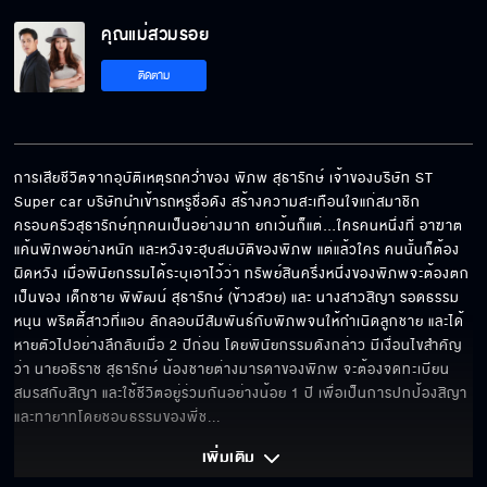
คุณแม่สวมรอย EP.13[5/6]
คุณแม่สวมรอย
ติดตาม
คุณแม่สวมรอย EP.13[6/6]
การเสียชีวิตจากอุบัติเหตุรถคว่ำของ พิภพ สุธารักษ์ เจ้าของบริษัท ST 
Super car บริษัทนำเข้ารถหรูชื่อดัง สร้างความสะเทือนใจแก่สมาชิก
ครอบครัวสุธารักษ์ทุกคนเป็นอย่างมาก ยกเว้นก็แต่…ใครคนหนึ่งที่ อาฆาต
แค้นพิภพอย่างหนัก และหวังจะฮุบสมบัติของพิภพ แต่แล้วใคร คนนั้นก็ต้อง
ผิดหวัง เมื่อพินัยกรรมได้ระบุเอาไว้ว่า ทรัพย์สินครึ่งหนึ่งของพิภพจะต้องตก 
เป็นของ เด็กชาย พิพัฒน์ สุธารักษ์ (ข้าวสวย) และ นางสาวสิญา รอดธรรม
หนุน พริตตี้สาวที่แอบ ลักลอบมีสัมพันธ์กับพิภพจนให้กำเนิดลูกชาย และได้
หายตัวไปอย่างลึกลับเมื่อ 2 ปีก่อน โดยพินัยกรรมดังกล่าว มีเงื่อนไขสำคัญ
ว่า นายอธิราช สุธารักษ์ น้องชายต่างมารดาของพิภพ จะต้องจดทะเบียน
สมรสกับสิญา และใช้ชีวิตอยู่ร่วมกันอย่างน้อย 1 ปี เพื่อเป็นการปกป้องสิญา
และทายาทโดยชอบธรรมของพี่ช
... 
เพิ่มเติม 