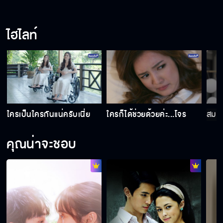
ไฮไลท์
น
ใครเป็นใครกันแน่ครับเนี่ย
ใครก็ได้ช่วยด้วยค่ะ...โจร
สมกับ
คุณน่าจะชอบ