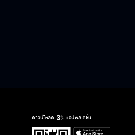
ฉันจะรอดูเลยว่างานแต่งแกจะเป็นยังไง
เราเป็นแค่เพื่อนทีดีต่อกัน
คุณไม่เคยคิดจะปรับตัว เพื่อรักษา
ครอบครัวของคุณเลย
ถึงพ่อกับแม่จะไม่ได้อยู่ด้วยกันแล้ว แต่
ก็ยังเป็นพ่อแม่ของหนูนะ
ดาวน์โหลด
แอปพลิเคชั่น