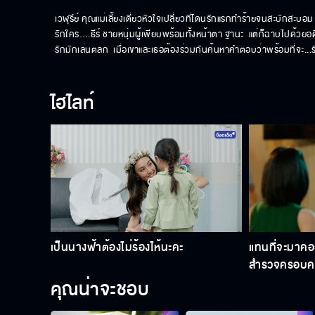
เวฬุรีย์ คุณแม่เลี้ยงเดี่ยวหัวใจเปลี่ยวที่โดนรักแรกทำร้ายจนสะบักสะบอ
รักใคร….ธีร์ ชายหนุ่มผู้เพียบพร้อมทั้งหน้าตา ฐานะ  แต่ก็ฉาบไปด้วยอด
รักมักเล่นตลก  เมื่อเขาและเธอต้องร่วมกันค้นหาคำตอบว่าพร้อมที่จะ...
ไฮไลท์
เป็นนางฟ้าต้องไม่ร้องไห้นะคะ
แทนที่จะมาคอ
สำรวจครอบครั
คุณน่าจะชอบ