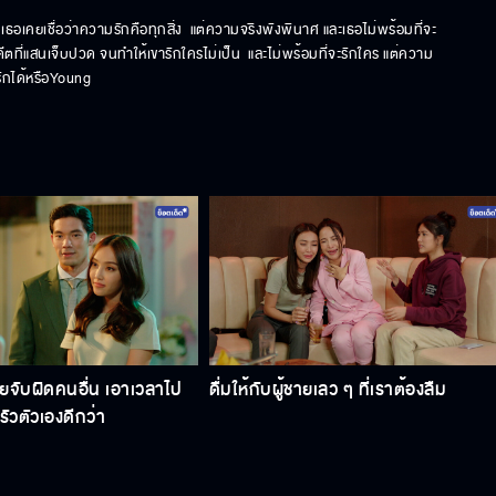
ม เธอเคยเชื่อว่าความรักคือทุกสิ่ง  แต่ความจริงพังพินาศ และเธอไม่พร้อมที่จะ
ีตที่แสนเจ็บปวด จนทำให้เขารักใครไม่เป็น  และไม่พร้อมที่จะรักใคร แต่ความ
รักได้หรือYoung
ยจับผิดคนอื่น เอาเวลาไป
ดื่มให้กับผู้ชายเลว ๆ ที่เราต้องลืม
วตัวเองดีกว่า