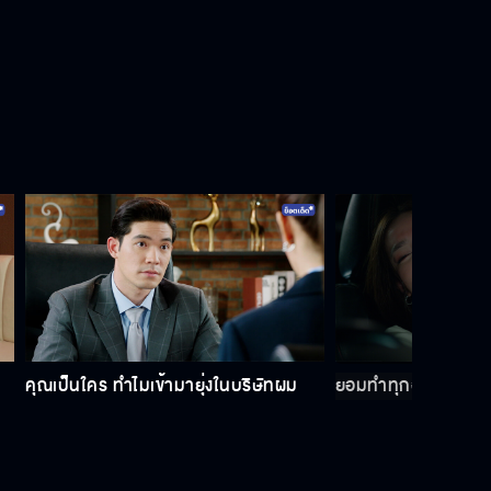
ชนะงานนี้ได้ เพราะความสัมพันธ์ส่วน
ตัว
เธอเป็นพวกทุ่มเทกับการทำงาน แบบ
ว่าเอาตัวเข้าแลก
ผมอยากได้คำตอบที่มาจากความรู้สึก
จริง ๆ
คุณเป็นใคร ทำไมเข้ามายุ่งในบริษัทผม
ยอมทำทุกอย่าง สุดท้า
เรื่องของผม น่าจะมาถึงทางตันแล้ว