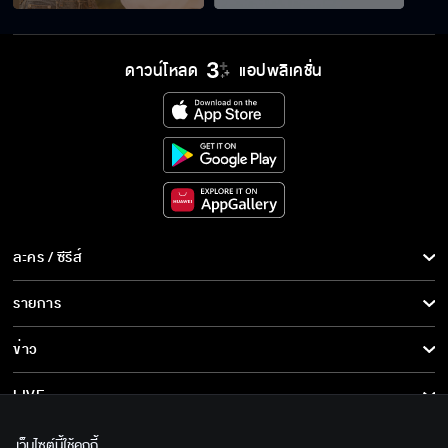
ห้ามสั่งอาหาร แต่ไม่ได้ห้ามสั่งอย่างอื่นนี่
ดาวน์โหลด
แอปพลิเคชั่น
ของเก่า ๆ ไม่มีค่า ไม่อยากเก็บไว้ มันรก!
ผู้หญิงคนนี้เป็นใคร มีคนอื่นเหรอ
ละคร / ซีรีส์
ละคร/ซีรีส์
รายการ
กาลากิณี แต่งกันไปก็ไม่รอดหรอก
ซีรีส์นานาชาติ
รายการทั้งหมด
ข่าว
การ์ตูน & เกม
ข่าวทั้งหมด
LIVE
ธีร์ นักธุรกิจหนุ่มรุ่นใหม่ TJ GROUP
รายการข่าว
ทีวีออนไลน์
เกี่ยวกับเรา
เว็บไซต์นี้ใช้คุกกี้