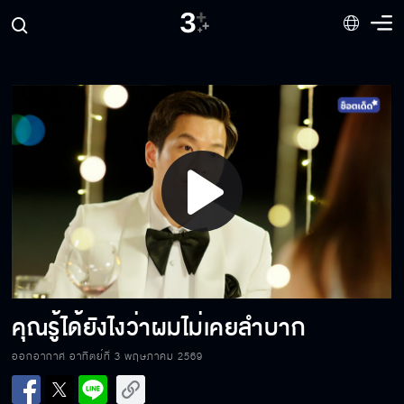
คุณไม่เคยคิดจะปรับตัว เพื่อรักษาครอบครัวของ
คุณเลย
ถึงพ่อกับแม่จะไม่ได้อยู่ด้วยกันแล้ว แต่ก็ยังเป็นพ่อ
แม่ของหนูนะ
Play
พวกคุณไม่มีสิทธิ์ตัดสินฉันแบบนี้
Video
เราจัดการกับป้าคนนั้นไม่ได้ เราก็ต้องจัดการ
ความรู้สึกตัวเอง
คุณรู้ได้ยังไงว่าผมไม่เคยลำบาก
ออกอากาศ อาทิตย์ที่ 3 พฤษภาคม 2569
ถ้าจะต้องมีใครโดนด่าว่าหน้าด้าน คนนั้นต้อง
ไม่ใช่ฉัน