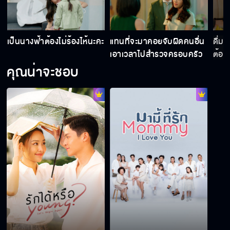
พยายามให้มาก ๆ นะ บริษัทที่ฉันสร้างไว้จะได้ไม่
พัง
เป็นนางฟ้าต้องไม่ร้องไห้นะคะ
แทนที่จะมาคอยจับผิดคนอื่น
ดื่มใ
เอาเวลาไปสำรวจครอบครัว
ต้อง
ตัวเองดีกว่า
คุณน่าจะชอบ
ยังไงก็จะเอางานนี้มาให้ได้ ไม่ต้องห่วง
บอสยืนสบาย ๆ เลย มุกทำแป๊บเดียวก็เสร็จ
ผมยินดีเป็นอย่างยิ่งที่จะร่วมงานกับทุกคน
ขอให้ชัยชนะจงเป็นของลื้อแต่เพียงผู้เดียว