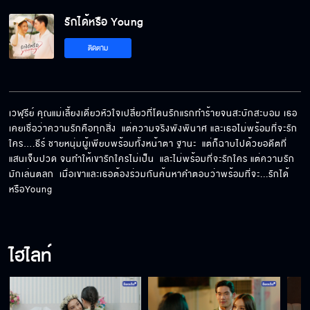
รักได้หรือ Young
ไม่มีใครรู้จักผมดีเท่ามุกอีกแล้ว
ติดตาม
ผมจัดโชว์พิเศษเพื่อคุณเลยนะ
เวฬุรีย์ คุณแม่เลี้ยงเดี่ยวหัวใจเปลี่ยวที่โดนรักแรกทำร้ายจนสะบักสะบอม เธอ
เคยเชื่อว่าความรักคือทุกสิ่ง  แต่ความจริงพังพินาศ และเธอไม่พร้อมที่จะรัก
ใคร….ธีร์ ชายหนุ่มผู้เพียบพร้อมทั้งหน้าตา ฐานะ  แต่ก็ฉาบไปด้วยอดีตที่
ลูกค้าคนนี้ไบโพลาร์มาก เอาแน่เอานอนไม่ได้เลย
แสนเจ็บปวด จนทำให้เขารักใครไม่เป็น  และไม่พร้อมที่จะรักใคร แต่ความรัก
มักเล่นตลก  เมื่อเขาและเธอต้องร่วมกันค้นหาคำตอบว่าพร้อมที่จะ...รักได้
หรือYoung
ชีวิตคู่มันคือศูนย์ การแต่งงานมันคือนรก
ไฮไลท์
ตายยากจริง ๆ พูดถึงผี ผีก็ออกมา