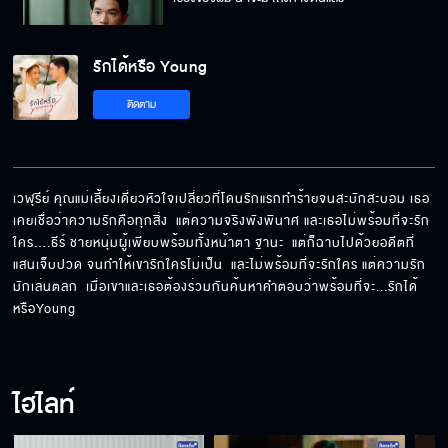
รักได้หรือ Young
ฉันจะรอดูเลยว่างานแต่งแกจะเป็นยังไง
ติดตาม
เราเป็นแค่เพื่อนทีดีต่อกัน
เวฬุรีย์ คุณแม่เลี้ยงเดี่ยวหัวใจเปลี่ยวที่โดนรักแรกทำร้ายจนสะบักสะบอม เธอ
เคยเชื่อว่าความรักคือทุกสิ่ง  แต่ความจริงพังพินาศ และเธอไม่พร้อมที่จะรัก
ใคร….ธีร์ ชายหนุ่มผู้เพียบพร้อมทั้งหน้าตา ฐานะ  แต่ก็ฉาบไปด้วยอดีตที่
คุณไม่เคยคิดจะปรับตัว เพื่อรักษาครอบครัวของ
แสนเจ็บปวด จนทำให้เขารักใครไม่เป็น  และไม่พร้อมที่จะรักใคร แต่ความรัก
คุณเลย
มักเล่นตลก  เมื่อเขาและเธอต้องร่วมกันค้นหาคำตอบว่าพร้อมที่จะ...รักได้
หรือYoung
ถึงพ่อกับแม่จะไม่ได้อยู่ด้วยกันแล้ว แต่ก็ยังเป็นพ่อ
แม่ของหนูนะ
ไฮไลท์
พวกคุณไม่มีสิทธิ์ตัดสินฉันแบบนี้