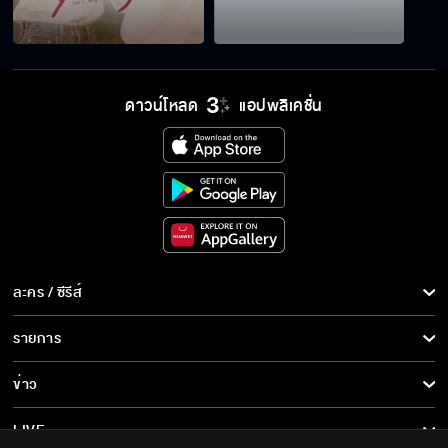
โรงแรมของคุณ ไม่ใช่โรงแรมของเรา
ดาวน์โหลด
แอปพลิเคชั่น
เขาเป็นทั้งลูกน้องและเพื่อนที่ดีที่สุดของผม
ไม่มีใครรู้จักผมดีเท่ามุกอีกแล้ว
ละคร / ซีรีส์
ละคร/ซีรีส์
รายการ
ผมจัดโชว์พิเศษเพื่อคุณเลยนะ
ซีรีส์นานาชาติ
รายการทั้งหมด
ข่าว
การ์ตูน & เกม
ข่าวทั้งหมด
LIVE
ลูกค้าคนนี้ไบโพลาร์มาก เอาแน่เอานอนไม่ได้เลย