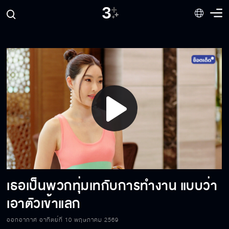
ฉันไม่ใช่นักโทษนะ จะมานั่งเฝ้าฉันทำงานทำไม
ที่เราไปกันไม่รอด มันเป็นเพราะเราสองคนต่าง
หาก
ถ้าคิดจะจริงจังผมจะไม่กลัว และต้องมั่นใจว่าจะ
ชนะ
Play
ขอความร่วมมือแสดงละครให้สมจริงด้วยนะครับ
Video
เธอเป็นพวกทุ่มเทกับการทำงาน แบบว่า
นี่คงเป็นสันดารที่แท้จริง ๆ ของคุณสินะ
เอาตัวเข้าแลก
ออกอากาศ อาทิตย์ที่ 10 พฤษภาคม 2569