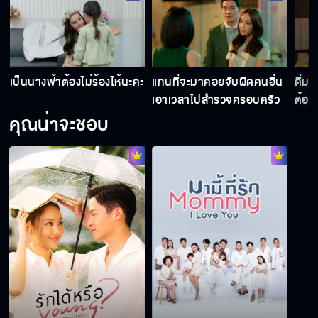
เราจัดการกับป้าคนนั้นไม่ได้ เราก็ต้องจัดการ
ความรู้สึกตัวเอง
เป็นนางฟ้าต้องไม่ร้องไห้นะคะ
แทนที่จะมาคอยจับผิดคนอื่น
ดื่มใ
เอาเวลาไปสำรวจครอบครัว
ต้อง
ตัวเองดีกว่า
คุณน่าจะชอบ
ถ้าจะต้องมีใครโดนด่าว่าหน้าด้าน คนนั้นต้อง
ไม่ใช่ฉัน
หน้าที่คุณมุกยังไม่จบ ต้องกลับกับผม
คิดอะไรทะลึ่ง ๆ กับผมหรือเปล่าเนี่ย
คุณรู้ได้ยังไงว่าผมไม่เคยลำบาก