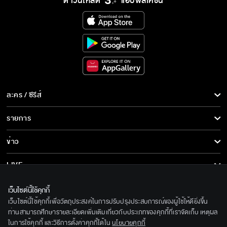
ดาวน์โหลด
แอปพลิเคชั่น
ละคร / ซีรีส์
ละคร/ซีรีส์
รายการ
ซีรีส์นานาชาติ
รายการทั้งหมด
ข่าว
การ์ตูน & เกม
ข่าวทั้งหมด
LIVE
รายการข่าว
ทีวีออนไลน์
เกี่ยวกับเรา
เว็บไซต์นี้ใช้คุกกี้
ข่าวประชาสัมพันธ์
เว็บไซต์นี้ใช้คุกกี้เพื่อวัตถุประสงค์ในการปรับปรุงประสบการณ์ของผู้ใช้ให้ดียิ่งขึ้น
BEC World
ติดตามเราได้ที่
ท่านสามารถศึกษารายละเอียดเพิ่มเติมเกี่ยวกับประเภทของคุกกี้ที่เราจัดเก็บ เหตุผล
ในการใช้คุกกี้ และวิธีการตั้งค่าคุกกี้ได้ใน
นโยบายคุกกี้
รู้จักเรา