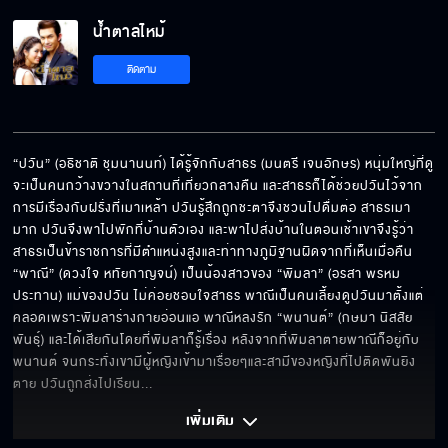
น้ำตาลไหม้ EP.13[5/6]
น้ำตาลไหม้
ติดตาม
น้ำตาลไหม้ EP.13[6/6]
“ปวัน” (อธิชาติ ชุมนานนท์) ได้รู้จักกับสาธร (มนตรี เจนอักษร) หนุ่มใหญ่ที่ดู
จะเป็นคนกว้างขวางในสถานที่เที่ยวกลางคืน และสาธรก็ได้ช่วยปวันไว้จาก
การมีเรื่องกับฝรั่งที่เมาเหล้า ปวันรู้สึกถูกชะตาจึงชวนไปดื่มต่อ สาธรเมา
มาก ปวันจึงพาไปพักที่บ้านตัวเอง และพาไปส่งบ้านในตอนเช้าเขาจึงรู้ว่า
สาธรเป็นข้าราชการที่มีตำแหน่งสูงและท่าทางภูมิฐานผิดจากที่เห็นเมื่อคืน 
“พาณี” (ดวงใจ หทัยกาญจน์) เป็นน้องสาวของ “พิมลา” (อรสา พรหม
ประทาน) แม่ของปวัน ไม่ค่อยชอบใจสาธร พาณีเป็นคนเลี้ยงดูปวันมาตั้งแต่
คลอดเพราะพิมลาร่างกายอ่อนแอ พาณีหลงรัก “พนานต์” (กษมา นิสสัย
พันธุ์) และได้เสียกันโดยที่พิมลาก็รู้เรื่อง หลังจากที่พิมลาตายพาณีก็อยู่กับ
พนานต์ จนกระทั่งเขามีผู้หญิงเข้ามาเรื่อยๆและสามีของหญิงที่ไปติดพันยิง
ตาย ปวันถูกส่งไปเรียน
... 
เพิ่มเติม 