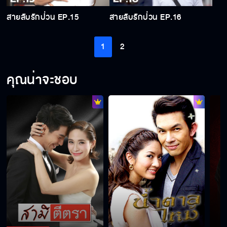
สายลับรักป่วน EP.15
สายลับรักป่วน EP.16
1
2
คุณน่าจะชอบ