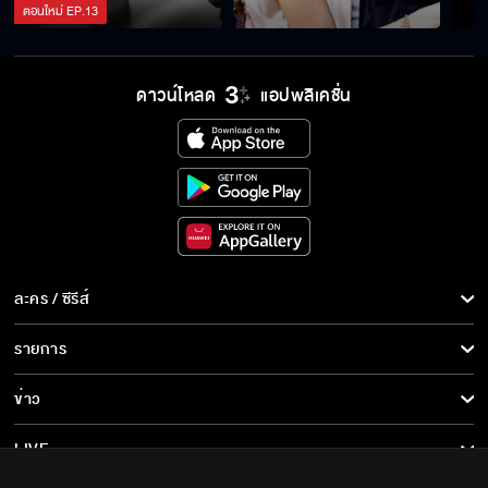
ตอนใหม่
EP.
13
ดาวน์โหลด
แอปพลิเคชั่น
ละคร / ซีรีส์
ละคร/ซีรีส์
รายการ
ซีรีส์นานาชาติ
รายการทั้งหมด
ข่าว
การ์ตูน & เกม
ข่าวทั้งหมด
LIVE
รายการข่าว
ทีวีออนไลน์