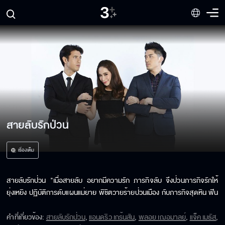
สายลับรักป่วน
เรื่องเต็ม
สายลับรักป่วน "เมื่อสายลับ อยากมีความรัก ภารกิจลับ จึงป่วนภารกิจรักให้
ยุ่งเหยิง ปฏิบัติการดับแผนแม่ยาย พิชิตวายร้ายป่วนเมือง กับภารกิจสุดหิน ฟิน
ยกกำลังสอง"
คำที่เกี่ยวข้อง
:
สายลับรักป่วน
,
แอนดริว เกร้นสัน
,
พลอย เฌอมาลย์
,
แจ็ค เมธัส
,