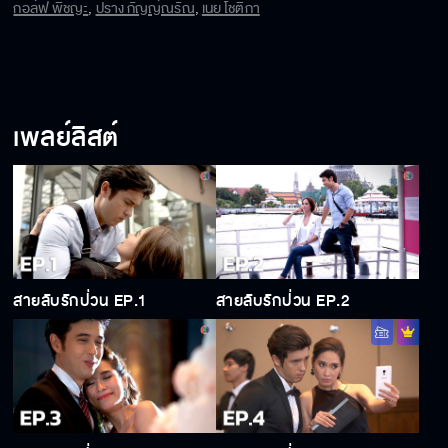
กอล์ฟ พิชญะ
,
ปราง กัญญ์ณรัณ
,
เนย โชติกา
เพลย์ลิสต์
สายลับรักป่วน EP.1
สายลับรักป่วน EP.2