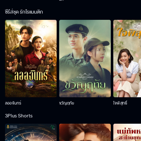
ซีรีส์ชุด รักโรแมนติก
ลออจันทร์
ขวัญฤทัย
ใจพิสุทธิ์
3Plus Shorts