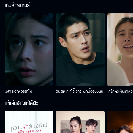
เกมส์โกงเกมส์
มังกรเอาตัวริสาไป
ฉันสัญญาไว้ ว่าจะปกป้องยัยนั่น
แกโคตรเห็นแก่ตั
แก้แค้นยังไงให้ได้ผัว