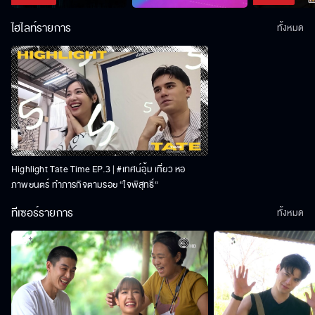
ไฮไลท์รายการ
ทั้งหมด
Highlight Tate Time EP.3 | #เทศน์อุ้ม เที่ยว หอ
ภาพยนตร์ ทำภารกิจตามรอย “ใจพิสุทธิ์“
ทีเซอร์รายการ
ทั้งหมด