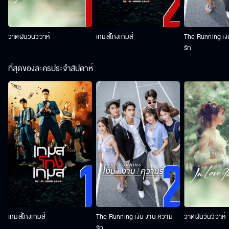
วาดฝันวันวิวาห์
เกมส์โกงเกมส์
The Running เง
รัก
ที่สุดของละครประจำสัปดาห์
เกมส์โกงเกมส์
The Running เงิน งาน ความ
วาดฝันวันวิวาห์
รัก