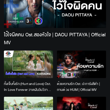
ไว้ใจผิดคน Ost.สองหัวใจ | DAOU PITTAYA | Official
MV
ทั้งเจ็บทั้งรัก (Hurt and Love) Ost.
ด้วยความรัก Ost. ปะการังสีดำ |
In Love Forever วาดฝันวันวิวาห์ |
กานต์ วง HUM | Official MV
Lingling Kwong x Orm
Kornnaphat | Official Karaoke