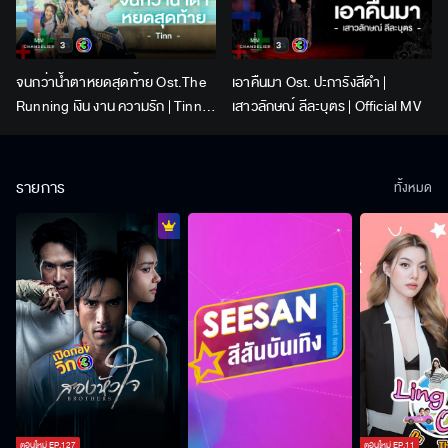
จนกว่าน้ำตาหยดสุดท้าย Ost.The
เอาคืนมา Ost. ปะการังสีดำ |
Running เงิน งาน ความรัก | Tinn |
เสาวลักษณ์ ลีละบุตร | Official MV
Official MV
รายการ
ทั้งหมด
ตอนใหม่
EP.
127
ตอนใหม่
EP.
11