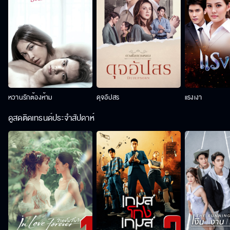
หวานรักต้องห้าม
ดุจอัปสร
แรงเงา
ดูสดติดเทรนด์ประจำสัปดาห์