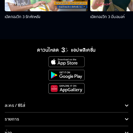
เปิดกองวิก 3 รักหักหลัง
เปิดกองวิก 3 ปิ่นอนงค์
ดาวน์โหลด
แอปพลิเคชั่น
ละคร / ซีรีส์
ละคร/ซีรีส์
รายการ
ซีรีส์นานาชาติ
รายการทั้งหมด
ข่าว