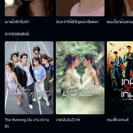
เมาแล้วรักรึเปล่า
ฉันจะทำให้พี่รัญจน์เกลียดแก
แผนนี้เราต้องช่ว
ละครออนแอร์
The Running เงิน งาน ความ
วาดฝันวันวิวาห์
เกมส์โกงเกมส์
รัก