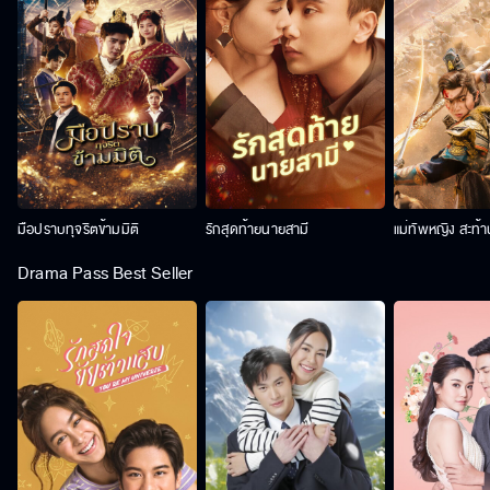
มือปราบทุจริตข้ามมิติ
รักสุดท้ายนายสามี
แม่ทัพหญิง สะท้
Drama Pass Best Seller