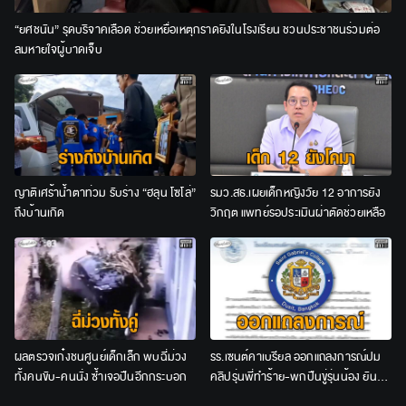
“ยศชนัน” รุดบริจาคเลือด ช่วยเหยื่อเหตุกราดยิงในโรงเรียน ชวนประชาชนร่วมต่อ
ลมหายใจผู้บาดเจ็บ
ญาติเศร้าน้ำตาท่วม รับร่าง “ฮลุน โซโล่”
รมว.สธ.เผยเด็กหญิงวัย 12 อาการยัง
ถึงบ้านเกิด
วิกฤต แพทย์รอประเมินผ่าตัดช่วยเหลือ
ผลตรวจเก๋งชนศูนย์เด็กเล็ก พบฉี่ม่วง
รร.เซนต์คาเบรียล ออกแถลงการณ์ปม
ทั้งคนขับ-คนนั่ง ซ้ำเจอปืนอีกกระบอก
คลิปรุ่นพี่ทำร้าย-พกปืนขู่รุ่นน้อง ยัน
ลงโทษเด็ดขาด ไม่สนับสนุนความรุนแรง