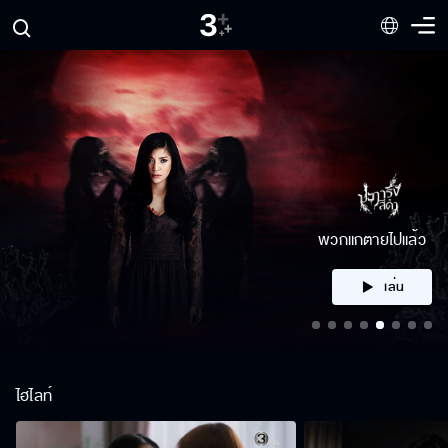
คลิก
ไฮไลท์