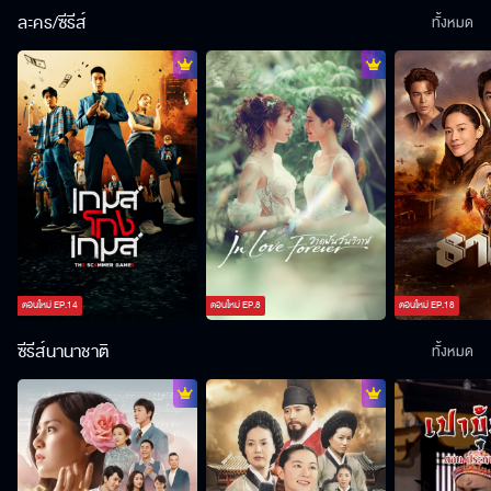
ละคร/ซีรีส์
ทั้งหมด
ตอนใหม่
EP.
14
ตอนใหม่
EP.
8
ตอนใหม่
EP.
18
ซีรีส์นานาชาติ
ทั้งหมด