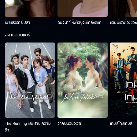
เมาแล้วรักรึเปล่า
ฉันจะทำให้พี่รัญจน์เกลียดแก
แผนนี้เราต้องช่ว
ละครออนแอร์
The Running เงิน งาน ความ
วาดฝันวันวิวาห์
เกมส์โกงเกมส์
รัก