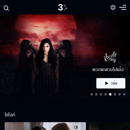
คลิก
ไฮไลท์