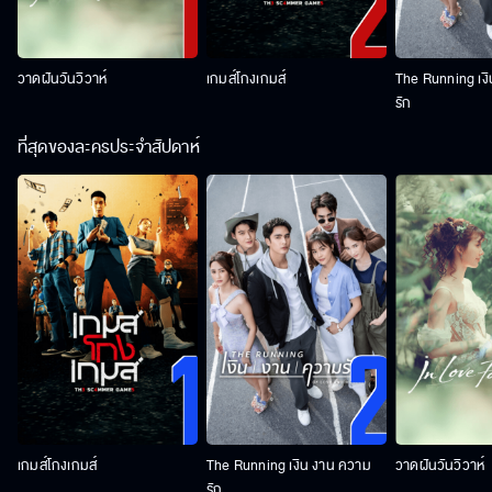
วาดฝันวันวิวาห์
เกมส์โกงเกมส์
The Running เง
รัก
ที่สุดของละครประจำสัปดาห์
เกมส์โกงเกมส์
The Running เงิน งาน ความ
วาดฝันวันวิวาห์
รัก