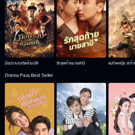
มือปราบทุจริตข้ามมิติ
รักสุดท้ายนายสามี
แม่ทัพหญิง สะท้
Drama Pass Best Seller