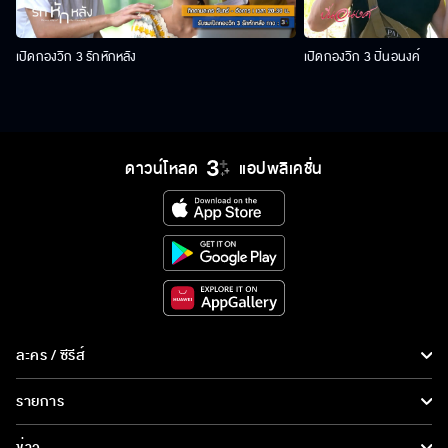
เปิดกองวิก 3 รักหักหลัง
เปิดกองวิก 3 ปิ่นอนงค์
ดาวน์โหลด
แอปพลิเคชั่น
ละคร / ซีรีส์
ละคร/ซีรีส์
รายการ
ซีรีส์นานาชาติ
รายการทั้งหมด
ข่าว