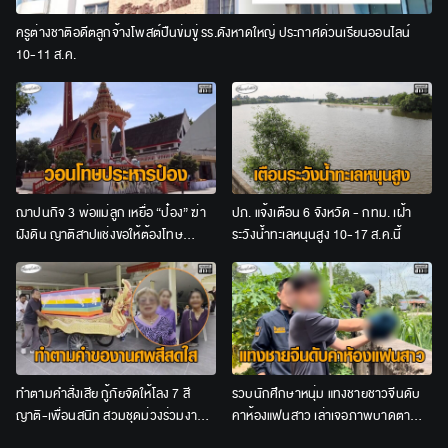
ครูต่างชาติอดีตลูกจ้างโพสต์ปืนข่มขู่ รร.ดังหาดใหญ่ ประกาศด่วนเรียนออนไลน์
10-11 ส.ค.
ฌาปนกิจ 3 พ่อแม่ลูก เหยื่อ “ป๋อง” ฆ่า
ปภ. แจ้งเตือน 6 จังหวัด - กทม. เฝ้า
ฝังดิน ญาติสาปแช่งขอให้ต้องโทษ
ระวังน้ำทะเลหนุนสูง 10-17 ส.ค.นี้
ประหาร
ทำตามคำสั่งเสีย กู้ภัยจัดให้โลง 7 สี
รวบนักศึกษาหนุ่ม แทงชายชาวจีนดับ
ญาติ-เพื่อนสนิท สวมชุดม่วงร่วมงาน
คาห้องแฟนสาว เล่าเจอภาพบาดตา
ศพป้าวัย 65
อ้างไม่ได้ตั้งใจสังหาร