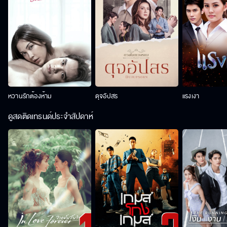
หวานรักต้องห้าม
ดุจอัปสร
แรงเงา
ดูสดติดเทรนด์ประจำสัปดาห์