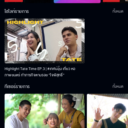
ไฮไลท์รายการ
ทั้งหมด
Highlight Tate Time EP.3 | #เทศน์อุ้ม เที่ยว หอ
ภาพยนตร์ ทำภารกิจตามรอย “ใจพิสุทธิ์“
ทีเซอร์รายการ
ทั้งหมด