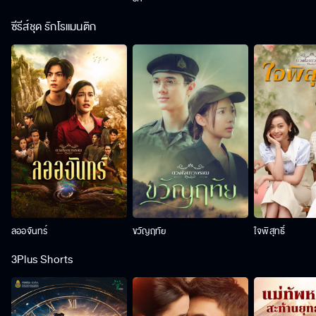
ซีรีส์ชุด รักโรแมนติก
ลออจันทร์
ขวัญฤทัย
ใจพิสุทธิ์
3Plus Shorts