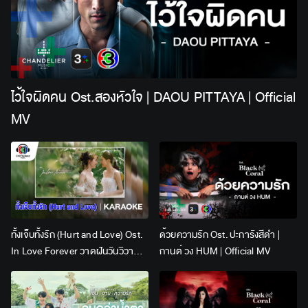
ไว้ใจผิดคน Ost.สองหัวใจ | DAOU PITTAYA | Official
MV
ทั้งเจ็บทั้งรัก (Hurt and Love) Ost.
ด้วยความรัก Ost. ปะการังสีดำ |
In Love Forever วาดฝันวันวิวาห์ |
กานต์ วง HUM | Official MV
Lingling Kwong x Orm
Kornnaphat | Official Karaoke