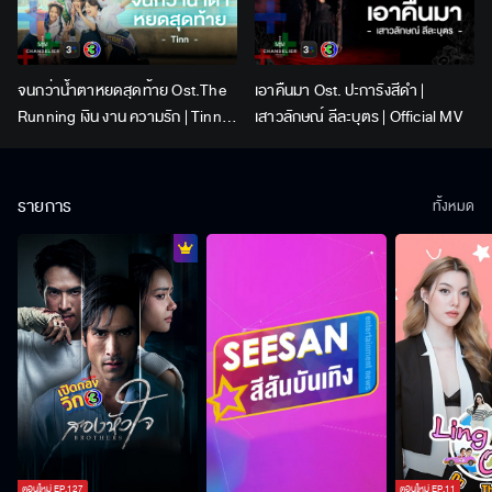
จนกว่าน้ำตาหยดสุดท้าย Ost.The
เอาคืนมา Ost. ปะการังสีดำ |
Running เงิน งาน ความรัก | Tinn |
เสาวลักษณ์ ลีละบุตร | Official MV
Official MV
รายการ
ทั้งหมด
ตอนใหม่
EP.
127
ตอนใหม่
EP.
11