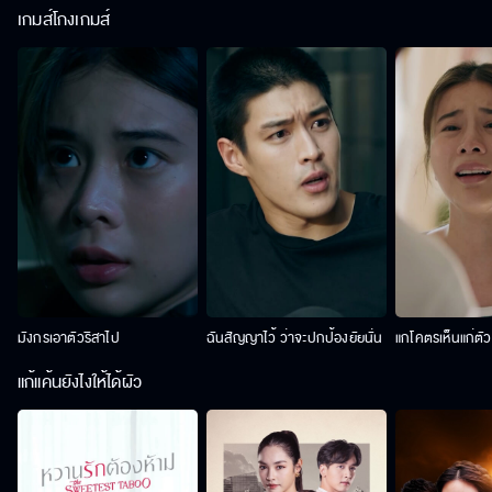
เกมส์โกงเกมส์
มังกรเอาตัวริสาไป
ฉันสัญญาไว้ ว่าจะปกป้องยัยนั่น
แกโคตรเห็นแก่ตั
แก้แค้นยังไงให้ได้ผัว