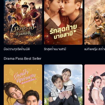
มือปราบทุจริตข้ามมิติ
รักสุดท้ายนายสามี
แม่ทัพหญิง สะท้
Drama Pass Best Seller