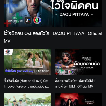
ไว้ใจผิดคน Ost.สองหัวใจ | DAOU PITTAYA | Official
MV
ทั้งเจ็บทั้งรัก (Hurt and Love) Ost.
ด้วยความรัก Ost. ปะการังสีดำ |
In Love Forever วาดฝันวันวิวาห์ |
กานต์ วง HUM | Official MV
Lingling Kwong x Orm
Kornnaphat | Official Karaoke