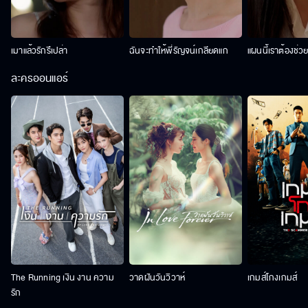
เมาแล้วรักรึเปล่า
ฉันจะทำให้พี่รัญจน์เกลียดแก
แผนนี้เราต้องช่ว
ละครออนแอร์
The Running เงิน งาน ความ
วาดฝันวันวิวาห์
เกมส์โกงเกมส์
รัก