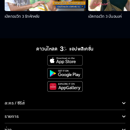
เปิดกองวิก 3 รักหักหลัง
เปิดกองวิก 3 ปิ่นอนงค์
ดาวน์โหลด
แอปพลิเคชั่น
ละคร / ซีรีส์
ละคร/ซีรีส์
รายการ
ซีรีส์นานาชาติ
รายการทั้งหมด
ข่าว