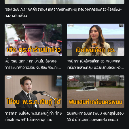
“รอง ผบช.ภ.1” ชี้คดีกราดยิง เกิดจากหลายสาเหตุ ทั้งปัญหาครอบครัว-โรงเรียน-
ทะเลาะกับเพื่อน
เด้ง "รอง ผกก." สภ.บ้านไผ่ ล็อกคอ
“พนิดา” เปิดโพยเลือก สว. พบแพลต
ทำร้ายนักข่าวท้องถิ่น จนสลบ ขณะที่เจ้า
เทิร์นซ้ำหลายกลุ่ม มองตั้งทีมโหวตหวัง
ตัว อ้างถูกท้าให้ต่อยก่อน
ดันผู้สมัครก่อนเลือกไขว้
"ภราดร" ยันใช้งบ พ.ร.ก.เงินกู้ ทำ "ไทย
ฝนแสนห่าถล่มนครพนม หนักสุดในรอบ
เที่ยวไทยพลัส" ไม่ผิดหลักฉุกเฉิน
30 ปี น้ำทะลักท่วมเขตเทศบาลเมือง