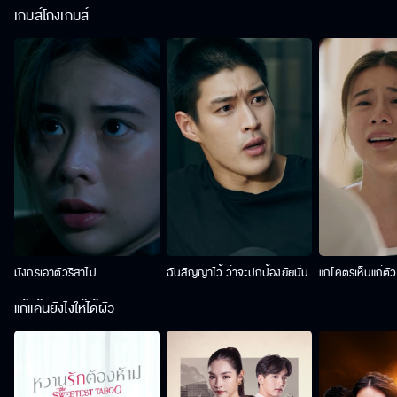
เกมส์โกงเกมส์
มังกรเอาตัวริสาไป
ฉันสัญญาไว้ ว่าจะปกป้องยัยนั่น
แกโคตรเห็นแก่ตั
แก้แค้นยังไงให้ได้ผัว