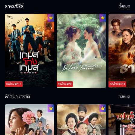
ละคร/ซีรีส์
ทั้งหมด
ตอนใหม่
EP.
14
ตอนใหม่
EP.
8
ตอนใหม่
EP.
18
ซีรีส์นานาชาติ
ทั้งหมด