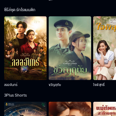
ซีรีส์ชุด รักโรแมนติก
ลออจันทร์
ขวัญฤทัย
ใจพิสุทธิ์
3Plus Shorts