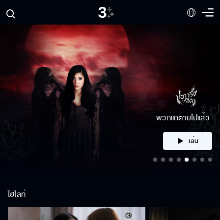
คลิก
ไฮไลท์