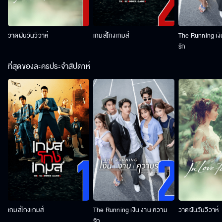
วาดฝันวันวิวาห์
เกมส์โกงเกมส์
The Running เง
รัก
ที่สุดของละครประจำสัปดาห์
เกมส์โกงเกมส์
The Running เงิน งาน ความ
วาดฝันวันวิวาห์
รัก