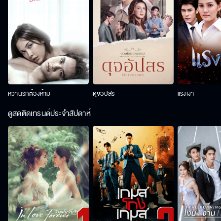
หวานรักต้องห้าม
ดุจอัปสร
แรงเงา
ดูสดติดเทรนด์ประจำสัปดาห์