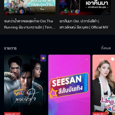
จนกว่าน้ำตาหยดสุดท้าย Ost.The
เอาคืนมา Ost. ปะการังสีดำ |
Running เงิน งาน ความรัก | Tinn |
เสาวลักษณ์ ลีละบุตร | Official MV
Official MV
รายการ
ทั้งหมด
ตอนใหม่
EP.
127
ตอนใหม่
EP.
11