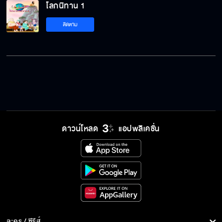
โลกนิทาน 1
โลกนิทาน 1 EP.13
ติดตาม
โลกนิทาน 1 EP.14
โลกนิทาน 1 EP.15
ดาวน์โหลด
แอปพลิเคชั่น
โลกนิทาน 1 EP.16
โลกนิทาน 1 EP.17
ละคร / ซีรีส์