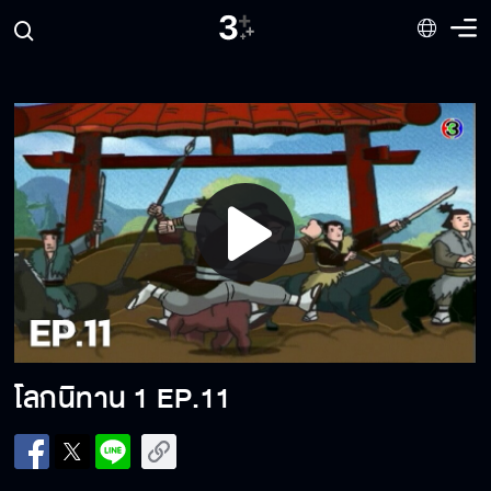
โลกนิทาน 1 EP.4
โลกนิทาน 1 EP.5
โลกนิทาน 1 EP.6
Play
Video
โลกนิทาน 1 EP.7
โลกนิทาน 1
EP.11
โลกนิทาน 1 EP.8