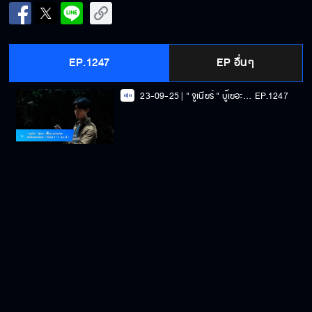
EP.1247
EP อื่นๆ
23-09-25 | " จูเนียร์ " บู๊เยอะ...พร้อมบุกช่วยน้อง จัดเต็มความหลอน " ธี่หยด 3 " 1 ต.ค. นี้ !
EP.1247