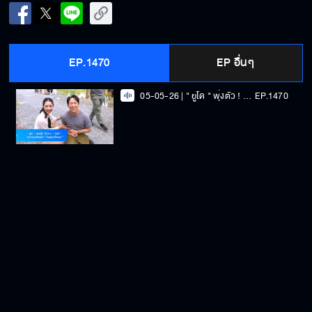
EP.1470
EP อื่นๆ
05-05-26 | " ยูโด " พุ่งตัว ! เจ็บแทน " มิ้นท์ " ทำคะแนนเสียงพีก " โทษฐานที่รักเธอ "
EP.1470