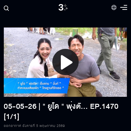
Play
Video
05-05-26 | " ยูโด " พุ่งตัว ! เจ็บแทน " มิ้นท์ " ทำคะแนนเสียงพีก " โทษฐานที่รักเธอ "
EP.1470
[1/1]
ออกอากาศ อังคารที่ 5 พฤษภาคม 2569