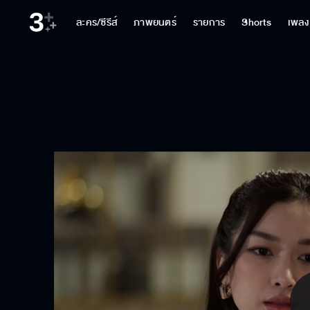
ละคร/ซีรีส์
ภาพยนตร์
รายการ
Shorts
เพลง