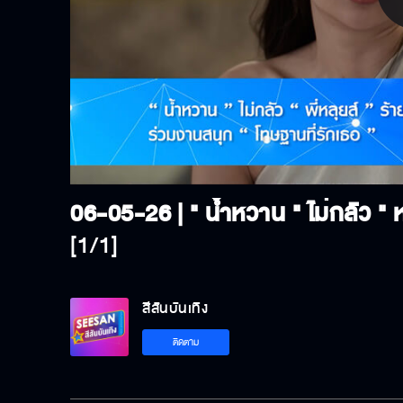
P
V
[1/1]
สีสันบันเทิง
ติดตาม