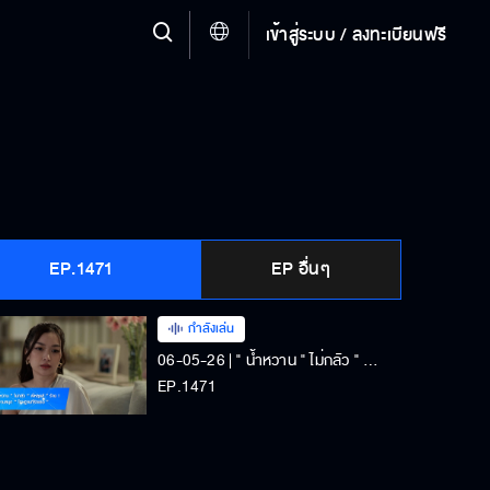
เข้าสู่ระบบ / ลงทะเบียนฟรี
EP.1471
EP อื่นๆ
กำลังเล่น
06-05-26 | " น้ำหวาน " ไม่กลัว " หลุยส์ " ทำร้ายใน " โทษฐานที่รักเธอ "
EP.1471