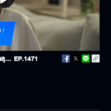
lay
ideo
06-05-26 | " น้ำหวาน " ไม่กลัว " หลุยส์ " ทำร้ายใน " โทษฐานที่รักเธอ "
EP.1471