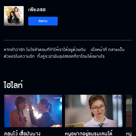
คุณเป็นคนเลือกเองนะ
เพียงเธอ
ติดตาม
เพียงเธอ
หากคำว่ารัก ไม่ใช่คำตอบที่ทำให้เราได้อยู่ด้วยกัน    เมื่อหน้าที่ กลายเป็น
รักไม่มียอมเปลี่ยนแปลง
ตัวแปรในความรัก  ทั้งคู่จะฝ่าฝันอุปสรรคที่ถาโถมได้อย่างไร
ไฮไลท์
หนูจะไม่เลิกกับพี่ พี่ก็ต้องไม่ยอมแพ้นะ
เราเป็นแฟนกันนะ
คลุมไว้ เสื้อมันบาง
หนูอยากอยู่ชมรมเคนโด้
หนูจ