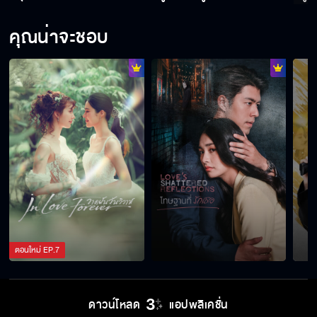
ตะวันมีอะไรบางอย่างในใจ
คุณน่าจะชอบ
หวั่นไหวบ้างไหมคะ
ชีวิตของไอร่า คือหน้าที่ของพี่
ยินดีที่ได้ร่วมงานนะ คุณบอดี้การ์ด
ตอนใหม่
EP.
7
เป็นกำลังใจให้เสมอ
ดาวน์โหลด
แอปพลิเคชั่น
ความรักที่เหมือนเส้นขนาน