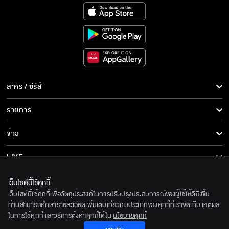
เพียงเธอ เริ่ม 18 ก.ค.นี้
ละคร / ซีรีส์
เพียงเธอ เริ่ม 18 ก.ค.
ละคร/ซีรีส์
รายการ
ซีรีส์นานาชาติ
รายการทั้งหมด
ข่าว
การ์ตูน & เกม
ข่าวทั้งหมด
LIVE
รายการข่าว
ทีวีออนไลน์
เกี่ยวกับเรา
เว็บไซต์นี้ใช้คุกกี้
ข่าวประชาสัมพันธ์
เว็บไซต์นี้ใช้คุกกี้เพื่อวัตถุประสงค์ในการปรับปรุงประสบการณ์ของผู้ใช้ให้ดียิ่งขึ้น
BEC World
ติดตามเราได้ที่
ท่านสามารถศึกษารายละเอียดเพิ่มเติมเกี่ยวกับประเภทของคุกกี้ที่เราจัดเก็บ เหตุผล
ในการใช้คุกกี้ และวิธีการตั้งค่าคุกกี้ได้ใน
นโยบายคุกกี้
รู้จักเรา