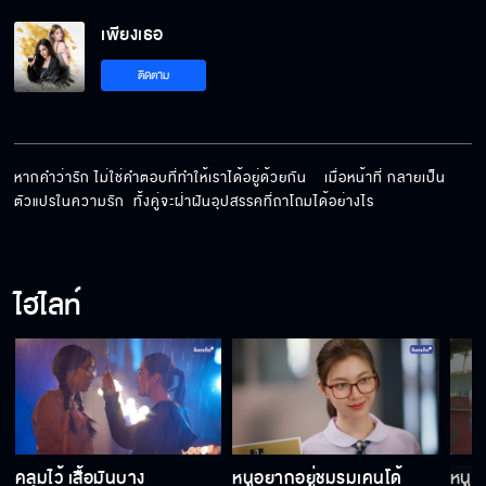
เพียงเธอ
หนูจะไม่เลิกกับพี่ พี่ก็ต้องไม่ยอมแพ้นะ
ติดตาม
เราเป็นแฟนกันนะ
หากคำว่ารัก ไม่ใช่คำตอบที่ทำให้เราได้อยู่ด้วยกัน    เมื่อหน้าที่ กลายเป็น
ตัวแปรในความรัก  ทั้งคู่จะฝ่าฝันอุปสรรคที่ถาโถมได้อย่างไร
ตะวันมีอะไรบางอย่างในใจ
ไฮไลท์
หวั่นไหวบ้างไหมคะ
ชีวิตของไอร่า คือหน้าที่ของพี่
คลุมไว้ เสื้อมันบาง
หนูอยากอยู่ชมรมเคนโด้
หนูจ