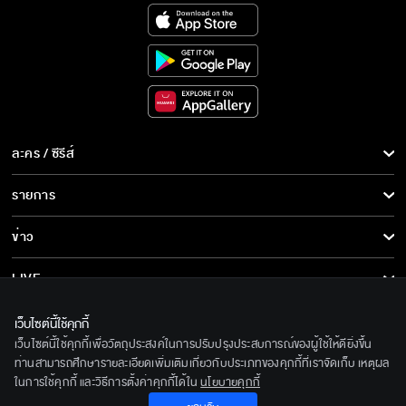
ละคร / ซีรีส์
ละคร/ซีรีส์
รายการ
ซีรีส์นานาชาติ
รายการทั้งหมด
ข่าว
การ์ตูน & เกม
ข่าวทั้งหมด
LIVE
รายการข่าว
ทีวีออนไลน์
เกี่ยวกับเรา
เว็บไซต์นี้ใช้คุกกี้
ข่าวประชาสัมพันธ์
เว็บไซต์นี้ใช้คุกกี้เพื่อวัตถุประสงค์ในการปรับปรุงประสบการณ์ของผู้ใช้ให้ดียิ่งขึ้น
BEC World
ติดตามเราได้ที่
ท่านสามารถศึกษารายละเอียดเพิ่มเติมเกี่ยวกับประเภทของคุกกี้ที่เราจัดเก็บ เหตุผล
ในการใช้คุกกี้ และวิธีการตั้งค่าคุกกี้ได้ใน
นโยบายคุกกี้
รู้จักเรา