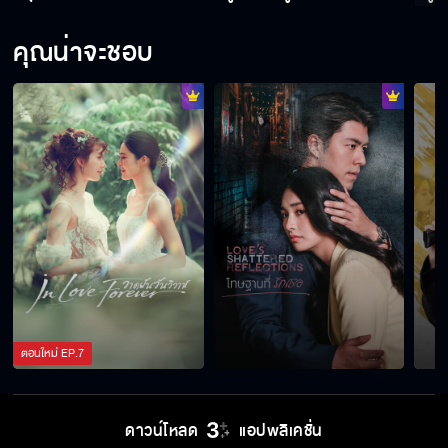
คุณน่าจะชอบ
ยินดีที่ได้ร่วมงานนะ คุณบอดี้การ์ด
เป็นกำลังใจให้เสมอ
ความรักที่เหมือนเส้นขนาน
เพียงเธอ เริ่ม 18 ก.ค.นี้
ตอนใหม่
EP.
7
เพียงเธอ เริ่ม 18 ก.ค.
ดาวน์โหลด
แอปพลิเคชั่น