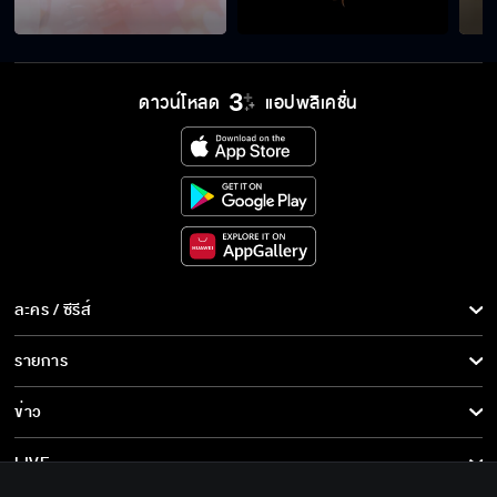
ศรัทธา เจ้าแม่ มันมีจริงที่ไหนกัน
ดาวน์โหลด
แอปพลิเคชั่น
ไม่ต้องรู้สึกผิดกับใครทั้งนั้น แค่มีความสุขก็
พอแล้ว
ทุกคนต้องมีชีวิตของตัวเอง
ละคร / ซีรีส์
มาวิเคราะห์ชีวิตเด็กคนหนึ่งแบบนี้ ต้องการอะไรเห
ละคร/ซีรีส์
รายการ
รอคะ
ซีรีส์นานาชาติ
รายการทั้งหมด
ข่าว
การ์ตูน & เกม
ถ้าผู้นำขาดศรัทธาในตัวเอง แล้วงานจะสำเร็จได้
ข่าวทั้งหมด
LIVE
ยังไง
รายการข่าว
ทีวีออนไลน์