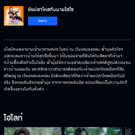
ยัยปลาไหลกับนายไฮโซ
เด็กกรุงเทพ ฯ มีเป็นร้อย ไม่ใช่หรอกมั้ง
ติดตาม
คนเราพลาดแล้วก็ต้องเรียนรู้
เมื่อมีคนพยายามเข้ามาหาผลประโยชน์ ณ เวียงหนองหล่ม ฟ้ามุ่ยหัวโจก
ปลุกระดมชาวบ้านให้ลุกฮือขึ้นมา ให้ไม่ยอมขายที่ดินให้กับสัตยาที่เข้ามา
กว้านซื้อเพื่อทำเป็นไร่ส้ม ฟ้ามุ้ยใช้ความฉลาดเฉลียวเจ้าเล่ห์พิสูจน์ตัวเองจน
คุ้มมั้ยเนี่ย เหมือนถูกหลอกไปใช้แรงงานเลย
ชาวบ้านยอมรับ และศรัทธาว่าสามารถติดต่อกับเจ้าแม่ปลาไหลเผือกที่สิง
สถิตอยู่ ณ เวียงหลนองหล่ม มีเพียงสัตยาที่คิดว่าเจ้าแม่ปลาไหลเผือกไม่มี
จริง จึงคอยจับสังเกตุฟ้ามุ่ย จากการคอยจับผิด แปรเปลี่ยนเป็นความรักที่
เกิดขึ้นอย่างไม่ทันตั้งตัว
ฉันต้องหานักลงทุนมาลงทุนใหม่ให้ได้
ไฮไลท์
ไม่จ้างก็ออกไปจากบ้านผมเดี๋ยวนี้