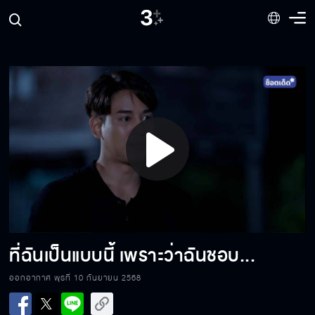
ซ่อมทุกอย่างในหมู่บ้านนี้ ยังไม่ได้ชุดนี้ชุดหนึ่งเลย
เป็นแกในแบบที่แกเป็น ดีที่สุดแล้ว
Play
เอ็งขโมยวัตถุโบราณไปขายเหรอ
Video
ปาฏิหาริย์สร้างเองได้ ไม่ต้องพึ่งสิ่งศักดิ์สิทธิ์
ที่ฉันเป็นแบบนี้ เพราะว่าฉันชอบ...
ออกอากาศ พุธที่ 10 กันยายน 2568
วัดมันสงบ แล้วก็ช่วยดับอารมณ์ได้