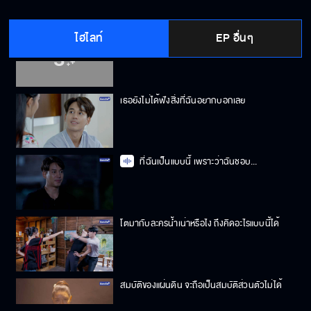
ไฮไลท์
EP อื่นๆ
คนไม่เอาไหน ไม่กล้าทำอะไรเสี่ยง ๆ หรอก
เธอยังไม่ได้ฟังสิ่งที่ฉันอยากบอกเลย
ที่ฉันเป็นแบบนี้ เพราะว่าฉันชอบ...
โตมากับละครน้ำเน่าหรือไง ถึงคิดอะไรแบบนี้ได้
สมบัติของแผ่นดิน จะถือเป็นสมบัติส่วนตัวไม่ได้