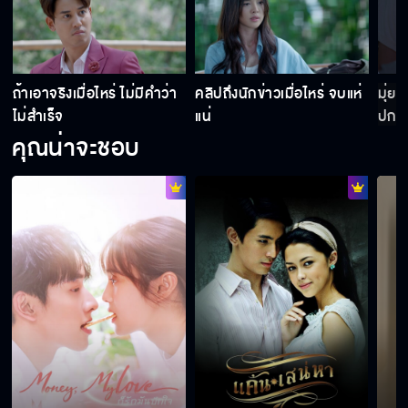
ฉันจะทำโปรเจกต์ของฉันด้วยความรัก
ถ้าเอาจริงเมื่อไหร่ ไม่มีคำว่า
คลิปถึงนักข่าวเมื่อไหร่ จบแห่
มุ่ย
ไม่สำเร็จ
แน่
ปกป้
ตอนนี้ยังมีกัน ก็ยังดีกว่าไม่มีนะ
คุณน่าจะชอบ
พอตกอับก็นับเป็นพวกเลยนะ
ผมชอบที่นี่ ผมไม่ไปไหนแล้วครับ
ถ้าแม่ยังขวางผม เราต้องเป็นศัตรูกันแล้ว