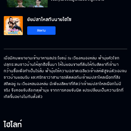
ยัยปลาไหลกับนายไฮโซ
ปกครองชาวบ้านด้วยความกลัว นี่เธอเกิดสมัย
ติดตาม
ไหนเนี่ย
ฉันไม่ได้มีอะไรกับสามีคุณจริง ๆ นะคะ
เมื่อมีคนพยายามเข้ามาหาผลประโยชน์ ณ เวียงหนองหล่ม ฟ้ามุ่ยหัวโจก
ปลุกระดมชาวบ้านให้ลุกฮือขึ้นมา ให้ไม่ยอมขายที่ดินให้กับสัตยาที่เข้ามา
กว้านซื้อเพื่อทำเป็นไร่ส้ม ฟ้ามุ้ยใช้ความฉลาดเฉลียวเจ้าเล่ห์พิสูจน์ตัวเองจน
ผู้ที่มาบุกรุก กำลังเอาความวิบัติมาให้
ชาวบ้านยอมรับ และศรัทธาว่าสามารถติดต่อกับเจ้าแม่ปลาไหลเผือกที่สิง
สถิตอยู่ ณ เวียงหลนองหล่ม มีเพียงสัตยาที่คิดว่าเจ้าแม่ปลาไหลเผือกไม่มี
จริง จึงคอยจับสังเกตุฟ้ามุ่ย จากการคอยจับผิด แปรเปลี่ยนเป็นความรักที่
เกิดขึ้นอย่างไม่ทันตั้งตัว
ต่อไปนี้พลังของเจ้าแม่จะสถิตอยู่ที่ตัวแก
ไฮไลท์
ทำไมร่างทรงประเทศเรามันเยอะแบบนี้