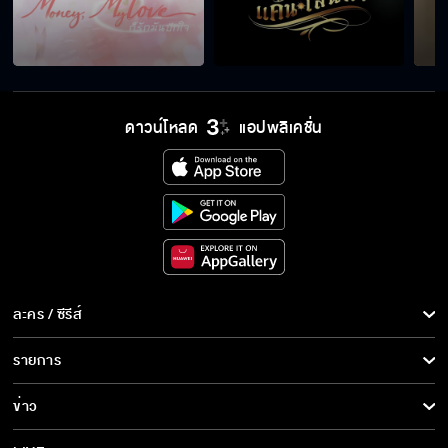
ดาวน์โหลด
แอปพลิเคชั่น
ละคร / ซีรีส์
ละคร/ซีรีส์
รายการ
ซีรีส์นานาชาติ
รายการทั้งหมด
ข่าว
การ์ตูน & เกม
ข่าวทั้งหมด