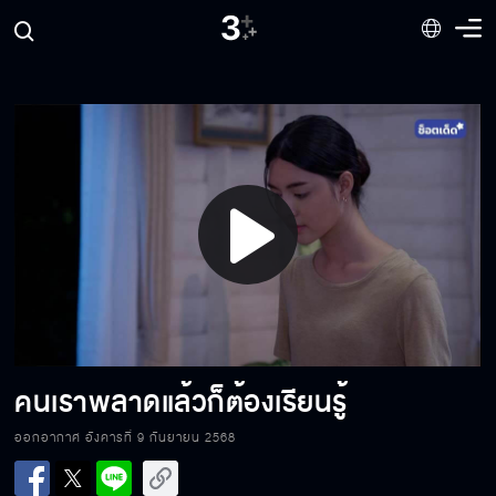
วัดมันสงบ แล้วก็ช่วยดับอารมณ์ได้
คนไม่เอาไหน ไม่กล้าทำอะไรเสี่ยง ๆ หรอก
Play
เธอยังไม่ได้ฟังสิ่งที่ฉันอยากบอกเลย
Video
ที่ฉันเป็นแบบนี้ เพราะว่าฉันชอบ...
คนเราพลาดแล้วก็ต้องเรียนรู้
ออกอากาศ อังคารที่ 9 กันยายน 2568
โตมากับละครน้ำเน่าหรือไง ถึงคิดอะไรแบบนี้ได้