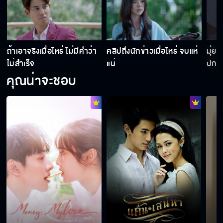
ถ้าแม่ยังขวางผม เราต้องเป็นศัตรูกันแล้ว
ถ้าเอาจริงเมื่อไหร่ ไม่มีคำว่า
คลิปถึงนักข่าวเมื่อไหร่ จบแห่
มุ่ย
ไม่สำเร็จ
แน่
ปกป้
ศรัทธา เจ้าแม่ มันมีจริงที่ไหนกัน
คุณน่าจะชอบ
ไม่ต้องรู้สึกผิดกับใครทั้งนั้น แค่มีความสุขก็
พอแล้ว
ทุกคนต้องมีชีวิตของตัวเอง
มาวิเคราะห์ชีวิตเด็กคนหนึ่งแบบนี้ ต้องการอะไรเห
รอคะ