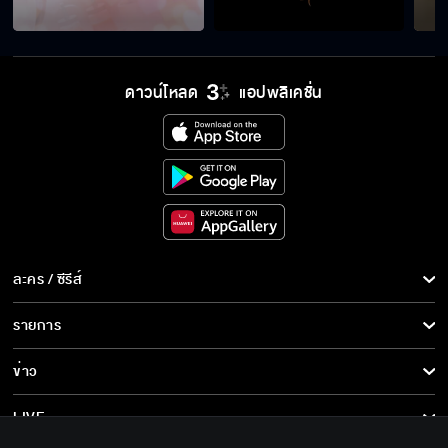
ถ้าผู้นำขาดศรัทธาในตัวเอง แล้วงานจะสำเร็จได้
ยังไง
ดาวน์โหลด
แอปพลิเคชั่น
ถ้าเราเชื่อใจตัวเอง เรื่องยาก ๆ ก็ผ่านไปได้ทั้งนั้น
คุณไม่ต้องเชื่อที่ผมพูดก็ได้ ลองไปพิสูจน์ดูเอง
แล้วกัน
ละคร / ซีรีส์
คุณติดใจอะไรผมนักหนา เรื่องส่วนตัวหรือเรื่อง
ละคร/ซีรีส์
รายการ
งาน
ซีรีส์นานาชาติ
รายการทั้งหมด
ข่าว
การ์ตูน & เกม
คิดว่าทำดีกับฉัน แล้วจะเปลี่ยนใจฉันได้เหรอ
ข่าวทั้งหมด
LIVE
รายการข่าว
ทีวีออนไลน์