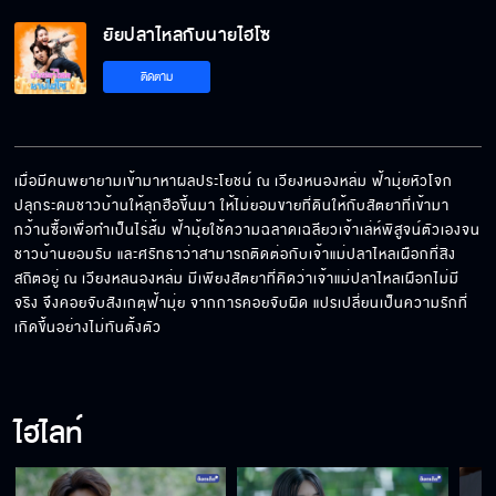
ยัยปลาไหลกับนายไฮโซ
ไม่จ้างก็ออกไปจากบ้านผมเดี๋ยวนี้
ติดตาม
ฉันจะทำโปรเจกต์ของฉันด้วยความรัก
เมื่อมีคนพยายามเข้ามาหาผลประโยชน์ ณ เวียงหนองหล่ม ฟ้ามุ่ยหัวโจก
ปลุกระดมชาวบ้านให้ลุกฮือขึ้นมา ให้ไม่ยอมขายที่ดินให้กับสัตยาที่เข้ามา
กว้านซื้อเพื่อทำเป็นไร่ส้ม ฟ้ามุ้ยใช้ความฉลาดเฉลียวเจ้าเล่ห์พิสูจน์ตัวเองจน
ตอนนี้ยังมีกัน ก็ยังดีกว่าไม่มีนะ
ชาวบ้านยอมรับ และศรัทธาว่าสามารถติดต่อกับเจ้าแม่ปลาไหลเผือกที่สิง
สถิตอยู่ ณ เวียงหลนองหล่ม มีเพียงสัตยาที่คิดว่าเจ้าแม่ปลาไหลเผือกไม่มี
จริง จึงคอยจับสังเกตุฟ้ามุ่ย จากการคอยจับผิด แปรเปลี่ยนเป็นความรักที่
เกิดขึ้นอย่างไม่ทันตั้งตัว
พอตกอับก็นับเป็นพวกเลยนะ
ไฮไลท์
ผมชอบที่นี่ ผมไม่ไปไหนแล้วครับ