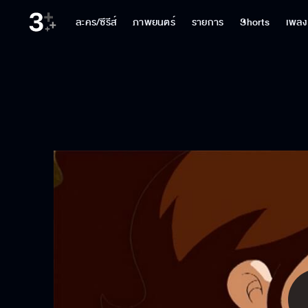
ละคร/ซีรีส์
ภาพยนตร์
รายการ
Shorts
เพลง