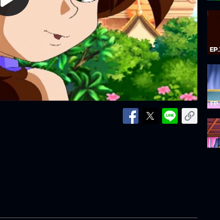
lay
ideo