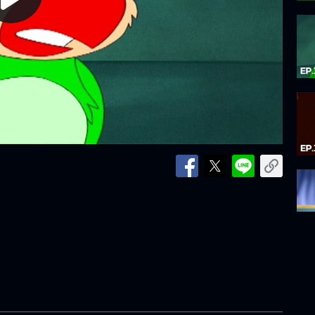
lay
ideo