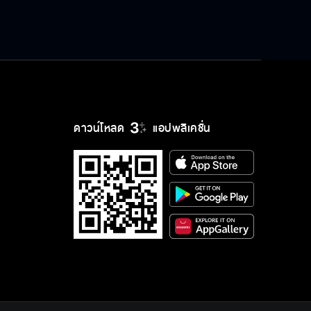
เจ้าหญิงนกกระจาบ EP.40
ดาวน์โหลด
แอปพลิเคชั่น