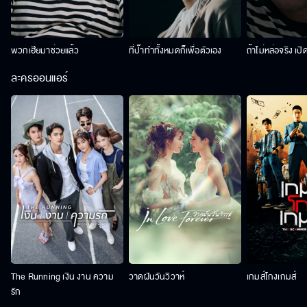
พวกเฮียมาช่วยแล้ว
ที่ป๊าทำทั้งหมดก็เพื่อตัวเอง
ถ้าไม่หล่อจริง เปิ
ละครออนแอร์
The Running เงิน งาน ความ
วาดฝันวันวิวาห์
เกมส์โกงเกมส์
รัก