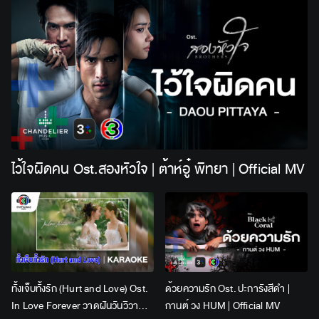
ไว้ใจผิดคน Ost.สองหัวใจ | ต้าห์อู๋ พิทยา | Official MV
ทั้งเจ็บทั้งรัก (Hurt and Love) Ost.
ด้วยความรัก Ost. ปะการังสีดำ |
In Love Forever วาดฝันวันวิวาห์ |
กานต์ วง HUM | Official MV