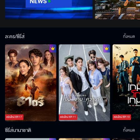
ละคร/ซีรีส์
ทั้งหมด
ตอนใหม่
EP.
17
ตอนใหม่
EP.
11
ตอนใหม่
EP.
13
ซีรีส์นานาชาติ
ทั้งหมด