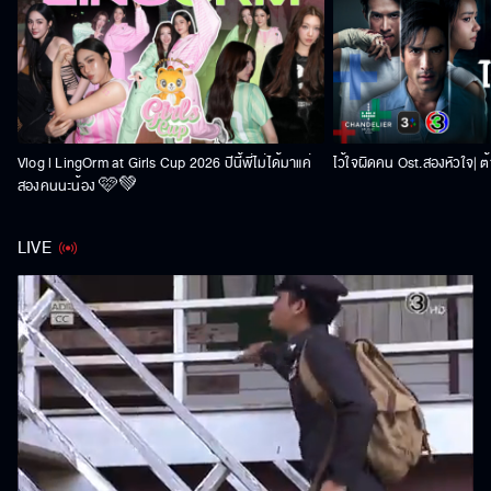
Vlog l LingOrm at Girls Cup 2026 ปีนี้พี่ไม่ได้มาแค่
ไว้ใจผิดคน Ost.สองหัวใจ| ต้า
สองคนนะน้อง 🩷💚
LIVE