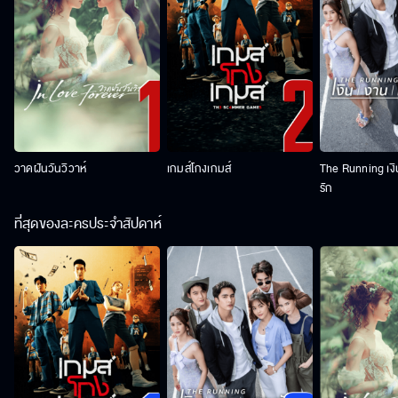
วาดฝันวันวิวาห์
เกมส์โกงเกมส์
The Running เง
รัก
ที่สุดของละครประจำสัปดาห์