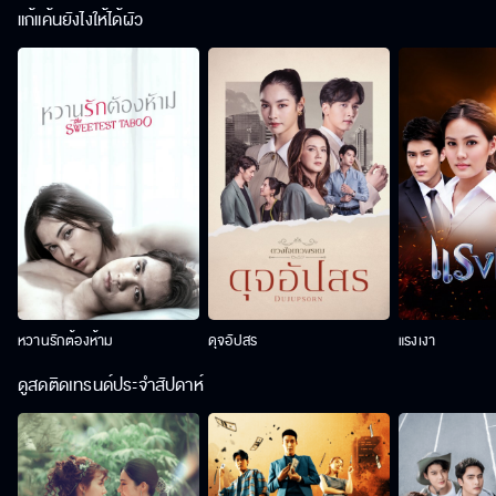
แก้แค้นยังไงให้ได้ผัว
หวานรักต้องห้าม
ดุจอัปสร
แรงเงา
ดูสดติดเทรนด์ประจำสัปดาห์