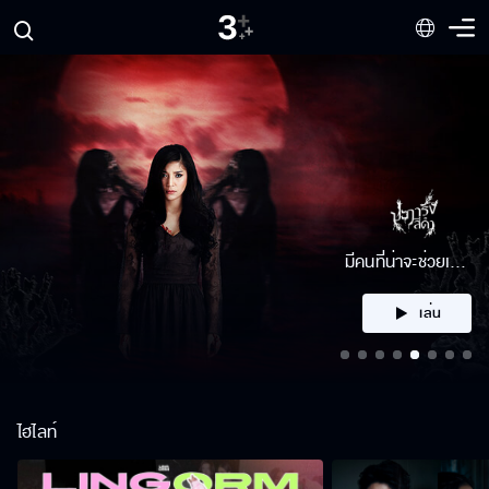
คลิก
ไฮไลท์