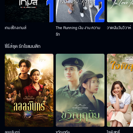
เกมส์โกงเกมส์
The Running เงิน งาน ความ
วาดฝันวันวิวาห์
รัก
ซีรีส์ชุด รักโรแมนติก
ลออจันทร์
ขวัญฤทัย
ใจพิสุทธิ์