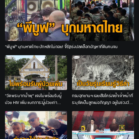
“พีมูฟ” บุกมหาดไทย ปักหลักไม่ถอย! จี้รัฐเร่งปลดล็อกปัญหาที่ดินคนจน
“วัดพระบาทน้ำพุ” แจงไม่พร้อมรับผู้
กรมอุทยานฯ เผยเสือโคร่งขย้ำเจ้าหน้าที่
ป่วย HIV เพิ่ม แบกภาระผู้ป่วยเก่า
ระบุชัดเป็นลูกแม่อภิญญา อยู่ในช่วงวัย
จนท.อีกกว่า 200 ชีวิต
รุ่น ชี้ไม่เข้าข่าย “เสือกินคน”