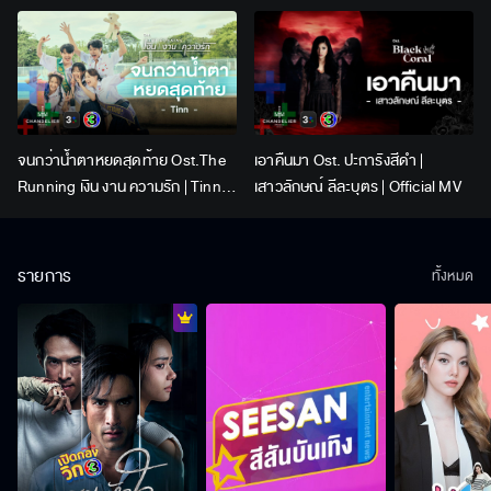
Lingling Kwong x Orm
Kornnaphat | Official Karaoke
จนกว่าน้ำตาหยดสุดท้าย Ost.The
เอาคืนมา Ost. ปะการังสีดำ |
Running เงิน งาน ความรัก | Tinn |
เสาวลักษณ์ ลีละบุตร | Official MV
Official MV
รายการ
ทั้งหมด