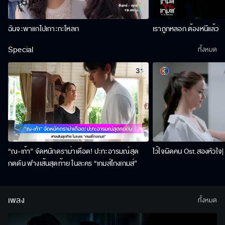
ฉันจะพาแกไปเกาะกะโหลก
เราถูกหลอก ต้องหนีแล้ว
Special
ทั้งหมด
“ณ-เก้า” จัดหนักดราม่าเดือด! ปะทะอารมณ์สุด
ไว้ใจผิดคน Ost.สองหัวใจ| 
กดดัน ฟางเส้นสุดท้าย ในละคร “เกมส์โกงเกมส์”
เพลง
ทั้งหมด