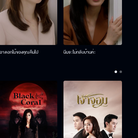
เอาดอกไม้ของคุณคืนไป
นีนจะไม่กลับบ้านค่ะ
นินท