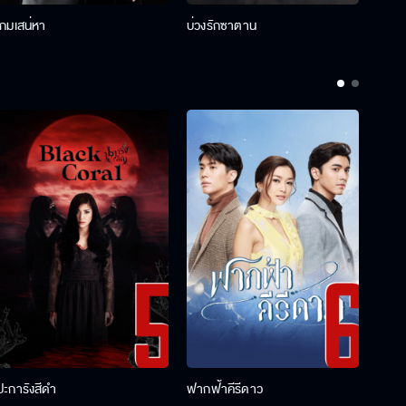
เกมเสน่หา
บ่วงรักซาตาน
บ่วงห
ปะการังสีดำ
ฟากฟ้าคีรีดาว
พ่อคร