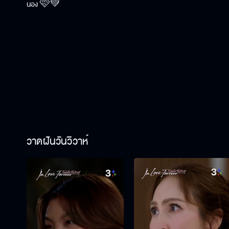
น้อง 🩷💚
วาดฝันวันวิวาห์