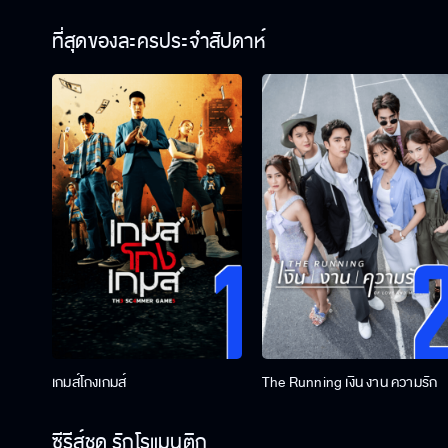
ที่สุดของละครประจำสัปดาห์
เกมส์โกงเกมส์
The Running เงิน งาน ความรัก
ซีรีส์ชุด รักโรแมนติก