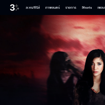
ละคร/ซีรีส์
ภาพยนตร์
รายการ
Shorts
เพลง