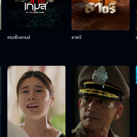
เกมส์โกงเกมส์
ธาตรี