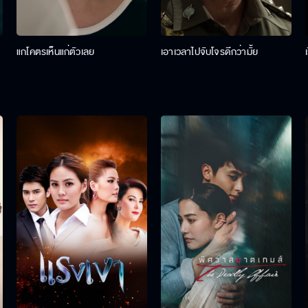
แกโคตรเห็นแก่ตัวเลย
เอาเวลาไปจับโจรดีกว่ามั้ย