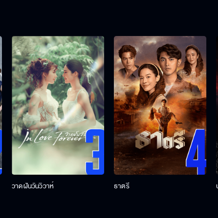
วาดฝันวันวิวาห์
ธาตรี