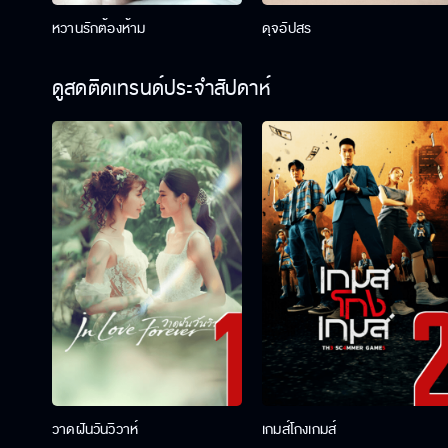
หวานรักต้องห้าม
ดุจอัปสร
ดูสดติดเทรนด์ประจำสัปดาห์
วาดฝันวันวิวาห์
เกมส์โกงเกมส์