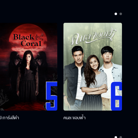
ปะการังสีดำ
คนละขอบฟ้า
ผู้กอ