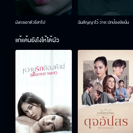
มังกรเอาตัวริสาไป
ฉันสัญญาไว้ ว่าจะปกป้องยัยนั่น
แก้แค้นยังไงให้ได้ผัว