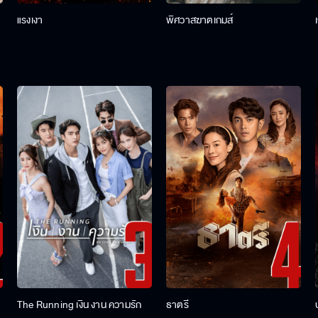
แรงเงา
พิศวาสฆาตเกมส์
The Running เงิน งาน ความรัก
ธาตรี