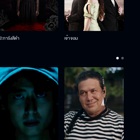
ปะการังสีดำ
เจ้าจอม
รักกั