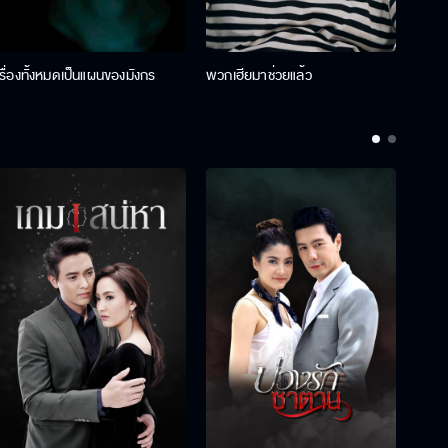
เรื่องทั้งหมดเป็นแผนของมังกร
พวกเฮียมาช่วยแล้ว
ที่ป๊า