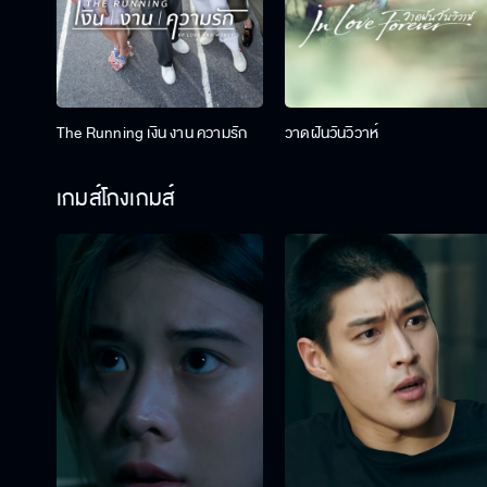
The Running เงิน งาน ความรัก
วาดฝันวันวิวาห์
เกมส์โกงเกมส์