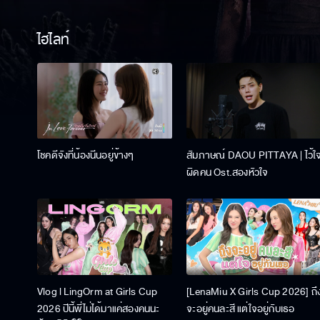
ไฮไลท์
โชคดีจังที่น้องนีนอยู่ข้างๆ
สัมภาษณ์ DAOU PITTAYA | ไว้ใ
ผิดคน Ost.สองหัวใจ
Vlog l LingOrm at Girls Cup
[LenaMiu X Girls Cup 2026] ถึ
2026 ปีนี้พี่ไม่ได้มาแค่สองคนนะ
จะอยู่คนละสี แต่ใจอยู่กับเธอ