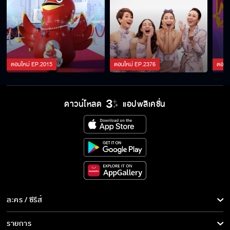
ตอนใหม่
EP.
2015
ตอนใหม่
EP.
2376
ตอนใ
ดาวน์โหลด
แอปพลิเคชั่น
ละคร / ซีรีส์
ละคร/ซีรีส์
รายการ