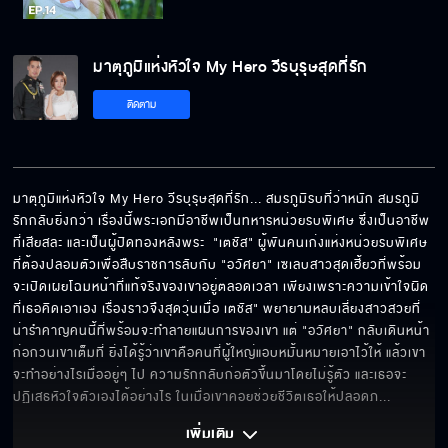
มาตุภูมิแห่งหัวใจ My Hero วีรบุรุษสุดที่รัก
ติดตาม
มาตุภูมิแห่งหัวใจ My Hero วีรบุรุษสุดที่รัก... สมรภูมิรบที่ว่าหนัก สมรภูมิ
รักกลับยิ่งกว่า เรื่องนี้พระเอกมีอาชีพเป็นทหารหน่วยรบพิเศษ ซึ่งเป็นอาชีพ
ที่เสียสละ และเป็นผู้ปิดทองหลังพระ  "เตชัส" ผู้พันคนเก่งแห่งหน่วยรบพิเศษ
ที่ต้องปลอมตัวเพื่อสืบราชการลับกับ "อวัศยา" เซเลบสาวสุดเฮี้ยวที่พร้อม
จะเปิดเผยโฉมหน้าที่แท้จริงของเขาอยู่ตลอดเวลา เพียงเพราะความเข้าใจผิด
ที่เธอคิดเอาเอง เรื่องราวจึงสุดวุ่นเมื่อ เตชัส" พยายามหลบเลี่ยงสาวสวยที่
น่ารำคาญคนนี้ที่พร้อมจะทำลายแผนการของเขา แต่ "อวัศยา" กลับเดินหน้า
ก่อกวนเขาเต็มที่ ยิ่งได้รู้ว่าเขาคือคนที่ผู้ใหญ่แอบหมั้นหมายเอาไว้ให้ แล้วเขา
จะทำอย่างไรเมื่ออยู่ๆ ไป ความรักกลับก่อตัวขึ้นมาโดยไม่รู้ตัว และเธอจะ
ปฏิเสธหัวใจตัวเองได้อย่างไร ในเมื่อเขาคอยช่วยชีวิตเธอให้ปลอดภ
... 
เพิ่มเติม 