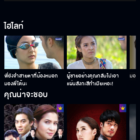
ไฮไลท์
พี่ยังจำสายตาที่น้องหมอก
ผู้ชายอย่างคุณกลับไปเอา
มองพ
มองพี่ได้นะ
แผ่นสังกะสีทำเมียเหอะ!
คุณน่าจะชอบ