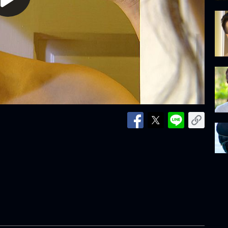
lay
ideo