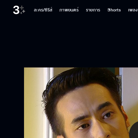
ละคร/ซีรีส์
ภาพยนตร์
รายการ
Shorts
เพลง