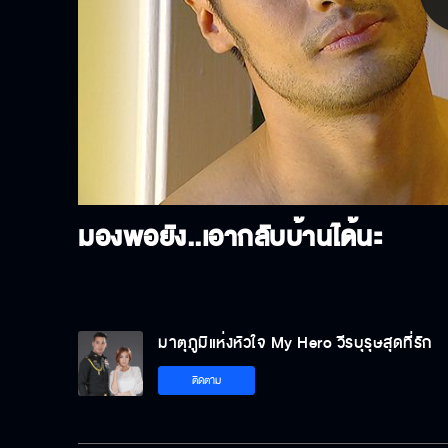
P
V
มองพอยัง..เอากลับบ้านได้นะ
มาตุภูมิแห่งหัวใจ My Hero วีรบุรุษสุดที่รัก
ติดตาม