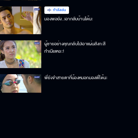
กำลังเล่น
มองพอยัง..เอากลับบ้านได้นะ
ผู้ชายอย่างคุณกลับไปเอาแผ่นสังกะสี
ทำเมียเหอะ!
พี่ยังจำสายตาที่น้องหมอกมองพี่ได้นะ