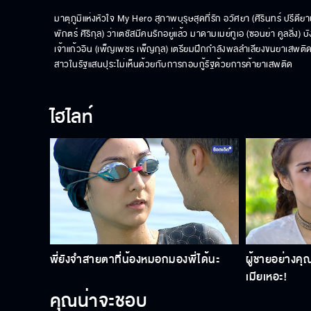
มาตุภูมิแห่งหัวใจ My Hero สุภาพบุรุษสุดที่รัก อวัศยา (ศิรินทร์ ปรีดีย
พักตร์ ศิริกุล) ว่าเตชัสมีคนรักอยู่แล้ว มาดามเมย์ทูเอ (ซอนย่า คูลลิ่ง) 
เจ้าแก้วอิน (เพ็ญเพชร เพ็ญกุล) เตรียมฝึกกำลังพลลำเลียงขนยาเสพติดไ
สาวในรัฐแสนปุระไม่เห็นด้วยกับการกอบกู้รัฐด้วยการค้ายาเสพติด
ไฮไลท์
พี่ยังจำสายตาที่น้องหมอกมองพี่ได้นะ
ผู้ชายอย่างคุ
เมียเหอะ!
คุณน่าจะชอบ