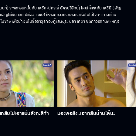
านนท์) จะขอถอนหมั้นกับ เตชัส (ปกรณ์ ฉัตรบริรักษ์) โดยให้เหตุกับ เตชินี (เพ็ญ
บังเอิญได้ยิน เลยไปต่อว่าเตชัสที่หลอกลวงเธอและเธอเริ่มไม่ไว้ใจเขา ทางด้าน 
ปขาย เพื่อนำเงินไปซื้ออาวุธกอบกู้แสนปุระ นิลา (ศิตา ชุติภาวรกานต์) หญิง
ณกลับไปเอาแผ่นสังกะสีทำ
มองพอยัง..เอากลับบ้านได้นะ