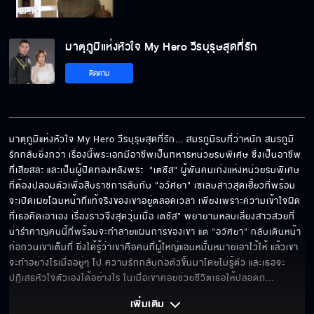
มาตุภูมิแห่งหัวใจ My Hero วีรบุรุษสุดที่รัก
มาตุภูมิแห่งหัวใจ My Hero วีรบุรุษสุดที่รัก
EP.10[5/6]
ติดตาม
มาตุภูมิแห่งหัวใจ My Hero วีรบุรุษสุดที่รัก
EP.10[6/6]
มาตุภูมิแห่งหัวใจ My Hero วีรบุรุษสุดที่รัก... สมรภูมิรบที่ว่าหนัก สมรภูมิ
รักกลับยิ่งกว่า เรื่องนี้พระเอกมีอาชีพเป็นทหารหน่วยรบพิเศษ ซึ่งเป็นอาชีพ
ที่เสียสละ และเป็นผู้ปิดทองหลังพระ  "เตชัส" ผู้พันคนเก่งแห่งหน่วยรบพิเศษ
ที่ต้องปลอมตัวเพื่อสืบราชการลับกับ "อวัศยา" เซเลบสาวสุดเฮี้ยวที่พร้อม
จะเปิดเผยโฉมหน้าที่แท้จริงของเขาอยู่ตลอดเวลา เพียงเพราะความเข้าใจผิด
ที่เธอคิดเอาเอง เรื่องราวจึงสุดวุ่นเมื่อ เตชัส" พยายามหลบเลี่ยงสาวสวยที่
น่ารำคาญคนนี้ที่พร้อมจะทำลายแผนการของเขา แต่ "อวัศยา" กลับเดินหน้า
ก่อกวนเขาเต็มที่ ยิ่งได้รู้ว่าเขาคือคนที่ผู้ใหญ่แอบหมั้นหมายเอาไว้ให้ แล้วเขา
จะทำอย่างไรเมื่ออยู่ๆ ไป ความรักกลับก่อตัวขึ้นมาโดยไม่รู้ตัว และเธอจะ
ปฏิเสธหัวใจตัวเองได้อย่างไร ในเมื่อเขาคอยช่วยชีวิตเธอให้ปลอดภ
... 
เพิ่มเติม 