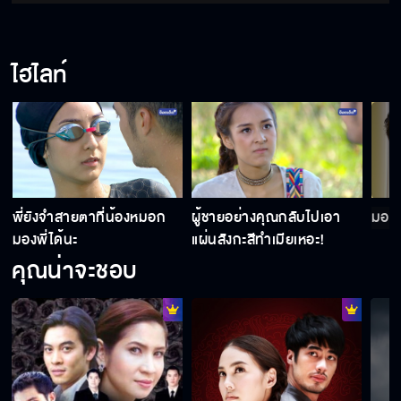
ไฮไลท์
พี่ยังจำสายตาที่น้องหมอก
ผู้ชายอย่างคุณกลับไปเอา
มองพ
มองพี่ได้นะ
แผ่นสังกะสีทำเมียเหอะ!
คุณน่าจะชอบ