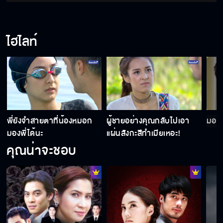
ไฮไลท์
พี่ยังจำสายตาที่น้องหมอก
ผู้ชายอย่างคุณกลับไปเอา
มองพ
มองพี่ได้นะ
แผ่นสังกะสีทำเมียเหอะ!
คุณน่าจะชอบ