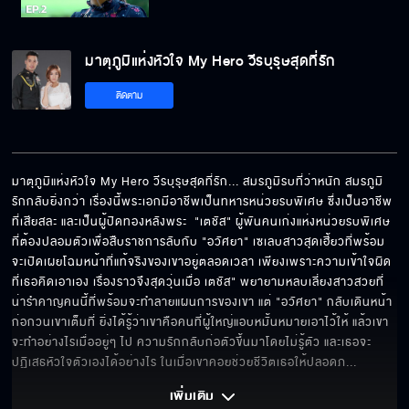
มาตุภูมิแห่งหัวใจ My Hero วีรบุรุษสุดที่รัก
ติดตาม
มาตุภูมิแห่งหัวใจ My Hero วีรบุรุษสุดที่รัก... สมรภูมิรบที่ว่าหนัก สมรภูมิ
รักกลับยิ่งกว่า เรื่องนี้พระเอกมีอาชีพเป็นทหารหน่วยรบพิเศษ ซึ่งเป็นอาชีพ
ที่เสียสละ และเป็นผู้ปิดทองหลังพระ  "เตชัส" ผู้พันคนเก่งแห่งหน่วยรบพิเศษ
ที่ต้องปลอมตัวเพื่อสืบราชการลับกับ "อวัศยา" เซเลบสาวสุดเฮี้ยวที่พร้อม
จะเปิดเผยโฉมหน้าที่แท้จริงของเขาอยู่ตลอดเวลา เพียงเพราะความเข้าใจผิด
ที่เธอคิดเอาเอง เรื่องราวจึงสุดวุ่นเมื่อ เตชัส" พยายามหลบเลี่ยงสาวสวยที่
น่ารำคาญคนนี้ที่พร้อมจะทำลายแผนการของเขา แต่ "อวัศยา" กลับเดินหน้า
ก่อกวนเขาเต็มที่ ยิ่งได้รู้ว่าเขาคือคนที่ผู้ใหญ่แอบหมั้นหมายเอาไว้ให้ แล้วเขา
จะทำอย่างไรเมื่ออยู่ๆ ไป ความรักกลับก่อตัวขึ้นมาโดยไม่รู้ตัว และเธอจะ
ปฏิเสธหัวใจตัวเองได้อย่างไร ในเมื่อเขาคอยช่วยชีวิตเธอให้ปลอดภ
... 
เพิ่มเติม 