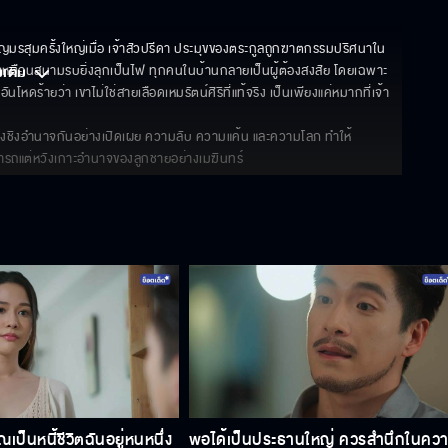
ชิญมรสุมครั้งใหญ่เมื่อ เจ้าสัวปรีดา ประมุขของตระกูลถูกฆาตกรรมปริศนาใน
เหมือนสนามรบยิ่งลุกเป็นไฟ ทุกคนในบ้านกลายเป็นผู้ต้องสงสัย โดยเฉพาะ 
มเติม 
หดร้ายว่า เขาไม่ใช่สายเลือดเหมรัตน์ศิริที่แท้จริง เป็นเพียงแค่หมากที่เจ้า
แย่งชิงอำนาจกันอย่างเปิดเผย ความลับ ความแค้น และความโลภ ทำให้
มารถแต่หวังเกาะอำนาจของลูกชายอย่างเมฆินทร์
ณเป็นหนี้ชีวิตฉันอยู่หนหนึ่ง
พอได้เป็นประธานใหญ่ ควรสำนึกในคว