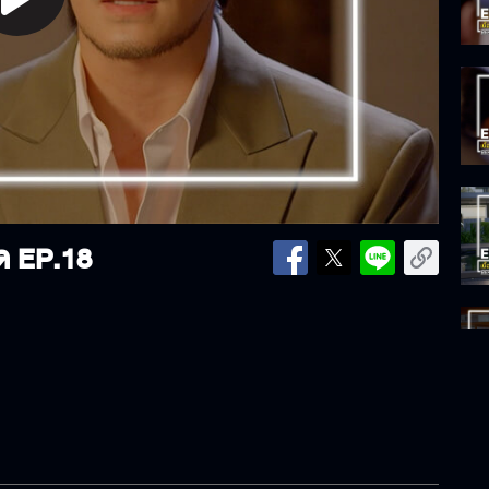
lay
ideo
ด EP.18