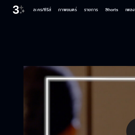
ละคร/ซีรีส์
ภาพยนตร์
รายการ
Shorts
เพลง