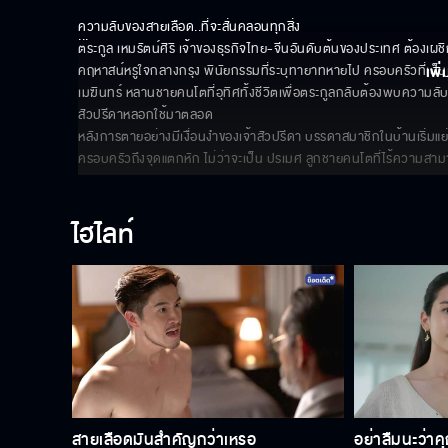
ความลับของสายเลือด..ที่จะสั่นคลอนทุกสิ่ง

... 
ตระกูล เหมรัตน์ศิริ เจ้าของธุรกิจไทย-จีนอันดับต้นของประเทศ ต้องเผ
คฤหาสน์หรูใจกลางกรุง พินัยกรรมที่ระบุทายาทหายไป ครอบครัวที่เป็น
เพิ่
เมฆินทร์ หลานชายคนโตที่อุทิศทั้งชีวิตเพื่อตระกูลกลับต้องพบความลับอันโ
สัวปรีดาหลอกใช้มาตลอด 

หลังการตายอย่างมีเงื่อนงำของเจ้าสัวปรีดา บรรดาสมาชิกในบ้านเริ่ม
ครอบครัวถึงจุดแตกหัก ไม่ว่าจะเป็น ปรเมศ ลูกชายคนโตที่ไร้ความสา
ไฮไลท์
สายเลือดมันสำคัญกว่าเหรอ
อย่าลืมนะว่าคุ