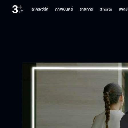
ละคร/ซีรีส์
ภาพยนตร์
รายการ
Shorts
เพลง