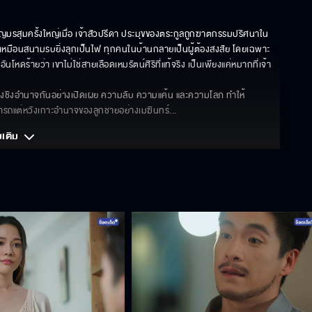
ชิญมรสุมครั้งใหญ่เมื่อ เจ้าสัวปรีดา ประมุขของตระกูลถูกฆาตกรรมปริศนาใน
เหมือนสนามรบยิ่งลุกเป็นไฟ ทุกคนในบ้านกลายเป็นผู้ต้องสงสัย โดยเฉพาะ 
หดร้ายว่า เขาไม่ใช่สายเลือดเหมรัตน์ศิริที่แท้จริง เป็นเพียงแค่หมากที่เจ้า
แย่งชิงอำนาจกันอย่างเปิดเผย ความลับ ความแค้น และความโลภ ทำให้
มารถแต่หวังเกาะอำนาจของลูกชายอย่างเมฆินทร์
... 
มเติม 