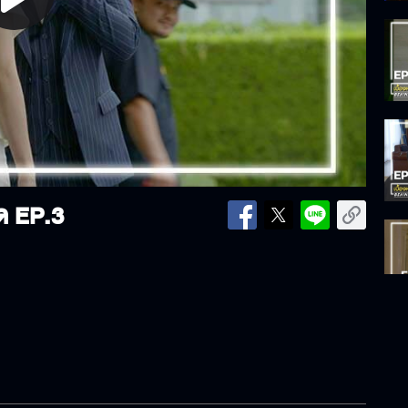
lay
ideo
ด EP.3