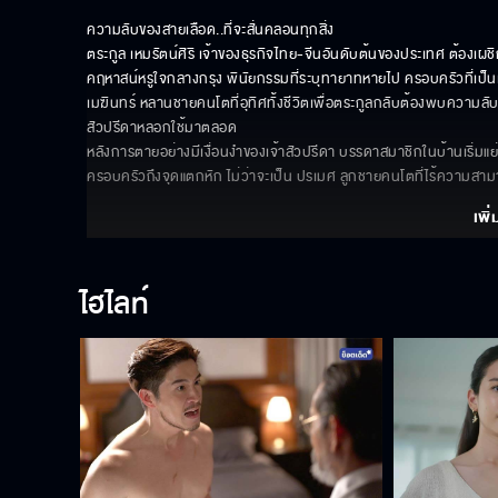
ความลับของสายเลือด..ที่จะสั่นคลอนทุกสิ่ง

ตระกูล เหมรัตน์ศิริ เจ้าของธุรกิจไทย-จีนอันดับต้นของประเทศ ต้องเผ
คฤหาสน์หรูใจกลางกรุง พินัยกรรมที่ระบุทายาทหายไป ครอบครัวที่เป็น
เมฆินทร์ หลานชายคนโตที่อุทิศทั้งชีวิตเพื่อตระกูลกลับต้องพบความลับอันโ
สัวปรีดาหลอกใช้มาตลอด 

หลังการตายอย่างมีเงื่อนงำของเจ้าสัวปรีดา บรรดาสมาชิกในบ้านเริ่ม
ครอบครัวถึงจุดแตกหัก ไม่ว่าจะเป็น ปรเมศ ลูกชายคนโตที่ไร้ความสา
เพิ่
ไฮไลท์