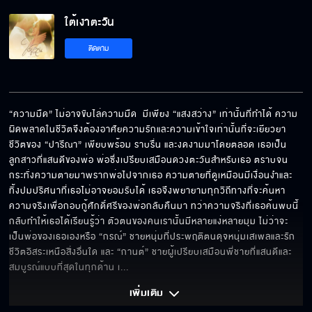
ใต้เงาตะวัน
ติดตาม
“ความมืด” ไม่อาจขับไล่ความมืด  มีเพียง “แสงสว่าง” เท่านั้นที่ทำได้ ความ
ผิดพลาดในชีวิตจึงต้องอาศัยความรักและความเข้าใจเท่านั้นที่จะเยียวยา 
ชีวิตของ “ปารีณา” เพียบพร้อม ราบรื่น และงดงามมาโดยตลอด เธอเป็น
ลูกสาวที่แสนดีของพ่อ พ่อซึ่งเปรียบเสมือนดวงตะวันสำหรับเธอ ตราบจน
กระทั่งความตายมาพรากพ่อไปจากเธอ ความตายที่ดูเหมือนมีเงื่อนงำและ
ทิ้งปมปริศนาที่เธอไม่อาจยอมรับได้ เธอจึงพยายามทุกวิถีทางที่จะค้นหา
ความจริงเพื่อกอบกู้ศักดิ์ศรีของพ่อกลับคืนมา ทว่าความจริงที่เธอค้นพบนี้ 
กลับทำให้เธอได้เรียนรู้ว่า ตัวตนของคนเรานั้นมีหลายแง่หลายมุม ไม่ว่าจะ
เป็นพ่อของเธอเองหรือ “กรณ์” ชายหนุ่มที่ประพฤติตนดุจหนุ่มเสเพลและรัก
ชีวิตอิสระเหนือสิ่งอื่นใด และ “กานต์” ชายผู้เปรียบเสมือนพี่ชายที่แสนดีและ
สมบูรณ์แบบที่สุดในทุกด้าน เ
... 
เพิ่มเติม 