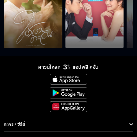
ดาวน์โหลด
แอปพลิเคชั่น
ละคร / ซีรีส์
ละคร/ซีรีส์