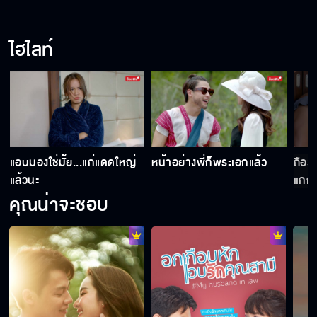
ไฮไลท์
น
แอบมองใช่มั้ย...แก่แดดใหญ่
หน้าอย่างพี่ก็พระเอกแล้ว
ถือว่
แล้วนะ
แกก็ไ
คุณน่าจะชอบ