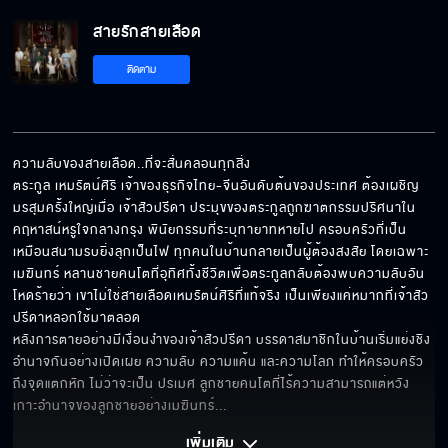
สายรักสายเลือด
สายรักสายเลือด EP.19
ติดตาม
สายรักสายเลือด EP.20
ความลับของสายเลือด..ที่จะสั่นคลอนทุกสิ่ง

ตระกูล เหมรัตน์ศิริ เจ้าของธุรกิจไทย-จีนอันดับต้นของประเทศ ต้องเผชิญ
มรสุมครั้งใหญ่เมื่อ เจ้าสัวปรีดา ประมุขของตระกูลถูกฆาตกรรมปริศนาใน
คฤหาสน์หรูใจกลางกรุง พินัยกรรมที่ระบุทายาทหายไป ครอบครัวที่เป็น
เหมือนสนามรบยิ่งลุกเป็นไฟ ทุกคนในบ้านกลายเป็นผู้ต้องสงสัย โดยเฉพาะ 
เมฆินทร์ หลานชายคนโตที่อุทิศทั้งชีวิตเพื่อตระกูลกลับต้องพบความลับอัน
โหดร้ายว่า เขาไม่ใช่สายเลือดเหมรัตน์ศิริที่แท้จริง เป็นเพียงแค่หมากที่เจ้าสัว
ปรีดาหลอกใช้มาตลอด 

หลังการตายอย่างมีเงื่อนงำของเจ้าสัวปรีดา บรรดาสมาชิกในบ้านเริ่มแย่งชิง
อำนาจกันอย่างเปิดเผย ความลับ ความแค้น และความโลภ ทำให้ครอบครัว
ถึงจุดแตกหัก ไม่ว่าจะเป็น ปรเมศ ลูกชายคนโตที่ไร้ความสามารถแต่หวัง
เกาะอำนาจของลูกชายอย่างเมฆินทร์
... 
เพิ่มเติม 