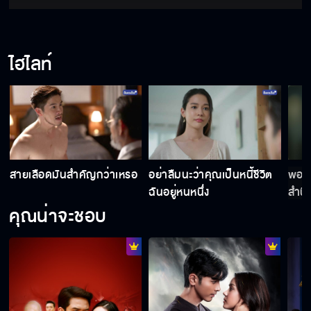
ไฮไลท์
สายเลือดมันสำคัญกว่าเหรอ
อย่าลืมนะว่าคุณเป็นหนี้ชีวิต
พอได
ฉันอยู่หนหนึ่ง
สำนึ
หน่อ
คุณน่าจะชอบ